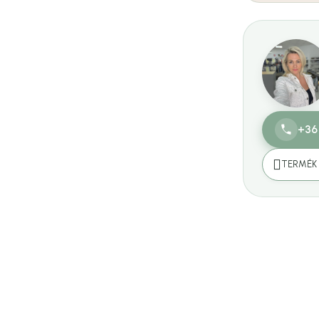
+36
TERMÉK 