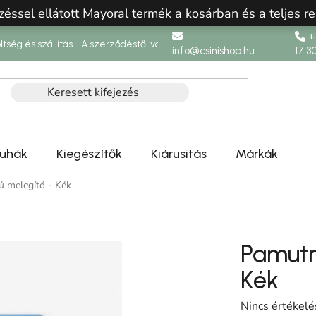
zéssel ellátott Mayoral termék a kosárban és a teljes re
+3
ltség és szállítás
A szerződéstől való elállás
info@csinishop.hu
17:3
ruhák
Kiegészítők
Kiárusitás
Márkák
ú melegítő - Kék
Pamutn
Kék
A termék átlag
Nincs értékelé