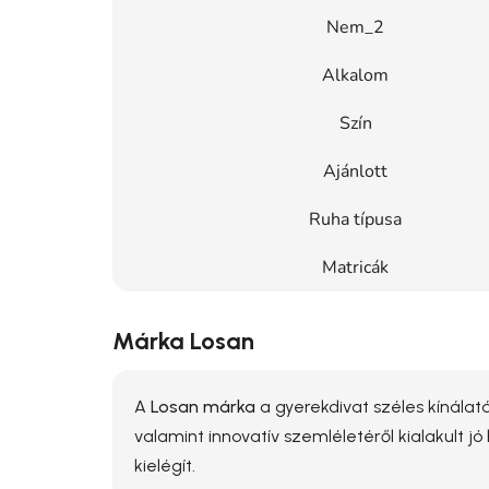
Nem_2
Alkalom
Szín
Ajánlott
Ruha típusa
Matricák
Márka Losan
A
Losan márka
a gyerekdivat széles kínálatá
valamint innovatív szemléletéről kialakult j
kielégít.