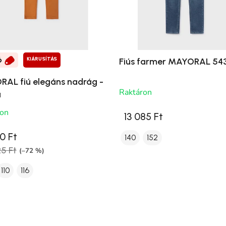
KIÁRUSÍTÁS
Fiús farmer MAYORAL 54
Ó
AL fiú elegáns nadrág -
Raktáron
a
ron
13 085 Ft
0 Ft
140
152
25 Ft
(–72 %)
110
116