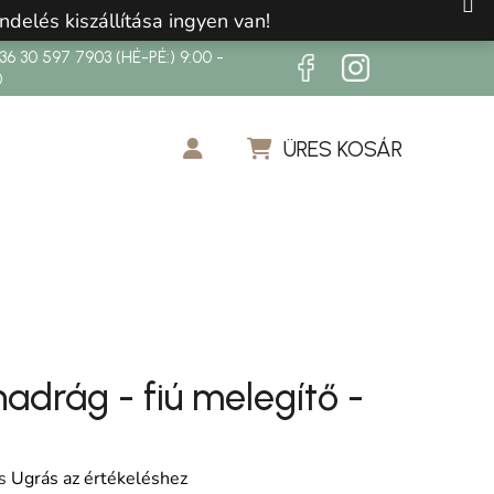
ndelés kiszállítása ingyen van!
6 30 597 7903 (HÉ-PÉ:) 9:00 -
0
ÜRES KOSÁR
KOSÁR
adrág - fiú melegítő -
os értékelése 5-ből 0,0 csillag.
s
Ugrás az értékeléshez