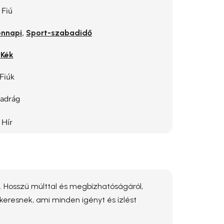
Fiú
,
nnapi
Sport-szabadidő
Kék
Fiúk
adrág
Hír
i. Hosszú múlttal és megbízhatóságáról,
 keresnek, ami minden igényt és ízlést