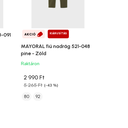
KIÁRUSÍTÁS
3-091
AKCIÓ
MAYORAL fiú nadrág 521-048
pine - Zöld
Raktáron
2 990 Ft
5 265 Ft
(–43 %)
80
92