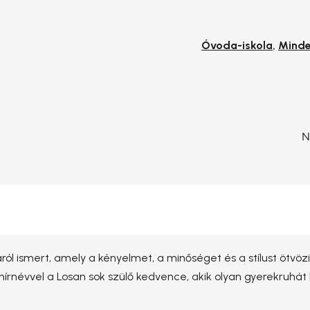
,
Óvoda-iskola
Minde
N
ról ismert, amely a kényelmet, a minőséget és a stílust ötvöz
ó hírnévvel a Losan sok szülő kedvence, akik olyan gyerekruhát