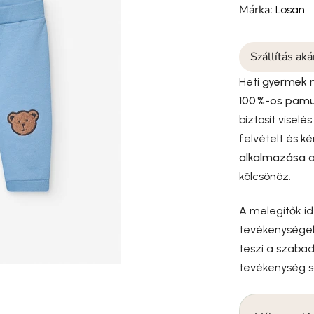
Márka:
Losan
Szállítás ak
Heti
gyermek m
100 %-os pam
biztosít viselé
felvételt és k
alkalmazása a
kölcsönöz.
A melegítők id
tevékenységek
teszi a szaba
tevékenység s