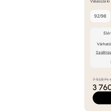
Válassza ki
92/98
Elé
Várható
Szállítá
7 518 Ft-
3 760
Egységár: