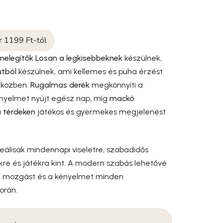
ár 1199 Ft-tól
elegítők Losan a legkisebbeknek
készülnek,
utból
készülnek, ami kellemes és puha érzést
s közben.
Rugalmas derék
megkönnyíti a
ényelmet nyújt egész nap, míg
mackó
 térdeken
játékos és gyermekes megjelenést
eálisak mindennapi viseletre, szabadidős
re és játékra kint. A modern szabás lehetővé
d mozgást és a kényelmet minden
orán.