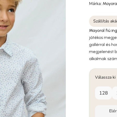
Márka:
Mayora
Szállítás ak
Mayoral fiú in
játékos megjel
gallérral és h
megjelenést biz
alkalmak szám
Válassza ki
128
Elé