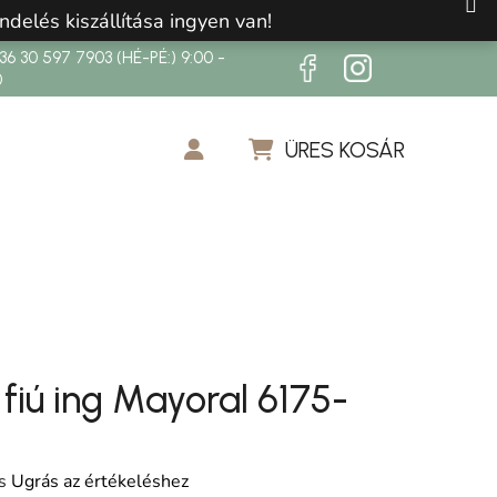
ndelés kiszállítása ingyen van!
6 30 597 7903 (HÉ-PÉ:) 9:00 -
0
ÜRES KOSÁR
KOSÁR
fiú ing Mayoral 6175-
os értékelése 5-ből 0,0 csillag.
s
Ugrás az értékeléshez