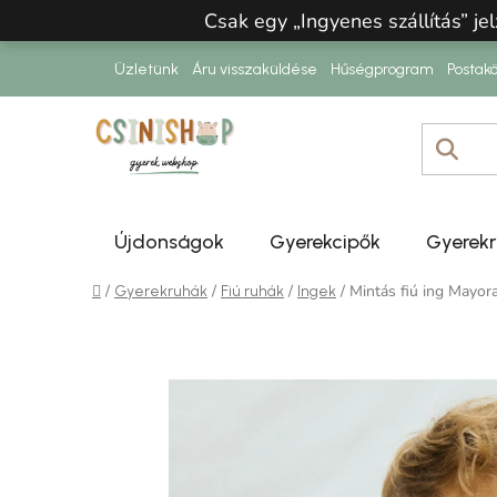
Ugrás a fő tartalomhoz
Csak egy „Ingyenes szállítás” jel
Üzletünk
Áru visszaküldése
Hűségprogram
Postakö
Újdonságok
Gyerekcipők
Gyerek
Kezdőlap
/
/
/
/
Mintás fiú ing Mayor
Gyerekruhák
Fiú ruhák
Ingek