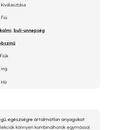
 kiválasztása
Fiú
,
kalmi
buli-unnepség
bbszínű
Fiúk
ing
Hír
ű, egészségre ártalmatlan anyagokat
ollekciók könnyen kombinálhatók egymással.