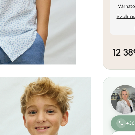
Várható
Szállítá
12 38
Egységár:
+36