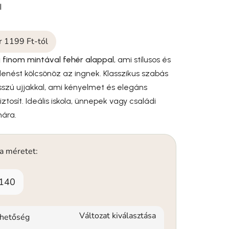
l
ár 1199 Ft-tól
g finom mintával
fehér alappal
, ami stílusos és
enést kölcsönöz az ingnek. Klasszikus szabás
osszú ujjakkal, ami kényelmet és elegáns
tosít. Ideális iskola, ünnepek vagy családi
ára.
 a méretet:
140
Változat kiválasztása
rhetőség