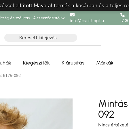
zéssel ellátott Mayoral termék a kosárban és a teljes re
+3
ltség és szállítás
A szerződéstől való elállás
info@csinishop.hu
17:3
ruhák
Kiegészítők
Kiárusitás
Márkák
al 6175-092
Mintás 
092
A termék átlag
Nincs értékelé