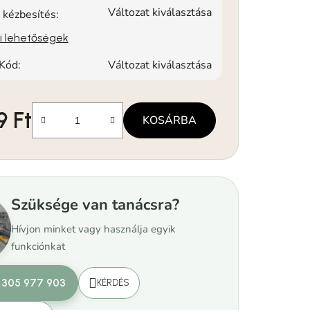
Változat kiválasztása
 kézbesítés:
si lehetőségek
Kód:
Változat kiválasztása
9 Ft
KOSÁRBA
Szüksége van tanácsra?
Hívjon minket vagy használja egyik
funkciónkat
 305 977 903
KÉRDÉS