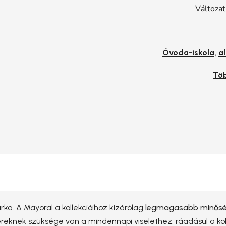
Változat
,
Óvoda-iskola
al
Tö
ka. A Mayoral a kollekcióihoz kizárólag
legmagasabb minőség
yereknek szüksége van a mindennapi viselethez, ráadásul a k