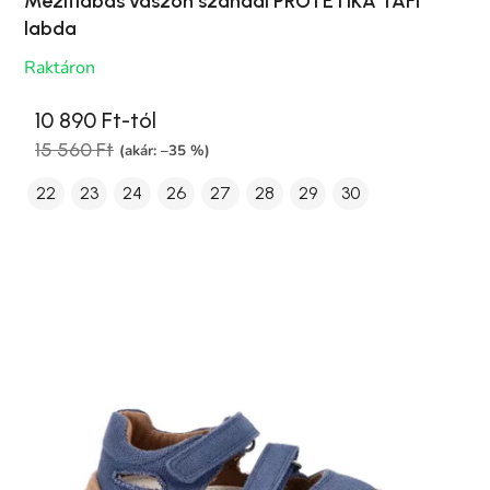
Mezítlábas vászon szandál PROTETIKA TAFI
labda
Raktáron
10 890 Ft-tól
15 560 Ft
(akár: –35 %)
22
23
24
26
27
28
29
30