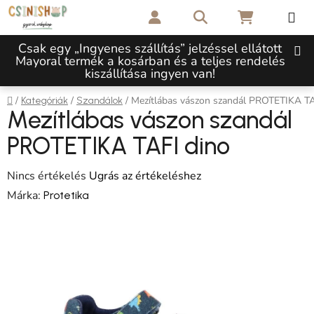
Ugrás a fő tartalomhoz
Keresés
KOSÁR
Csak egy „Ingyenes szállítás” jelzéssel ellátott
Mayoral termék a kosárban és a teljes rendelés
kiszállítása ingyen van!
Kezdőlap
/
/
/
Mezítlábas vászon szandál PROTETIKA TA
Kategóriák
Szandálok
Mezítlábas vászon szandál
PROTETIKA TAFI dino
A termék átlagos értékelése 5-ből 0,0 csillag.
Nincs értékelés
Ugrás az értékeléshez
Márka:
Protetika