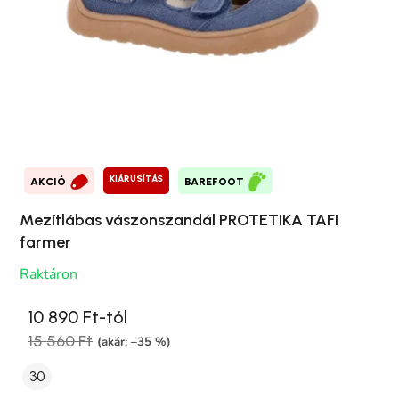
KIÁRUSÍTÁS
AKCIÓ
BAREFOOT
Mezítlábas vászonszandál PROTETIKA TAFI
farmer
Raktáron
10 890 Ft-tól
15 560 Ft
(akár: –35 %)
30