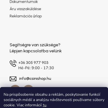
Dokumentumok
Áru visszaküldése
Reklamációs űrlap
Segítségre van szüksége?
Lépjen kapcsolatba velünk
+36 305 977 903
Hé-Pé: 9:00 - 17:30
info@csinishop.hu
Na prispôsobenie obsahu a reklám, poskytovanie funkcií
sociálnych médií a analýzu návštevnosti používame súbory
cookie. Viac informácií
.
tu