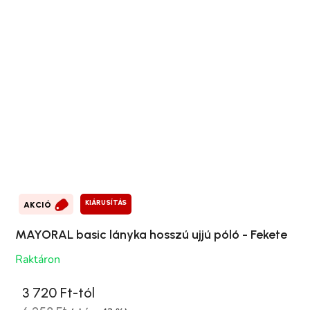
KIÁRUSÍTÁS
AKCIÓ
MAYORAL basic lányka hosszú ujjú póló - Fekete
Raktáron
3 720 Ft-tól