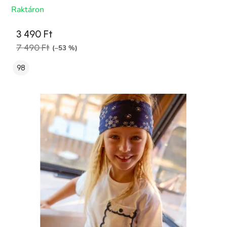
Raktáron
3 490 Ft
7 490 Ft
(–53 %)
98