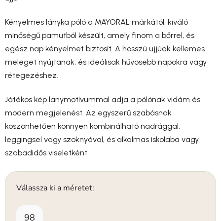
Kényelmes lányka póló a MAYORAL márkától, kiváló
minőségű pamutból készült, amely finom a bőrrel, és
egész nap kényelmet biztosít. A hosszú ujjúak kellemes
meleget nyújtanak, és ideálisak hűvösebb napokra vagy
rétegezéshez.
Játékos kép lánymotívummal adja a pólónak vidám és
modern megjelenést. Az egyszerű szabásnak
köszönhetően könnyen kombinálható nadrággal,
leggingsel vagy szoknyával, és alkalmas iskolába vagy
szabadidős viseletként.
Válassza ki a méretet:
98