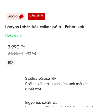
KIÁRUSÍTÁS
AKCIÓ
Lányos fehér-kék csíkos póló - Fehér-kék
Raktáron
3 990 Ft
8 360 Ft
(–52 %)
152
Széles választék
Széles választékban kínálunk márkás
ruházatot
Ingyenes szállítás