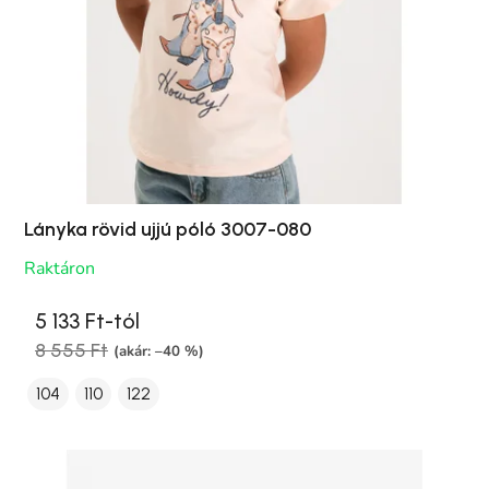
Lányka rövid ujjú póló 3007-080
Raktáron
5 133 Ft-tól
8 555 Ft
(akár: –40 %)
104
110
122