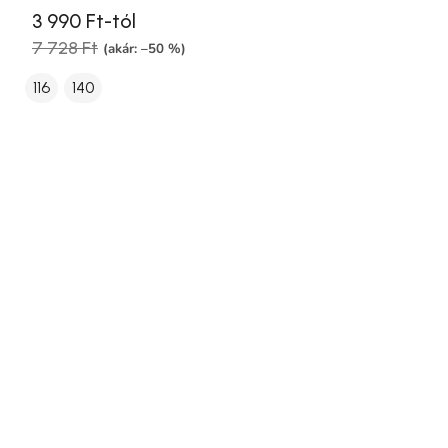
3 990 Ft-tól
7 728 Ft
(akár: –50 %)
116
140