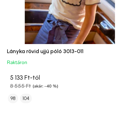
Lányka rövid ujjú póló 3013-011
Raktáron
5 133 Ft-tól
8 555 Ft
(akár: –40 %)
98
104