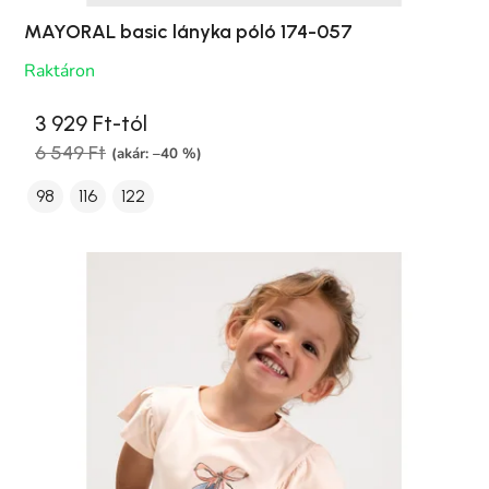
MAYORAL basic lányka póló 174-057
Raktáron
3 929 Ft-tól
6 549 Ft
(akár: –40 %)
98
116
122