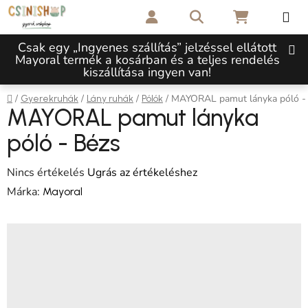
Ugrás a fő tartalomhoz
Keresés
KOSÁR
Csak egy „Ingyenes szállítás” jelzéssel ellátott
Mayoral termék a kosárban és a teljes rendelés
kiszállítása ingyen van!
Kezdőlap
/
/
/
/
MAYORAL pamut lányka póló -
Gyerekruhák
Lány ruhák
Pólók
MAYORAL pamut lányka
póló - Bézs
A termék átlagos értékelése 5-ből 0,0 csillag.
Nincs értékelés
Ugrás az értékeléshez
Márka:
Mayoral