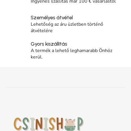
Ingyenes szállítás már 100 € vásárlástól
Személyes átvétel
Lehetőség az áru üzletben történő
átvételére
Gyors kiszállítás
A termék a lehető leghamarabb Önhöz
kerül.
Lábléc