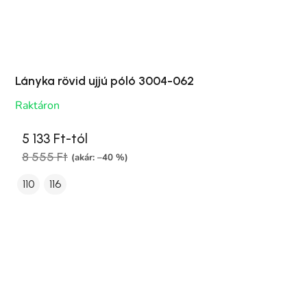
Lányka rövid ujjú póló 3004-062
Raktáron
5 133 Ft-tól
8 555 Ft
(akár: –40 %)
110
116