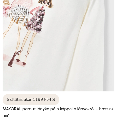
Szállítás akár 1199 Ft-tól
MAYORAL pamut lányka póló képpel a lányokról – hosszú
ujjú