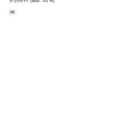
6 258 Ft
(akár: –43 %)
98