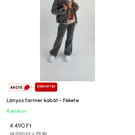
KIÁRUSÍTÁS
AKCIÓ
Lányos farmer kabát - Fekete
Raktáron
4 490 Ft
14 990 Ft
(–70 %)