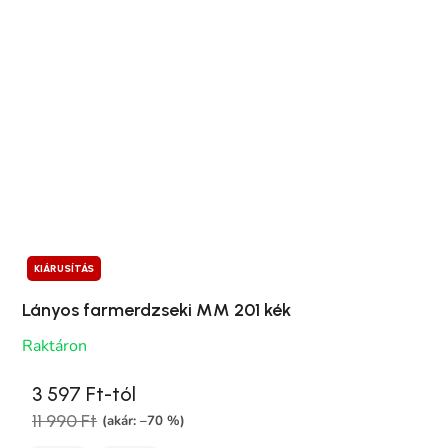
KIÁRUSÍTÁS
Lányos farmerdzseki MM 201 kék
Raktáron
3 597 Ft-tól
11 990 Ft
(akár: –70 %)