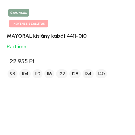
ÚJDONSÁG
INGYENES SZÁLLÍTÁS
MAYORAL kislány kabát 4411-010
Raktáron
22 955 Ft
98
104
110
116
122
128
134
140