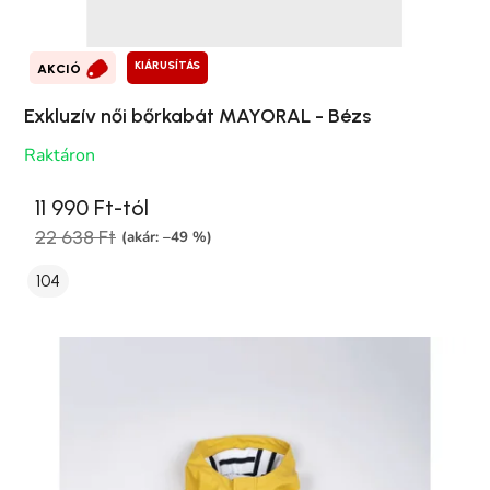
KIÁRUSÍTÁS
AKCIÓ
Exkluzív női bőrkabát MAYORAL - Bézs
Raktáron
11 990 Ft-tól
22 638 Ft
(akár: –49 %)
104