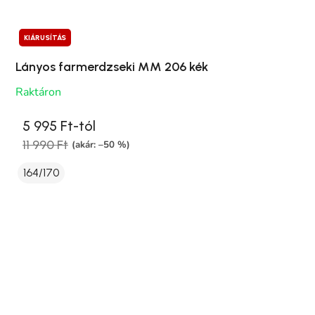
KIÁRUSÍTÁS
Lányos farmerdzseki MM 206 kék
Raktáron
5 995 Ft-tól
11 990 Ft
(akár: –50 %)
164/170