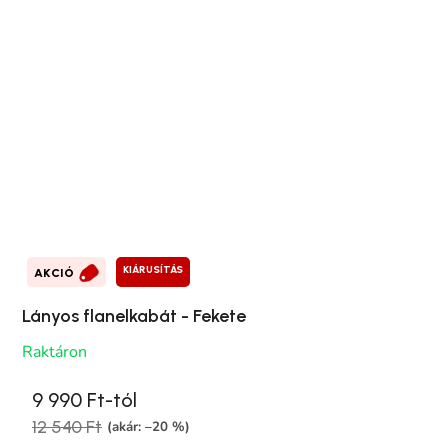
KIÁRUSÍTÁS
AKCIÓ
Lányos flanelkabát - Fekete
Raktáron
9 990 Ft-tól
12 540 Ft
(akár: –20 %)