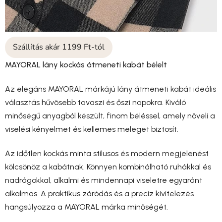
Szállítás akár 1199 Ft-tól
MAYORAL lány kockás átmeneti kabát bélelt
Az elegáns MAYORAL márkájú lány átmeneti kabát ideális
választás hűvösebb tavaszi és őszi napokra. Kiváló
minőségű anyagból készült, finom béléssel, amely növeli a
viselési kényelmet és kellemes meleget biztosít.
Az időtlen kockás minta stílusos és modern megjelenést
kölcsönöz a kabátnak. Könnyen kombinálható ruhákkal és
nadrágokkal, alkalmi és mindennapi viseletre egyaránt
alkalmas. A praktikus záródás és a precíz kivitelezés
hangsúlyozza a MAYORAL márka minőségét.