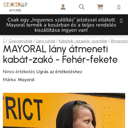
Ugrás a fő tartalomhoz
Keresés
KOSÁR
Csak egy „Ingyenes szállítás” jelzéssel ellátott
Mayoral termék a kosárban és a teljes rendelés
kiszállítása ingyen van!
Kezdőlap
/
/
/
/
Gyerekruhák
Lány ruhák
Kabátok- dzsekik- overálok
Átmeneti 
MAYORAL lány átmeneti
kabát-zakó - Fehér-fekete
A termék átlagos értékelése 5-ből 0,0 csillag.
Nincs értékelés
Ugrás az értékeléshez
Márka:
Mayoral