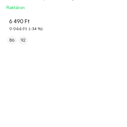
Raktáron
6 490 Ft
9 944 Ft
(–34 %)
86
92