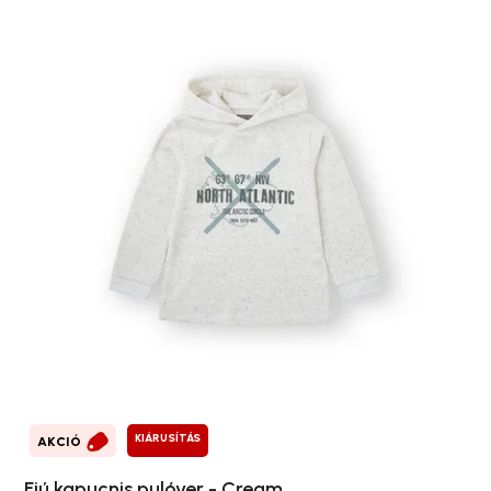
KIÁRUSÍTÁS
AKCIÓ
Fiú kapucnis pulóver - Cream