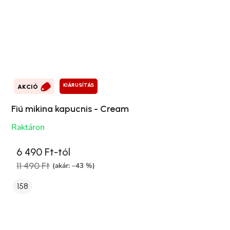
KIÁRUSÍTÁS
AKCIÓ
Fiú mikina kapucnis - Cream
Raktáron
6 490 Ft-tól
11 490 Ft
(akár: –43 %)
158