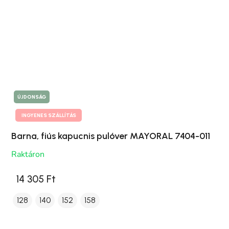
ÚJDONSÁG
INGYENES SZÁLLÍTÁS
Barna, fiús kapucnis pulóver MAYORAL 7404-011
Raktáron
14 305 Ft
128
140
152
158