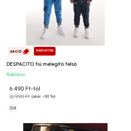
KIÁRUSÍTÁS
AKCIÓ
DESPACITO fiú melegítö felsö
Raktáron
6 490 Ft-tól
12 990 Ft
(akár: –50 %)
104