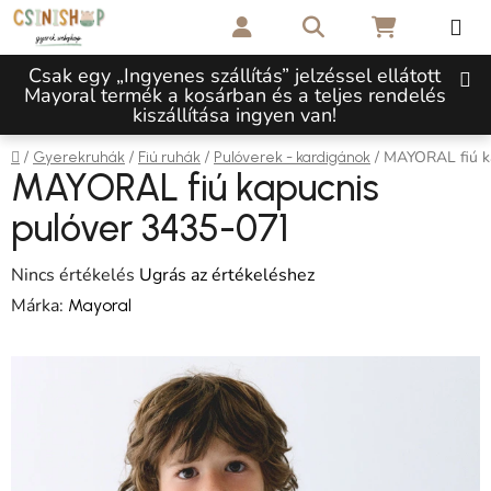
Ugrás a fő tartalomhoz
Keresés
KOSÁR
Csak egy „Ingyenes szállítás” jelzéssel ellátott
Mayoral termék a kosárban és a teljes rendelés
kiszállítása ingyen van!
Kezdőlap
/
/
/
/
MAYORAL fiú k
Gyerekruhák
Fiú ruhák
Pulóverek - kardigánok
MAYORAL fiú kapucnis
pulóver 3435-071
A termék átlagos értékelése 5-ből 0,0 csillag.
Nincs értékelés
Ugrás az értékeléshez
Márka:
Mayoral