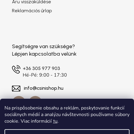
Áru visszaküldése
Reklamációs űrlap
Segítségre van szüksége?
Lépjen kapcsolatba velünk
+36 305 977 903
Hé-Pé: 9:00 - 17:30
info@csinishop.hu
Na prispôsobenie obsahu a reklám, poskytovanie funkcií
sociálnych médií a analýzu návštevnosti používame súbory
cookie. Viac informácií
.
tu