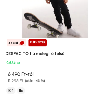
KIÁRUSÍTÁS
AKCIÓ
DESPACITO fiú melegítö felsö
Raktáron
6 490 Ft-tól
11 298 Ft
(akár: –43 %)
104
116