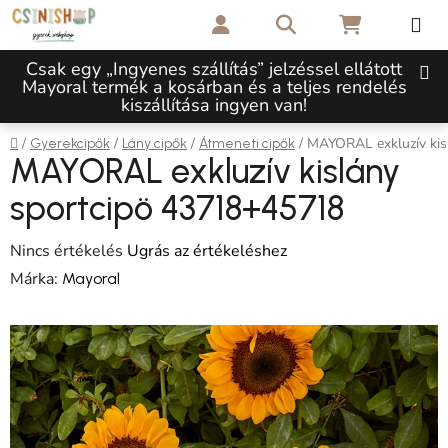
Ugrás a fő tartalomhoz
Keresés
KOSÁR
Csak egy „Ingyenes szállítás” jelzéssel ellátott
Mayoral termék a kosárban és a teljes rendelés
kiszállítása ingyen van!
Kezdőlap
/
/
/
/
MAYORAL exkluzív kis
Gyerekcipők
Lány cipők
Átmeneti cipők
MAYORAL exkluzív kislány
sportcipö 43718+45718
A termék átlagos értékelése 5-ből 0,0 csillag.
Nincs értékelés
Ugrás az értékeléshez
Márka:
Mayoral