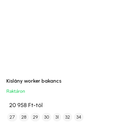
Kislány worker bakancs
Raktáron
20 958 Ft-tól
27
28
29
30
31
32
34