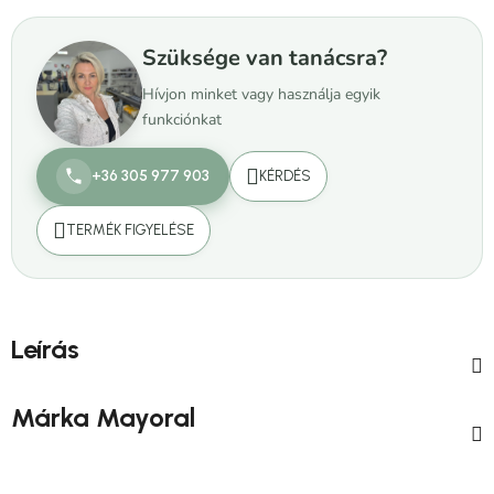
Szüksége van tanácsra?
Hívjon minket vagy használja egyik
funkciónkat
+36 305 977 903
KÉRDÉS
TERMÉK FIGYELÉSE
Leírás
Márka
Mayoral