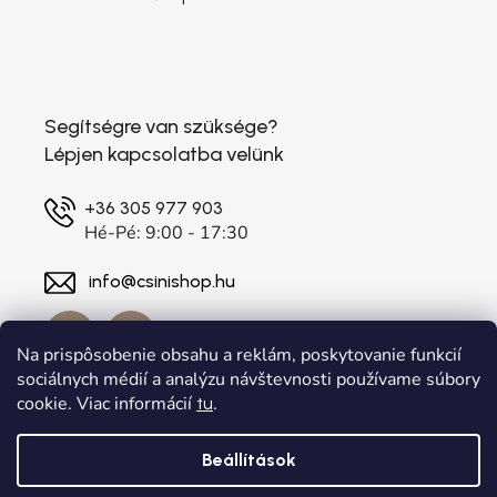
Segítségre van szüksége?
Lépjen kapcsolatba velünk
+36 305 977 903
Hé-Pé: 9:00 - 17:30
info@csinishop.hu
Na prispôsobenie obsahu a reklám, poskytovanie funkcií
sociálnych médií a analýzu návštevnosti používame súbory
cookie. Viac informácií
.
tu
Beállítások