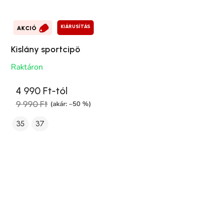
KIÁRUSÍTÁS
AKCIÓ
Kislány sportcipö
Raktáron
4 990 Ft-tól
9 990 Ft
(akár: –50 %)
35
37