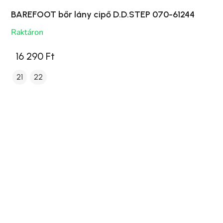
BAREFOOT bőr lány cipő D.D.STEP 070-61244
Raktáron
16 290 Ft
21
22