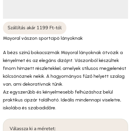
Szállítás akár 1199 Ft-tól
Mayoral vászon sportcipö lányoknak
A bézs színű bokacsizmák Mayoral lányoknak ötvözik a
kényelmet és az elegáns dizájnt.
Vászonból készültek
finom hímzett részletekkel
, amelyek stílusos megjelenést
kölcsönöznek nekik. A hagyományos fűző helyett
szalag
van, ami dekoratívnak tűnik.
Az egyszerűbb és kényelmesebb felhúzáshoz belül
praktikus
cipzár
található. Ideális mindennapi viseletre,
iskolába és szabadidőre.
Válassza ki a méretet: