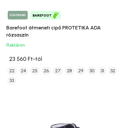
ÚJDONSÁG
BAREFOOT
Barefoot átmeneti cipő PROTETIKA ADA
rózsaszín
Raktáron
23 560 Ft-tól
22
24
25
26
27
28
29
30
31
32
33