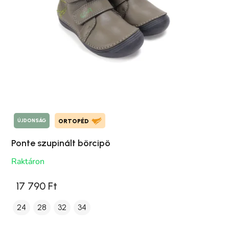
ÚJDONSÁG
ORTOPÉD
Ponte szupinált börcipö
Raktáron
17 790 Ft
24
28
32
34