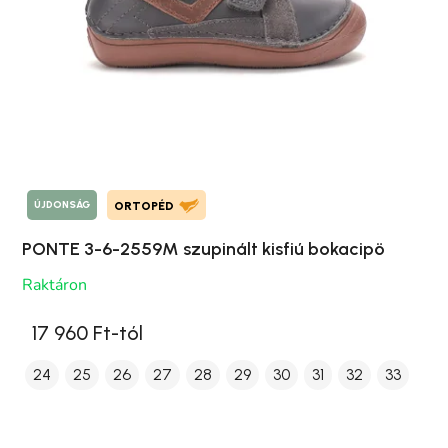
ÚJDONSÁG
ORTOPÉD
PONTE 3-6-2559M szupinált kisfiú bokacipö
Raktáron
17 960 Ft-tól
24
25
26
27
28
29
30
31
32
33