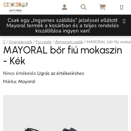
Ugrás a fő tartalomhoz
Keresés
KOSÁR
Csak egy „Ingyenes szállítás” jelzéssel ellátott
Mayoral termék a kosárban és a teljes rendelés
kiszállítása ingyen van!
Kezdőlap
/
/
/
/
MAYORAL bőr fiú mokas
Gyerekcipők
Fiú cipők
Átmeneti cipők
MAYORAL bőr fiú mokaszin
- Kék
A termék átlagos értékelése 5-ből 0,0 csillag.
Nincs értékelés
Ugrás az értékeléshez
Márka:
Mayoral