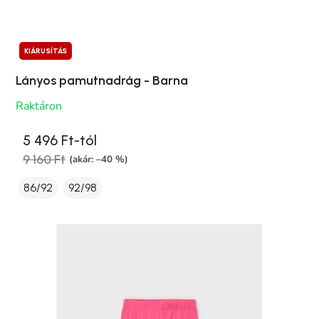
KIÁRUSÍTÁS
Lányos pamutnadrág - Barna
Raktáron
5 496 Ft-tól
9 160 Ft
(akár: –40 %)
86/92
92/98