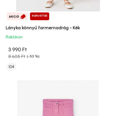
KIÁRUSÍTÁS
AKCIÓ
Lányka könnyű farmernadrág - Kék
Raktáron
3 990 Ft
8 605 Ft
(–53 %)
104