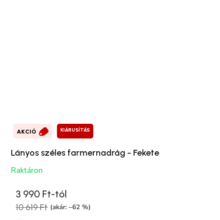
KIÁRUSÍTÁS
AKCIÓ
Lányos széles farmernadrág - Fekete
Raktáron
3 990 Ft-tól
10 619 Ft
(akár: –62 %)