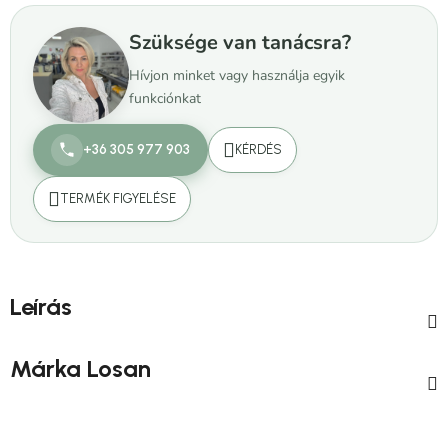
Szüksége van tanácsra?
Hívjon minket vagy használja egyik
funkciónkat
+36 305 977 903
KÉRDÉS
TERMÉK FIGYELÉSE
Leírás
Márka
Losan