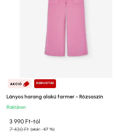
KIÁRUSÍTÁS
AKCIÓ
Lányos harang alakú farmer - Rózsaszín
Raktáron
3 990 Ft-tól
7 430 Ft
(akár: –67 %)