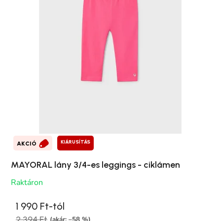
KIÁRUSÍTÁS
AKCIÓ
MAYORAL lány 3/4-es leggings - ciklámen
Raktáron
1 990 Ft-tól
2 394 Ft
(akár: –58 %)