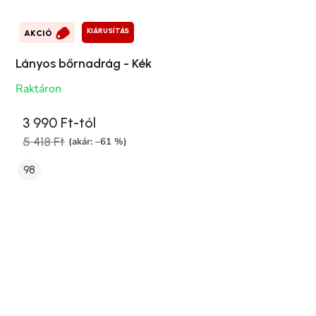
KIÁRUSÍTÁS
AKCIÓ
Lányos bőrnadrág - Kék
Raktáron
3 990 Ft-tól
5 418 Ft
(akár: –61 %)
98