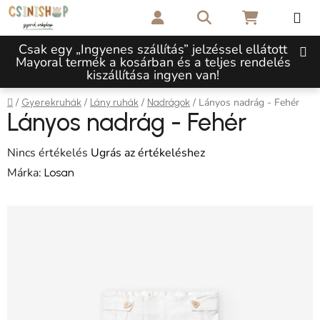
Ugrás a fő tartalomhoz
Keresés
KOSÁR
Csak egy „Ingyenes szállítás” jelzéssel ellátott
Mayoral termék a kosárban és a teljes rendelés
kiszállítása ingyen van!
Kezdőlap
/
/
/
/
Lányos nadrág - Fehér
Gyerekruhák
Lány ruhák
Nadrágok
Lányos nadrág - Fehér
A termék átlagos értékelése 5-ből 0,0 csillag.
Nincs értékelés
Ugrás az értékeléshez
Márka:
Losan