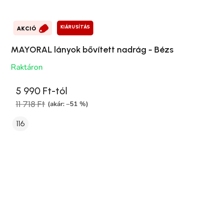
KIÁRUSÍTÁS
AKCIÓ
MAYORAL lányok bővített nadrág - Bézs
Raktáron
5 990 Ft-tól
11 718 Ft
(akár: –51 %)
116