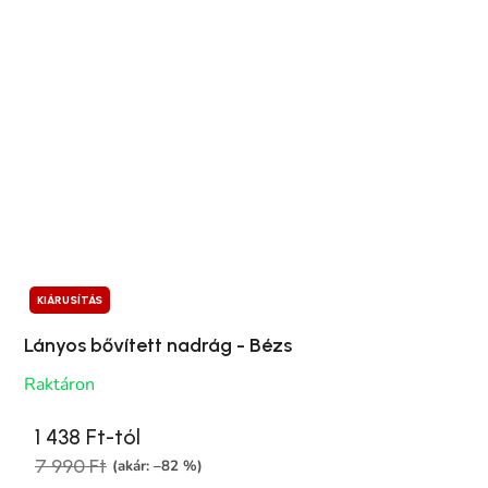
KIÁRUSÍTÁS
Lányos bővített nadrág - Bézs
Raktáron
1 438 Ft-tól
7 990 Ft
(akár: –82 %)