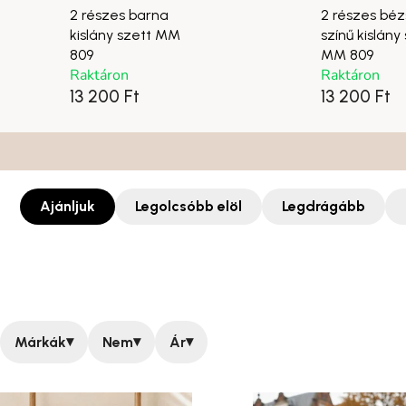
2 részes barna
2 részes béz
kislány szett MM
színű kislány
809
MM 809
Raktáron
Raktáron
13 200 Ft
13 200 Ft
Ajánljuk
Legolcsóbb elöl
Legdrágább
▾
▾
▾
Márkák
Nem
Ár