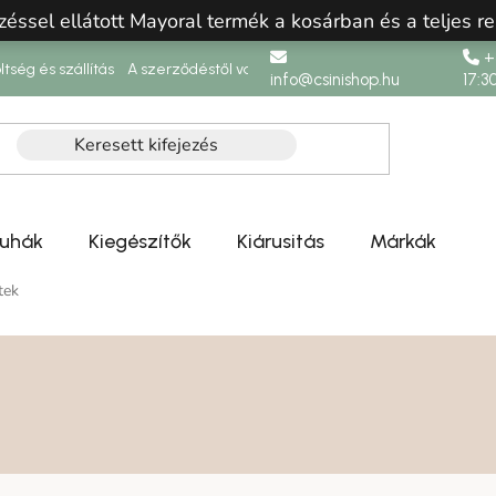
zéssel ellátott Mayoral termék a kosárban és a teljes re
+3
ltség és szállítás
A szerződéstől való elállás
info@csinishop.hu
17:3
ruhák
Kiegészítők
Kiárusitás
Márkák
tek