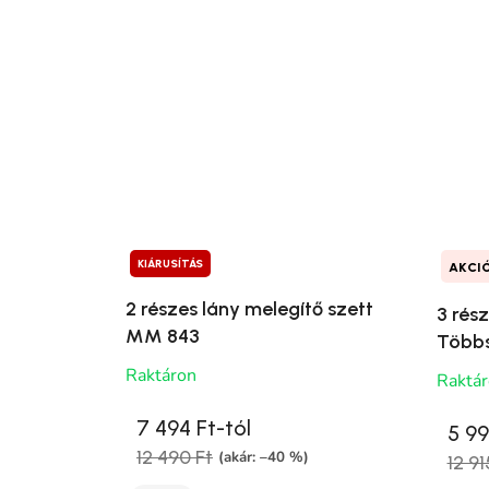
KIÁRUSÍTÁS
AKCI
2 részes lány melegítő szett
3 rész
MM 843
Többs
Raktáron
Raktá
7 494 Ft-tól
5 99
12 490 Ft
(akár: –40 %)
12 91