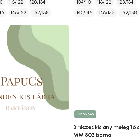
10
116/122
128/134
104/110
116/122
128/134
46
146/152
152/158
140/146
146/152
152/158
ÚJDONSÁG
2 részes kislány melegítő 
MM 803 barna