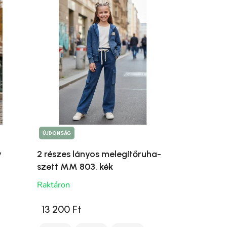
ÚJDONSÁG
y
2 részes lányos melegítőruha-
szett MM 803, kék
Raktáron
13 200 Ft