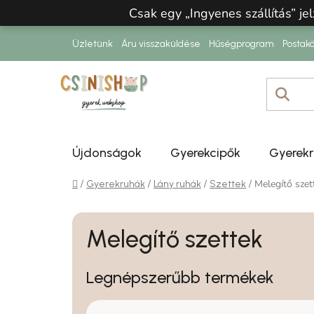
Ugrás a fő tartalomhoz
Csak egy „Ingyenes szállítás” jel
Üzletünk
Áru visszaküldése
Hűségprogram
Postakö
Újdonságok
Gyerekcipők
Gyerek
Kezdőlap
/
/
/
/
Melegítő szet
Gyerekruhák
Lány ruhák
Szettek
Melegítő szettek
Legnépszerűbb termékek