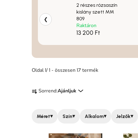
2 részes rózsaszín
kislány szett MM
809
❮
Raktáron
13 200 Ft
Oldal
/
- összesen
termék
1
1
17
Termékek rendezése
Sorrend:
Ajánljuk
▾
▾
▾
▾
Méret
Szín
Alkalom
Jelzők
Termékek listája