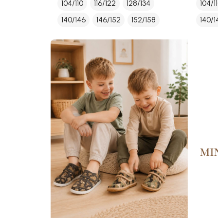
104/110
116/122
128/134
104/1
140/146
146/152
152/158
140/1