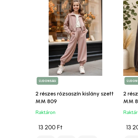
ÚJDONSÁG
ÚJDON
2 részes rózsaszín kislány szett
2 rész
MM 809
MM 8
Raktáron
Raktá
13 200 Ft
13 2