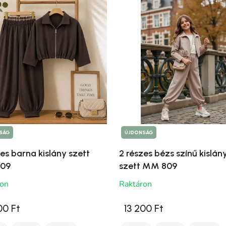
SÁG
ÚJDONSÁG
es barna kislány szett
2 részes bézs színű kislán
09
szett MM 809
ron
Raktáron
00 Ft
13 200 Ft