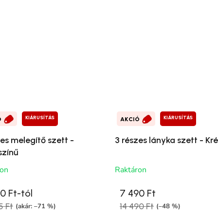
KIÁRUSÍTÁS
KIÁRUSÍTÁS
Ó
AKCIÓ
es melegítő szett -
3 részes lányka szett - Kr
zínű
ron
Raktáron
0 Ft-tól
7 490 Ft
5 Ft
14 490 Ft
(akár: –71 %)
(–48 %)