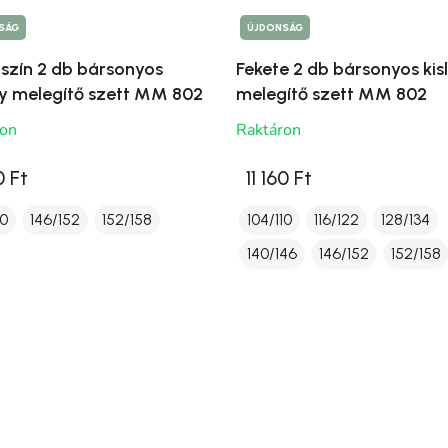
SÁG
ÚJDONSÁG
szín 2 db bársonyos
Fekete 2 db bársonyos kis
ny melegítő szett MM 802
melegítő szett MM 802
ron
Raktáron
0 Ft
11 160 Ft
10
146/152
152/158
104/110
116/122
128/134
140/146
146/152
152/158