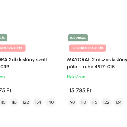
SÁG
ÚJDONSÁG
ENES SZÁLLÍTÁS
INGYENES SZÁLLÍTÁS
A 2db kislány szett
MAYORAL 2 részes kislány
-039
póló + ruha 4917-015
ron
Raktáron
75 Ft
15 785 Ft
110
116
122
134
140
98
110
116
122
134