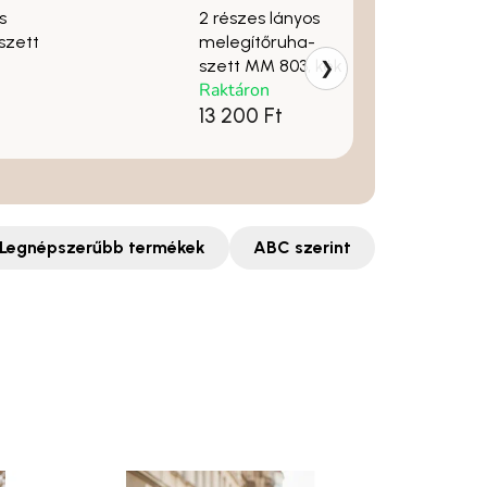
s
2 részes lányos
 szett
melegítőruha-
szett MM 803, kék
❯
Raktáron
13 200 Ft
Legnépszerűbb termékek
ABC szerint