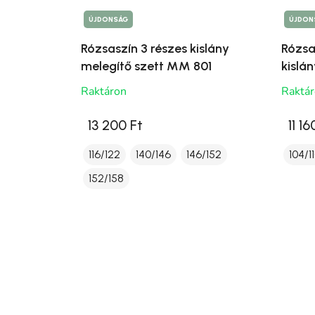
ÚJDONSÁG
ÚJDON
Rózsaszín 3 részes kislány
Rózsa
melegítő szett MM 801
kislá
Raktáron
Raktá
13 200 Ft
11 16
116/122
140/146
146/152
104/1
152/158