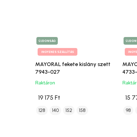
ÚJDONSÁG
ÚJDON
INGYENES SZÁLLÍTÁS
INGY
MAYORAL fekete kislány szett
MAYOR
7943-027
4733
Raktáron
Raktá
19 175 Ft
15 7
128
140
152
158
98