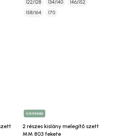
122/128
134/140
146/152
158/164
170
ÚJDONSÁG
szett
2 részes kislány melegítő szett
MM 803 fekete