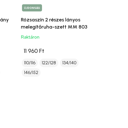
ÚJDONSÁG
lány
Rózsaszín 2 részes lányos
melegítőruha-szett MM 803
Raktáron
11 960 Ft
110/116
122/128
134/140
146/152