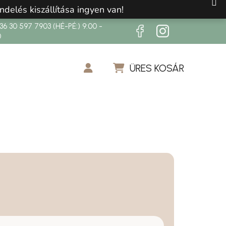
ndelés kiszállítása ingyen van!
6 30 597 7903 (HÉ-PÉ:) 9:00 -
0
ÜRES KOSÁR
KOSÁR