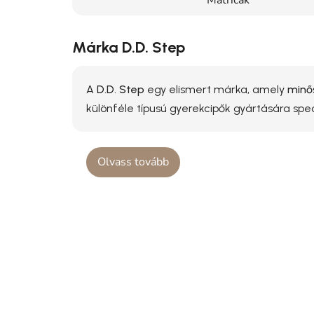
Matricák
Márka D.D. Step
A
D.D. Step
egy elismert márka, amely
minős
különféle típusú gyerekcipők gyártására spe
Olvass tovább