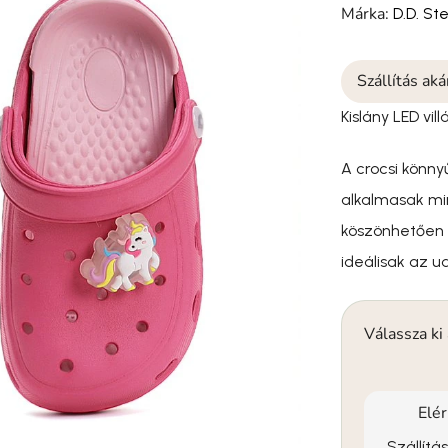
Márka:
D.D. St
Szállítás ak
Kislány LED vil
A crocsi könny
alkalmasak min
köszönhetően 
ideálisak az u
Válassza ki
Elé
Szállítá