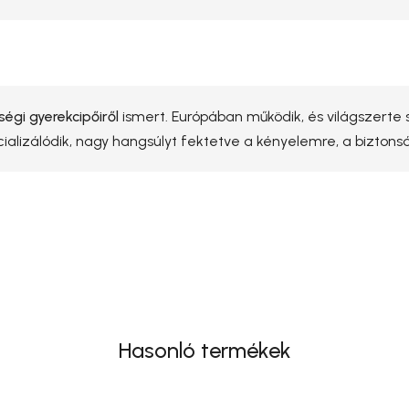
égi gyerekcipőiről
ismert. Európában működik, és világszerte s
cializálódik, nagy hangsúlyt fektetve a kényelemre, a bizton
Hasonló termékek