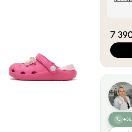
7 390
Egységár:
+36