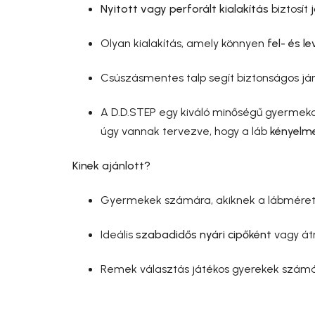
Nyitott vagy perforált kialakítás
biztosít
Olyan kialakítás, amely könnyen
fel- és le
Csúszásmentes talp segít biztonságos já
A D.D.STEP egy kiváló minőségű gyermekc
úgy vannak tervezve, hogy a láb
kényelm
Kinek ajánlott?
Gyermekek számára, akiknek a lábmérete 
Ideális
szabadidős nyári cipőként
vagy át
Remek választás játékos gyerekek számára