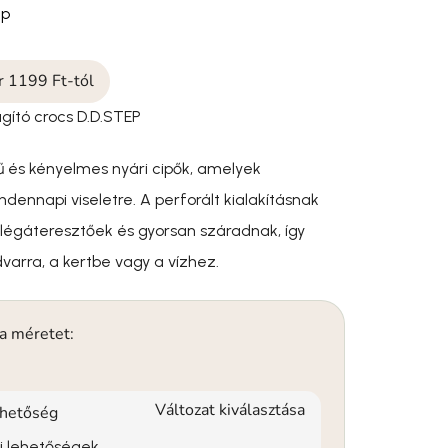
ep
ár 1199 Ft-tól
lágító crocs D.D.STEP
ű és kényelmes nyári cipők, amelyek
dennapi viseletre. A perforált kialakításnak
légáteresztőek és gyorsan száradnak, így
dvarra, a kertbe vagy a vízhez.
 a méretet:
Változat kiválasztása
rhetőség
si lehetőségek