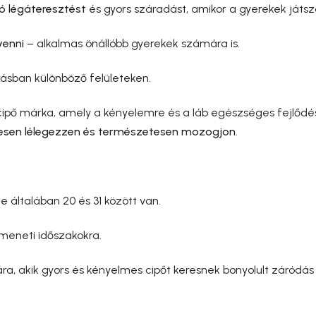
jó légáteresztést
és gyors száradást, amikor a gyerekek játsz
venni
– alkalmas önállóbb gyerekek számára is.
rásban különböző felületeken.
ipő márka, amely a kényelemre és a láb egészséges fejlődés
esen lélegezzen és természetesen mozogjon
.
általában 20 és 31 között van.
meneti időszakokra.
, akik gyors és kényelmes cipőt keresnek bonyolult záródás 