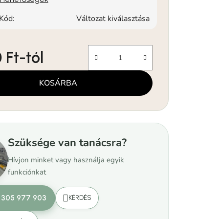
Kód:
Változat kiválasztása
 Ft
-tól
KOSÁRBA
Szüksége van tanácsra?
Hívjon minket vagy használja egyik
funkciónkat
 305 977 903
KÉRDÉS