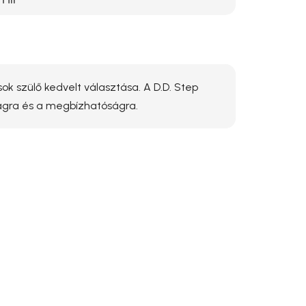
Hír
ok szülő kedvelt választása. A D.D. Step
ságra és a megbízhatóságra.