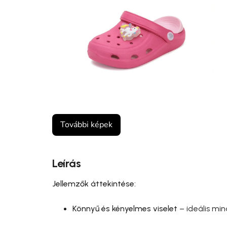
További képek
Leírás
Jellemzők áttekintése:
Könnyű és kényelmes viselet
– ideális min