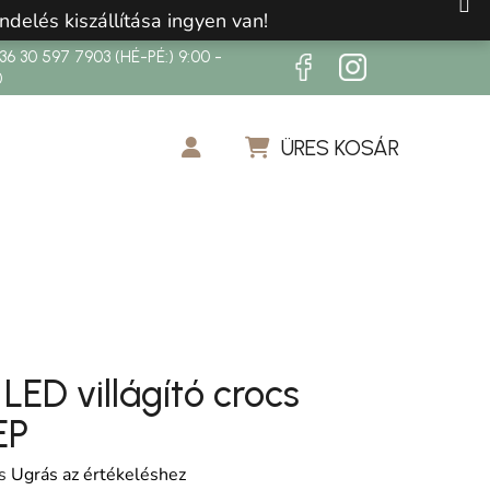
ndelés kiszállítása ingyen van!
6 30 597 7903 (HÉ-PÉ:) 9:00 -
0
ÜRES KOSÁR
KOSÁR
 LED villágító crocs
EP
os értékelése 5-ből 0,0 csillag.
s
Ugrás az értékeléshez