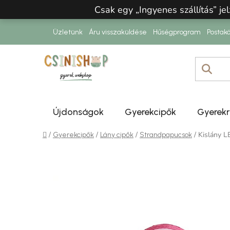
Ugrás a fő tartalomhoz
Csak egy „Ingyenes szállítás” jel
Üzletünk
Áru visszaküldése
Hűségprogram
Postakö
Újdonságok
Gyerekcipők
Gyerek
Kezdőlap
/
/
/
/
Kislány L
Gyerekcipők
Lány cipők
Strandpapucsok