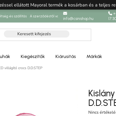
zéssel ellátott Mayoral termék a kosárban és a teljes re
+3
ltség és szállítás
A szerződéstől való elállás
info@csinishop.hu
17:3
ruhák
Kiegészítők
Kiárusitás
Márkák
ED villágító crocs D.D.STEP
Kislány
D.D.ST
A termék átlag
Nincs értékelé