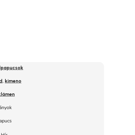
dpapucsok
,
d
kimeno
klámen
ányok
apucs