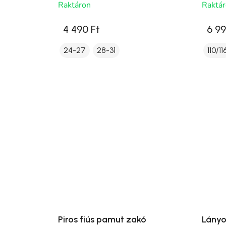
Raktáron
Raktá
4 490 Ft
6 99
24-27
28-31
110/11
Piros fiús pamut zakó
Lányo