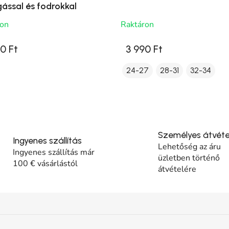
gással és fodrokkal
ron
Raktáron
0 Ft
3 990 Ft
24-27
28-31
32-34
Személyes átvéte
Ingyenes szállítás
Lehetőség az áru
Ingyenes szállítás már
üzletben történő
100 € vásárlástól
átvételére