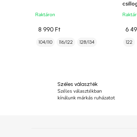
csillo
Raktáron
Raktá
8 990 Ft
6 49
104/110
116/122
128/134
122
Széles választék
Széles választékban
kínálunk márkás ruházatot
Lábléc