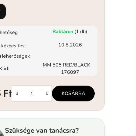
2
Raktáron
(1 db)
rhetőség
10.8.2026
 kézbesítés:
si lehetőségek
MM 505 RED/BLACK
Kód:
176097
 Ft
KOSÁRBA
Szüksége van tanácsra?