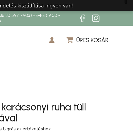
ndelés kiszállítása ingyen van!
6 30 597 7903 (HÉ-PÉ:) 9:00 -
0
ÜRES KOSÁR
KOSÁR
karácsonyi ruha tüll
ával
os értékelése 5-ből 0,0 csillag.
s
Ugrás az értékeléshez