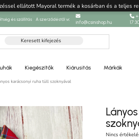
zéssel ellátott Mayoral termék a kosárban és a teljes re
+3
ltség és szállítás
A szerződéstől való elállás
info@csinishop.hu
17:3
ruhák
Kiegészítők
Kiárusitás
Márkák
nyos karácsonyi ruha tüll szoknyával
Lányos 
szokny
A termék átlag
Nincs értékelé