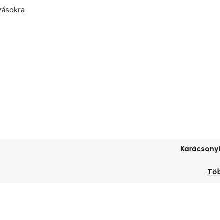
zásokra
Karácsonyi
Tö