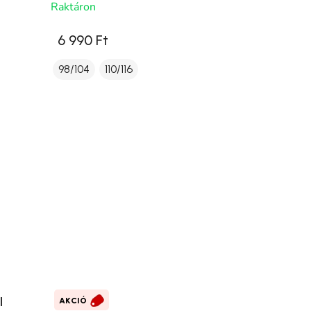
Raktáron
6 990 Ft
98/104
110/116
l
AKCIÓ