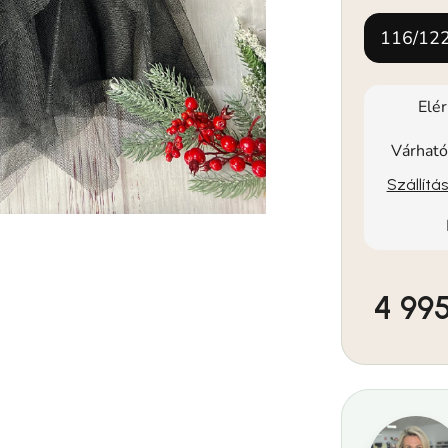
116/12
Elé
Várható
Szállítá
4 995
Egységár: