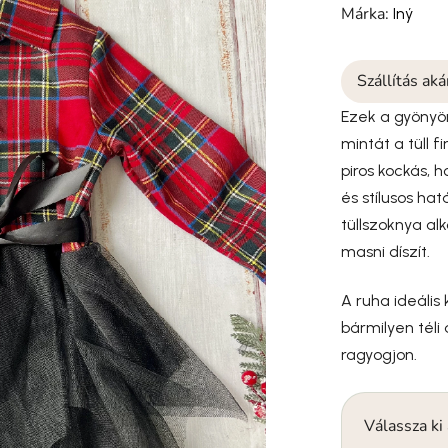
Márka:
Iný
Szállítás ak
Ezek a gyönyö
mintát a tüll 
piros kockás, 
és stílusos ha
tüllszoknya al
masni díszít.
A ruha ideális
bármilyen téli
ragyogjon.
Válassza ki