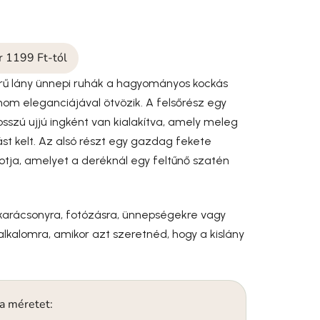
ár 1199 Ft-tól
rű lány ünnepi ruhák a hagyományos kockás
finom eleganciájával ötvözik. A felsőrész egy
hosszú ujjú ingként van kialakítva, amely meleg
tást kelt. Az alsó részt egy gazdag fekete
kotja, amelyet a deréknál egy feltűnő szatén
 karácsonyra, fotózásra, ünnepségekre vagy
 alkalomra, amikor azt szeretnéd, hogy a kislány
 a méretet: