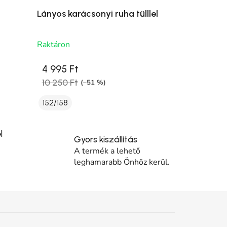
Lányos karácsonyi ruha tülllel
Raktáron
4 995 Ft
10 250 Ft
(–51 %)
152/158
l
Gyors kiszállítás
A termék a lehető
leghamarabb Önhöz kerül.