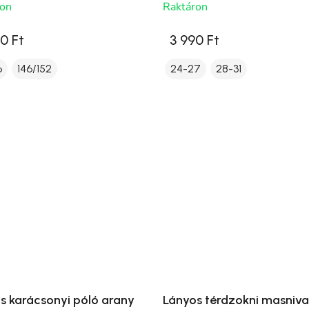
ron
Raktáron
0 Ft
3 990 Ft
6
146/152
24-27
28-31
s karácsonyi póló arany
Lányos térdzokni masniva