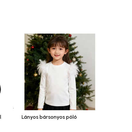
l
Lányos bársonyos póló