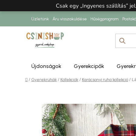
Ugrás a fő tartalomhoz
Csak egy „Ingyenes szállítás” jel
Üzletünk
Áru visszaküldése
Hűségprogram
Postakö
Újdonságok
Gyerekcipők
Gyerek
Kezdőlap
/
/
/
/
Lá
Gyerekruhák
Kollekciók
Karácsonyi ruha kollekció