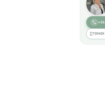
+36
TERMÉK 