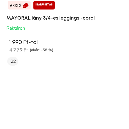
KIÁRUSÍTÁS
AKCIÓ
MAYORAL lány 3/4-es leggings -coral
Raktáron
1 990 Ft-tól
4 779 Ft
(akár: –58 %)
122