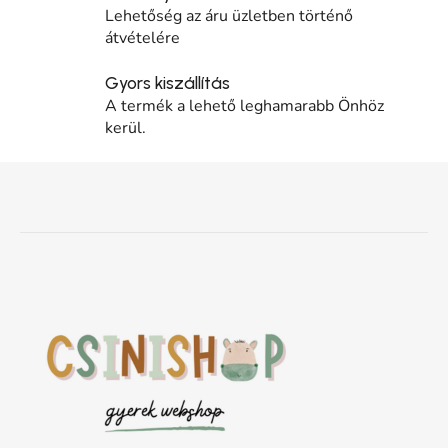
Lehetőség az áru üzletben történő
átvételére
Gyors kiszállítás
A termék a lehető leghamarabb Önhöz
kerül.
Lábléc