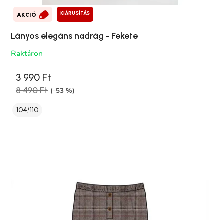
KIÁRUSÍTÁS
AKCIÓ
Lányos elegáns nadrág - Fekete
Raktáron
3 990 Ft
8 490 Ft
(–53 %)
104/110