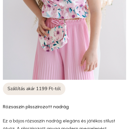
Szállítás akár 1199 Ft-tól
Rózsaszín plisszírozott nadrág
Ez a bájos rózsaszín nadrág elegáns és játékos stílust
ötvöz. A plisszírozott anyag modern megjelenést