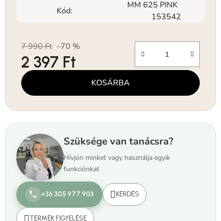
MM 625 PINK
Kód:
153542
7 990 Ft
–70 %
2 397 Ft
Egységár:
KOSÁRBA
Szüksége van tanácsra?
Hívjon minket vagy használja egyik
funkciónkat
+36 305 977 903
KÉRDÉS
TERMÉK FIGYELÉSE