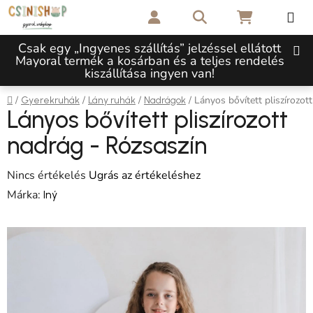
Ugrás a fő tartalomhoz
Keresés
KOSÁR
Csak egy „Ingyenes szállítás” jelzéssel ellátott
Mayoral termék a kosárban és a teljes rendelés
kiszállítása ingyen van!
Kezdőlap
/
/
/
/
Lányos bővített pliszírozot
Gyerekruhák
Lány ruhák
Nadrágok
Lányos bővített pliszírozott
nadrág - Rózsaszín
A termék átlagos értékelése 5-ből 0,0 csillag.
Nincs értékelés
Ugrás az értékeléshez
Márka:
Iný