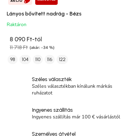
AKCIÓ
Lányos bővített nadrág - Bézs
Raktáron
8 090 Ft-tól
11 718 Ft
(akár: –34 %)
98
104
110
116
122
Széles választék
Széles választékban kínálunk márkás
ruházatot
Ingyenes szállítás
Ingyenes szállítás már 100 € vásárlástól
Személyes átvétel