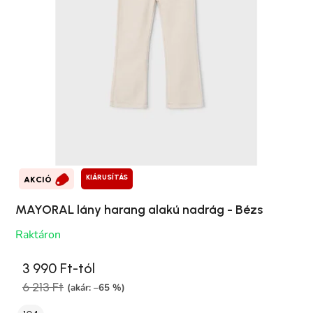
KIÁRUSÍTÁS
AKCIÓ
MAYORAL lány harang alakú nadrág - Bézs
Raktáron
3 990 Ft-tól
6 213 Ft
(akár: –65 %)