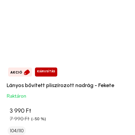
KIÁRUSÍTÁS
AKCIÓ
Lányos bővített pliszírozott nadrág - Fekete
Raktáron
3 990 Ft
7 990 Ft
(–50 %)
104/110