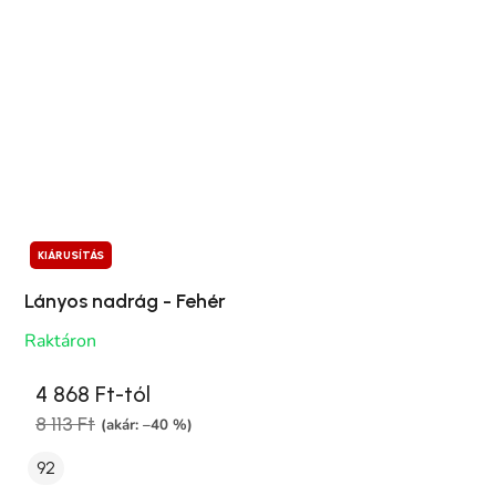
KIÁRUSÍTÁS
Lányos nadrág - Fehér
Raktáron
4 868 Ft-tól
8 113 Ft
(akár: –40 %)
92