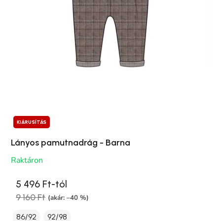
KIÁRUSÍTÁS
Lányos pamutnadrág - Barna
Raktáron
5 496 Ft-tól
9 160 Ft
(akár: –40 %)
86/92
92/98