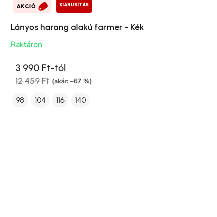
KIÁRUSÍTÁS
AKCIÓ
Lányos harang alakú farmer - Kék
Raktáron
3 990 Ft-tól
12 459 Ft
(akár: –67 %)
98
104
116
140