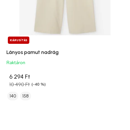
KIÁRUSÍTÁS
Lányos pamut nadrág
Raktáron
6 294 Ft
10 490 Ft
(–40 %)
140
158