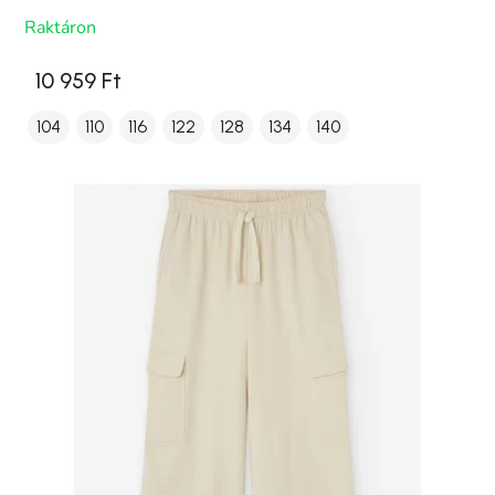
Raktáron
10 959 Ft
104
110
116
122
128
134
140