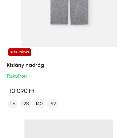
KIÁRUSÍTÁS
Kislány nadrág
Raktáron
10 090 Ft
116
128
140
152