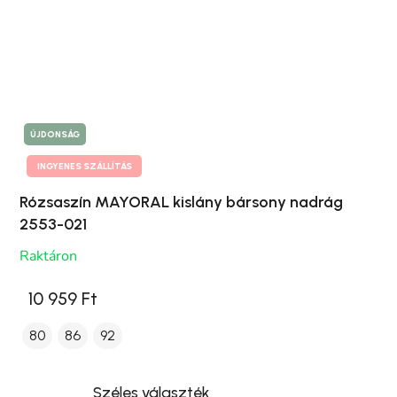
ÚJDONSÁG
INGYENES SZÁLLÍTÁS
Rózsaszín MAYORAL kislány bársony nadrág
2553-021
Raktáron
10 959 Ft
80
86
92
Széles választék