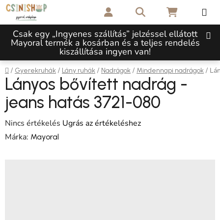
Ugrás a fő tartalomhoz
Keresés
KOSÁR
Csak egy „Ingyenes szállítás” jelzéssel ellátott
Mayoral termék a kosárban és a teljes rendelés
kiszállítása ingyen van!
Kezdőlap
/
/
/
/
/
Lán
Gyerekruhák
Lány ruhák
Nadrágok
Mindennapi nadrágok
Lányos bővített nadrág -
jeans hatás 3721-080
A termék átlagos értékelése 5-ből 0,0 csillag.
Nincs értékelés
Ugrás az értékeléshez
Márka:
Mayoral