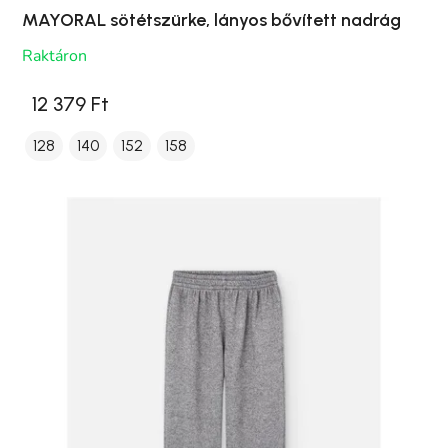
MAYORAL sötétszürke, lányos bővített nadrág
Raktáron
12 379 Ft
128
140
152
158