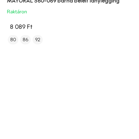
MAYORAL 560-069 barna bélelt lánylegging
Raktáron
8 089 Ft
80
86
92