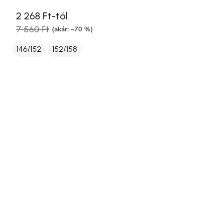
2 268 Ft-tól
7 560 Ft
(akár: –70 %)
146/152
152/158