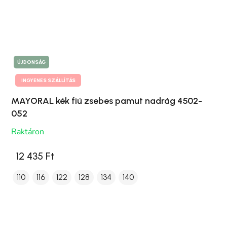
ÚJDONSÁG
INGYENES SZÁLLÍTÁS
MAYORAL kék fiú zsebes pamut nadrág 4502-
052
Raktáron
12 435 Ft
110
116
122
128
134
140