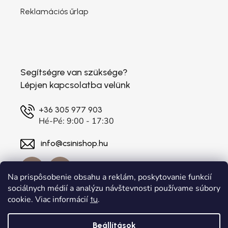
Reklamációs űrlap
Segítségre van szüksége?
Lépjen kapcsolatba velünk
+36 305 977 903
Hé-Pé: 9:00 - 17:30
info@csinishop.hu
Na prispôsobenie obsahu a reklám, poskytovanie funkcií
sociálnych médií a analýzu návštevnosti používame súbory
cookie. Viac informácií
.
tu
Beállítások