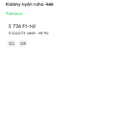
Kislány nyári ruha -kék
Raktáron
5 736 Ft-tól
9 560 Ft
(akár: –40 %)
122
128