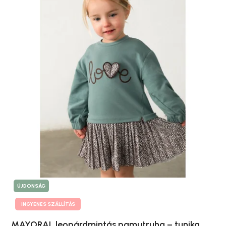
ÚJDONSÁG
INGYENES SZÁLLÍTÁS
MAYORAL leopárdmintás pamutruha – tunika