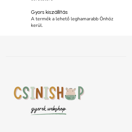
Gyors kiszállítás
A termék a lehető leghamarabb Önhöz
kerül.
Lábléc