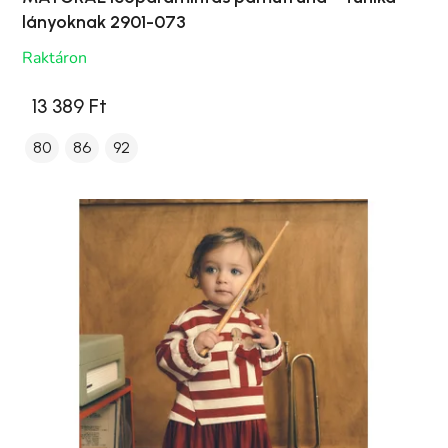
lányoknak 2901-073
Raktáron
13 389 Ft
80
86
92