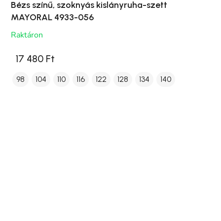
Bézs színű, szoknyás kislányruha-szett
MAYORAL 4933-056
Raktáron
17 480 Ft
98
104
110
116
122
128
134
140