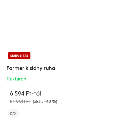
KIÁRUSÍTÁS
Farmer kislány ruha
Raktáron
6 594 Ft-tól
10 990 Ft
(akár: –40 %)
122