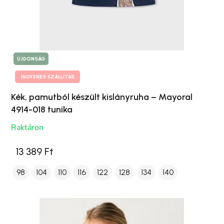
ÚJDONSÁG
INGYENES SZÁLLÍTÁS
Kék, pamutból készült kislányruha – Mayoral
4914-018 tunika
Raktáron
13 389 Ft
98
104
110
116
122
128
134
140