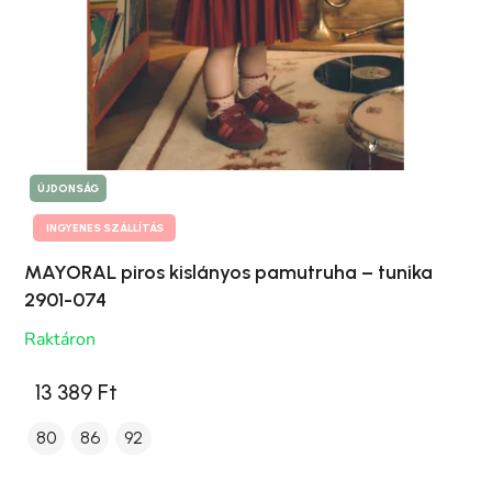
ÚJDONSÁG
INGYENES SZÁLLÍTÁS
MAYORAL piros kislányos pamutruha – tunika
2901-074
Raktáron
13 389 Ft
80
86
92