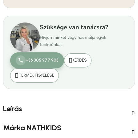
Szüksége van tanácsra?
Hívjon minket vagy használja egyik
funkciónkat
+36 305 977 903
KÉRDÉS
TERMÉK FIGYELÉSE
Leírás
Márka
NATHKIDS