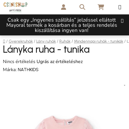
Ugrás a fő tartalomhoz
Keresés
KOSÁR
Csak egy „Ingyenes szállítás” jelzéssel ellátott
Mayoral termék a kosárban és a teljes rendelés
kiszállítása ingyen van!
Kezdőlap
/
/
/
/
/
L
Gyerekruhák
Lány ruhák
Ruhák
Mindennapi ruhák - tunikák
Lányka ruha - tunika
A termék átlagos értékelése 5-ből 0,0 csillag.
Nincs értékelés
Ugrás az értékeléshez
Márka:
NATHKIDS