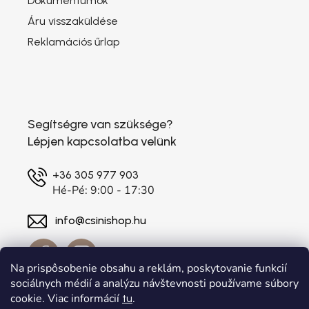
Dokumentumok
Áru visszaküldése
Reklamációs űrlap
Segítségre van szüksége?
Lépjen kapcsolatba velünk
+36 305 977 903
Hé-Pé: 9:00 - 17:30
info@csinishop.hu
Na prispôsobenie obsahu a reklám, poskytovanie funkcií
sociálnych médií a analýzu návštevnosti používame súbory
cookie. Viac informácií
.
tu