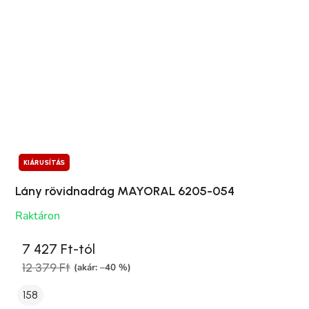
KIÁRUSÍTÁS
Lány rövidnadrág MAYORAL 6205-054
Raktáron
7 427 Ft-tól
12 379 Ft
(akár: –40 %)
158