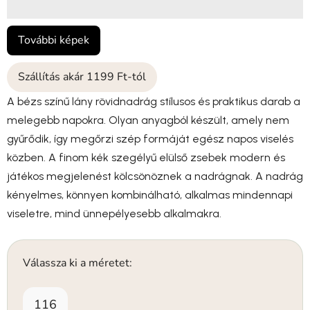
További képek
Szállítás akár 1199 Ft-tól
A bézs színű lány rövidnadrág stílusos és praktikus darab a
melegebb napokra. Olyan anyagból készült, amely nem
gyűrődik, így megőrzi szép formáját egész napos viselés
közben. A finom kék szegélyű elülső zsebek modern és
játékos megjelenést kölcsönöznek a nadrágnak. A nadrág
kényelmes, könnyen kombinálható, alkalmas mindennapi
viseletre, mind ünnepélyesebb alkalmakra.
Válassza ki a méretet:
116