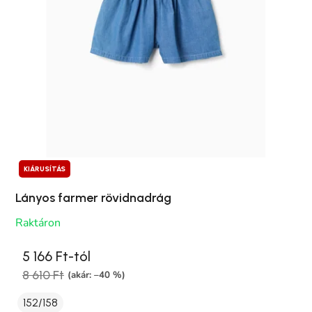
KIÁRUSÍTÁS
Lányos farmer rövidnadrág
Raktáron
5 166 Ft-tól
8 610 Ft
(akár: –40 %)
152/158