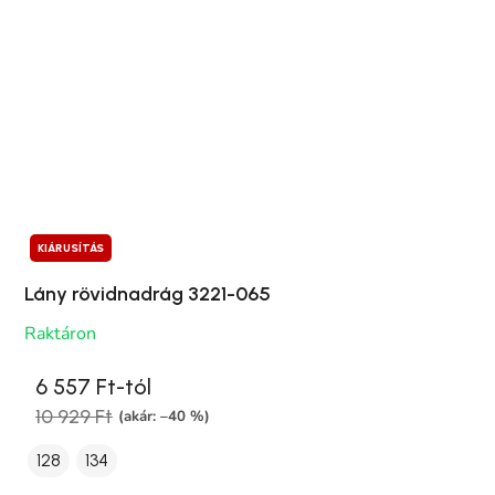
KIÁRUSÍTÁS
Lány rövidnadrág 3221-065
Raktáron
6 557 Ft-tól
10 929 Ft
(akár: –40 %)
128
134