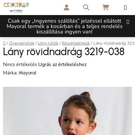
Ugrás a fő tartalomhoz
Keresés
KOSÁR
Csak egy „Ingyenes szállítás” jelzéssel ellátott
Mayoral termék a kosárban és a teljes rendelés
kiszállítása ingyen van!
Kezdőlap
/
/
/
/
Lány rövidnadrág 32
Gyerekruhák
Lány ruhák
Rövidnadrágok
Lány rövidnadrág 3219-038
A termék átlagos értékelése 5-ből 0,0 csillag.
Nincs értékelés
Ugrás az értékeléshez
Márka:
Mayoral