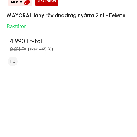
KIÁRUSÍTÁS
AKCIÓ
MAYORAL lány rövidnadrág nyárra 2in1 - Fekete
Raktáron
4 990 Ft-tól
8 211 Ft
(akár: –65 %)
110