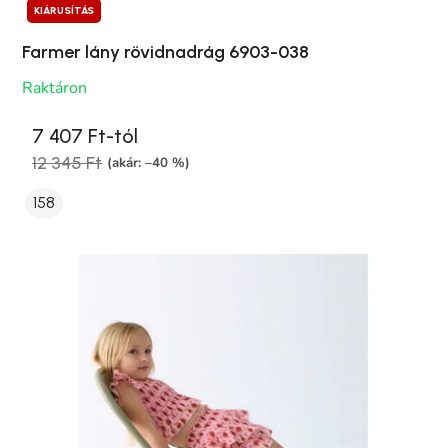
KIÁRUSÍTÁS
Farmer lány rövidnadrág 6903-038
Raktáron
7 407 Ft-tól
12 345 Ft
(akár: –40 %)
158