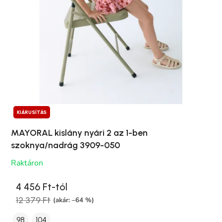
KIÁRUSÍTÁS
MAYORAL kislány nyári 2 az 1-ben
szoknya/nadrág 3909-050
Raktáron
4 456 Ft-tól
12 379 Ft
(akár: –64 %)
98
104