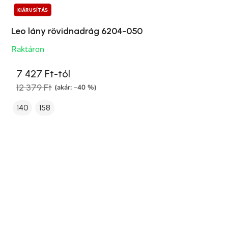
KIÁRUSÍTÁS
Leo lány rövidnadrág 6204-050
Raktáron
7 427 Ft-tól
12 379 Ft
(akár: –40 %)
140
158