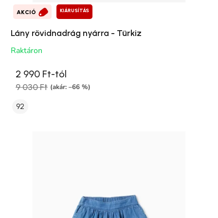
KIÁRUSÍTÁS
AKCIÓ
Lány rövidnadrág nyárra - Türkiz
Raktáron
2 990 Ft-tól
9 030 Ft
(akár: –66 %)
92