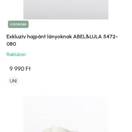
ÚJDONSÁG
Exkluzív hajpánt lányoknak ABEL&LULA 5472-
080
Raktáron
9 990 Ft
UNI