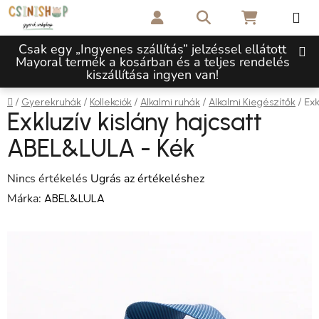
Ugrás a fő tartalomhoz
Keresés
KOSÁR
Csak egy „Ingyenes szállítás” jelzéssel ellátott
Mayoral termék a kosárban és a teljes rendelés
kiszállítása ingyen van!
Kezdőlap
/
/
/
/
/
Exk
Gyerekruhák
Kollekciók
Alkalmi ruhák
Alkalmi Kiegészítők
Exkluzív kislány hajcsatt
ABEL&LULA - Kék
A termék átlagos értékelése 5-ből 0,0 csillag.
Nincs értékelés
Ugrás az értékeléshez
Márka:
ABEL&LULA