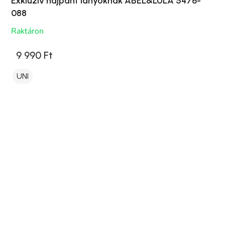
Exkluzív hajpánt lányoknak ABEL&LULA 5476-
088
Raktáron
9 990 Ft
UNI