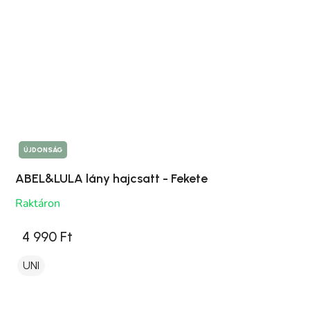
ÚJDONSÁG
ABEL&LULA lány hajcsatt - Fekete
Raktáron
4 990 Ft
UNI