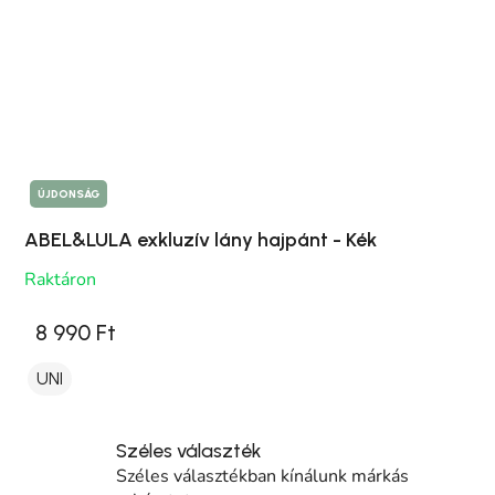
ÚJDONSÁG
ABEL&LULA exkluzív lány hajpánt - Kék
Raktáron
8 990 Ft
UNI
Széles választék
Széles választékban kínálunk márkás