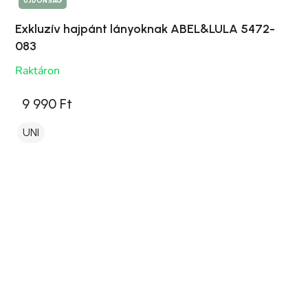
ÚJDONSÁG
Exkluzív hajpánt lányoknak ABEL&LULA 5472-
083
Raktáron
9 990 Ft
UNI