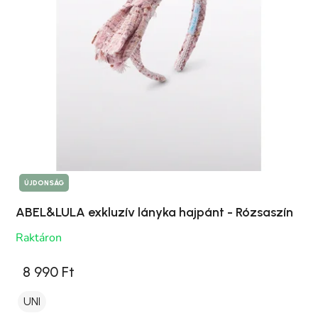
ÚJDONSÁG
ABEL&LULA exkluzív lányka hajpánt - Rózsaszín
Raktáron
8 990 Ft
UNI