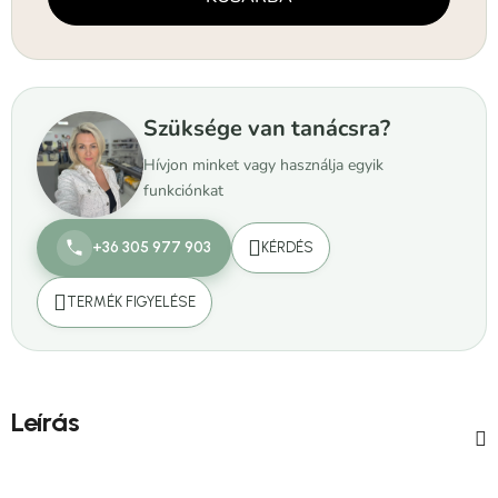
Szüksége van tanácsra?
Hívjon minket vagy használja egyik
funkciónkat
+36 305 977 903
KÉRDÉS
TERMÉK FIGYELÉSE
Leírás