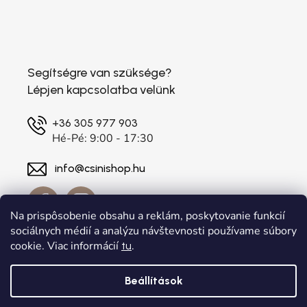
Segítségre van szüksége?
Lépjen kapcsolatba velünk
+36 305 977 903
Hé-Pé: 9:00 - 17:30
info@csinishop.hu
Na prispôsobenie obsahu a reklám, poskytovanie funkcií
sociálnych médií a analýzu návštevnosti používame súbory
cookie. Viac informácií
.
tu
Beállítások