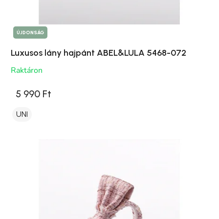
ÚJDONSÁG
Luxusos lány hajpánt ABEL&LULA 5468-072
Raktáron
5 990 Ft
UNI