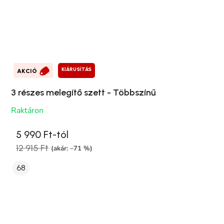
KIÁRUSÍTÁS
AKCIÓ
3 részes melegítő szett - Többszínű
Raktáron
5 990 Ft-tól
12 915 Ft
(akár: –71 %)
68