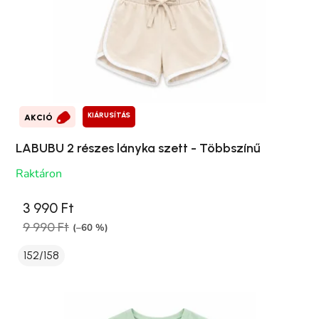
KIÁRUSÍTÁS
AKCIÓ
LABUBU 2 részes lányka szett - Többszínű
Raktáron
3 990 Ft
9 990 Ft
(–60 %)
152/158