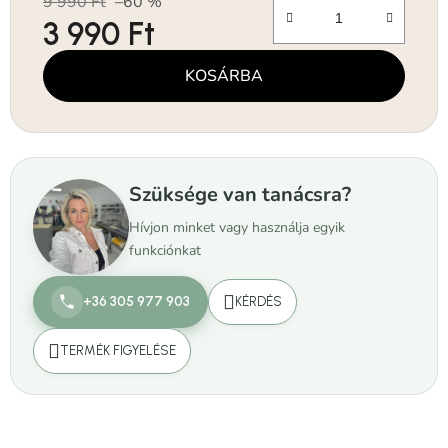
9 990 Ft
–60 %
3 990 Ft
Egységár:
KOSÁRBA
Szüksége van tanácsra?
Hívjon minket vagy használja egyik
funkciónkat
+36 305 977 903
KÉRDÉS
TERMÉK FIGYELÉSE