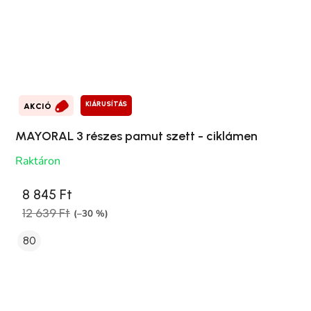
KIÁRUSÍTÁS
AKCIÓ
MAYORAL 3 részes pamut szett - ciklámen
Raktáron
8 845 Ft
12 639 Ft
(–30 %)
80