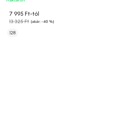
Raktáron
7 995 Ft-tól
13 325 Ft
(akár: –40 %)
128