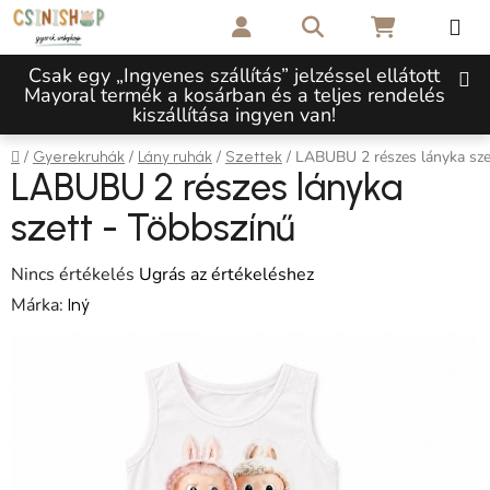
Ugrás a fő tartalomhoz
Keresés
KOSÁR
Csak egy „Ingyenes szállítás” jelzéssel ellátott
Mayoral termék a kosárban és a teljes rendelés
kiszállítása ingyen van!
Kezdőlap
/
/
/
/
LABUBU 2 részes lányka sze
Gyerekruhák
Lány ruhák
Szettek
LABUBU 2 részes lányka
szett - Többszínű
A termék átlagos értékelése 5-ből 0,0 csillag.
Nincs értékelés
Ugrás az értékeléshez
Márka:
Iný