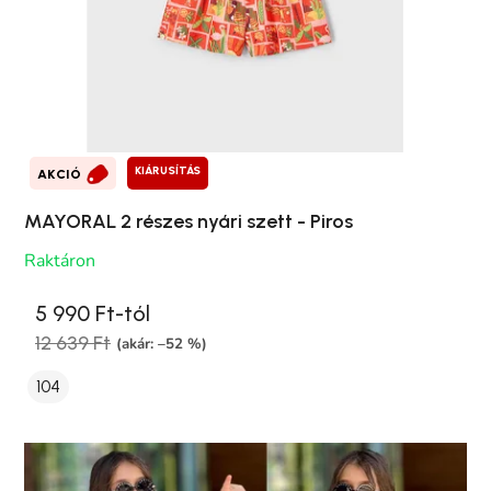
KIÁRUSÍTÁS
AKCIÓ
MAYORAL 2 részes nyári szett - Piros
Raktáron
5 990 Ft-tól
12 639 Ft
(akár: –52 %)
104