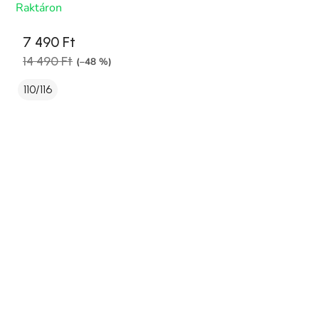
Raktáron
7 490 Ft
14 490 Ft
(–48 %)
110/116