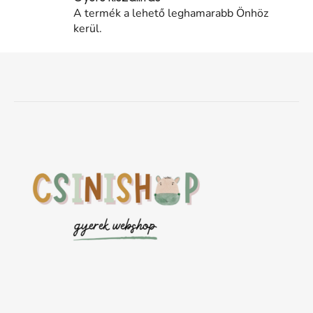
A termék a lehető leghamarabb Önhöz
kerül.
Lábléc