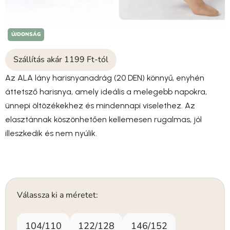
ÚJDONSÁG
Szállítás akár 1199 Ft-tól
Az ALA lány harisnyanadrág (20 DEN) könnyű, enyhén
áttetsző harisnya, amely ideális a melegebb napokra,
ünnepi öltözékekhez és mindennapi viselethez. Az
elasztánnak köszönhetően kellemesen rugalmas, jól
illeszkedik és nem nyúlik.
Válassza ki a méretet:
104/110
122/128
146/152