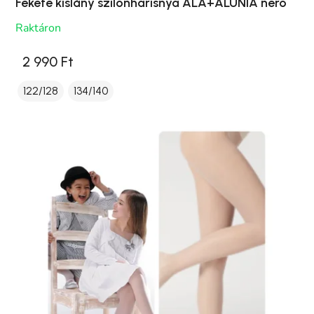
Fekete kislány szilonharisnya ALA+ALUNIA nero
Raktáron
2 990 Ft
122/128
134/140