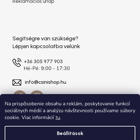
Reklamációs űrlap
Segítségre van szüksége?
Lépjen kapcsolatba velünk
+36 305 977 903
Hé-Pé: 9:00 - 17:30
info@csinishop.hu
Na prispôsobenie obsahu a reklám, poskytovanie funkcií
sociálnych médií a analýzu návštevnosti používame súbory
cookie. Viac informácií
.
tu
Beállítások