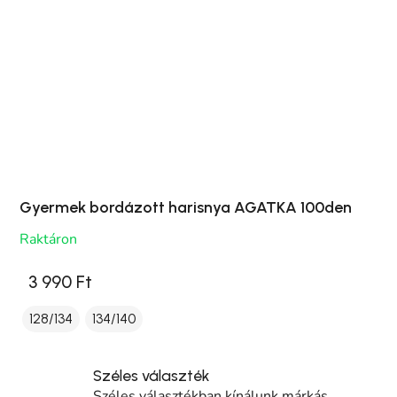
Gyermek bordázott harisnya AGATKA 100den
Raktáron
3 990 Ft
128/134
134/140
Széles választék
Széles választékban kínálunk márkás