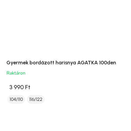
Gyermek bordázott harisnya AGATKA 100den
Raktáron
3 990 Ft
104/110
116/122