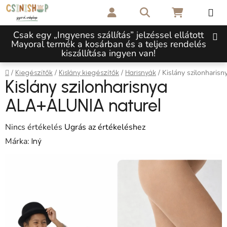
Ugrás a fő tartalomhoz
Keresés
KOSÁR
Csak egy „Ingyenes szállítás” jelzéssel ellátott
Mayoral termék a kosárban és a teljes rendelés
kiszállítása ingyen van!
Kezdőlap
/
/
/
/
Kislány szilonhari
Kiegészítők
Kislány kiegészítők
Harisnyák
Kislány szilonharisnya
ALA+ALUNIA naturel
A termék átlagos értékelése 5-ből 0,0 csillag.
Nincs értékelés
Ugrás az értékeléshez
Márka:
Iný