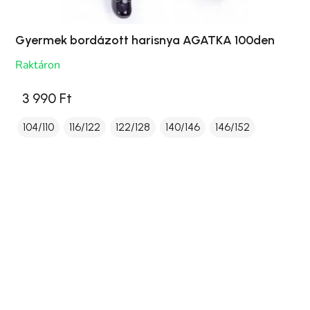
Gyermek bordázott harisnya AGATKA 100den
Raktáron
3 990 Ft
104/110
116/122
122/128
140/146
146/152