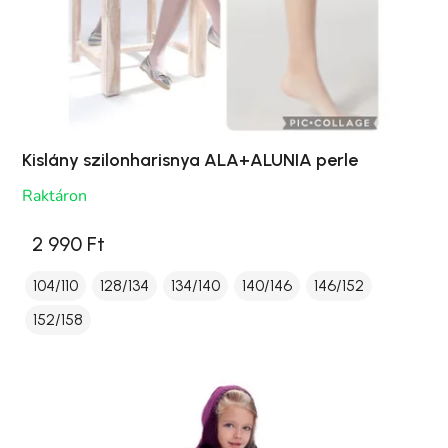
Kislány szilonharisnya ALA+ALUNIA perle
Raktáron
2 990 Ft
104/110
128/134
134/140
140/146
146/152
152/158