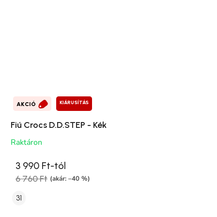
KIÁRUSÍTÁS
AKCIÓ
Fiú Crocs D.D.STEP - Kék
Raktáron
3 990 Ft-tól
6 760 Ft
(akár: –40 %)
31