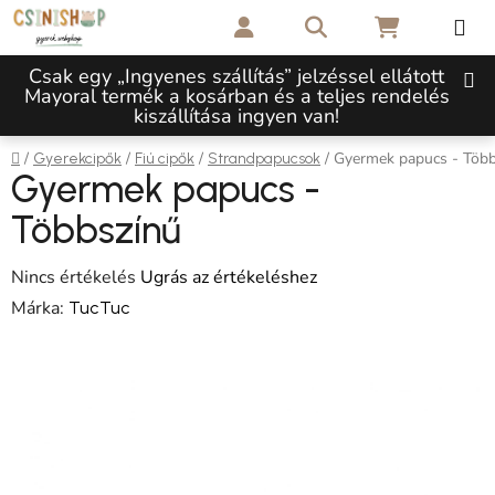
Ugrás a fő tartalomhoz
Keresés
KOSÁR
Csak egy „Ingyenes szállítás” jelzéssel ellátott
Mayoral termék a kosárban és a teljes rendelés
kiszállítása ingyen van!
Kezdőlap
/
/
/
/
Gyermek papucs - Több
Gyerekcipők
Fiú cipők
Strandpapucsok
Gyermek papucs -
Többszínű
A termék átlagos értékelése 5-ből 0,0 csillag.
Nincs értékelés
Ugrás az értékeléshez
Márka:
TucTuc