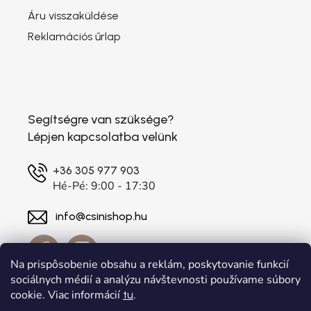
Áru visszaküldése
Reklamációs űrlap
Segítségre van szüksége?
Lépjen kapcsolatba velünk
+36 305 977 903
Hé-Pé: 9:00 - 17:30
info@csinishop.hu
Na prispôsobenie obsahu a reklám, poskytovanie funkcií
sociálnych médií a analýzu návštevnosti používame súbory
cookie. Viac informácií
.
tu