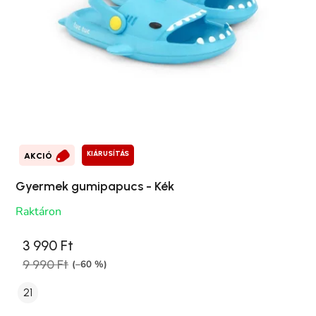
KIÁRUSÍTÁS
AKCIÓ
Gyermek gumipapucs - Kék
Raktáron
3 990 Ft
9 990 Ft
(–60 %)
21