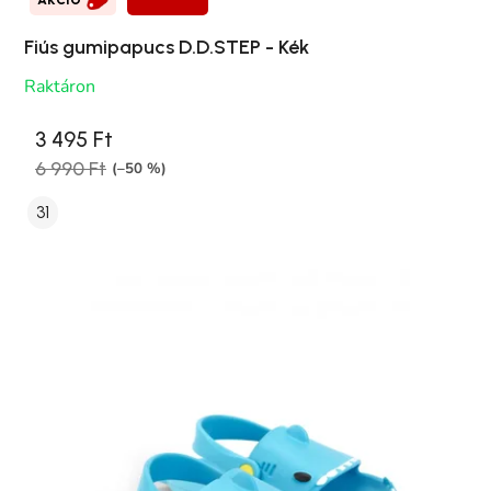
Fiús gumipapucs D.D.STEP - Kék
Raktáron
3 495 Ft
6 990 Ft
(–50 %)
31