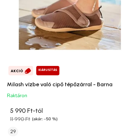
KIÁRUSÍTÁS
AKCIÓ
Milash vízbe való cipő tépőzárral - Barna
Raktáron
5 990 Ft-tól
11 990 Ft
(akár: –50 %)
29