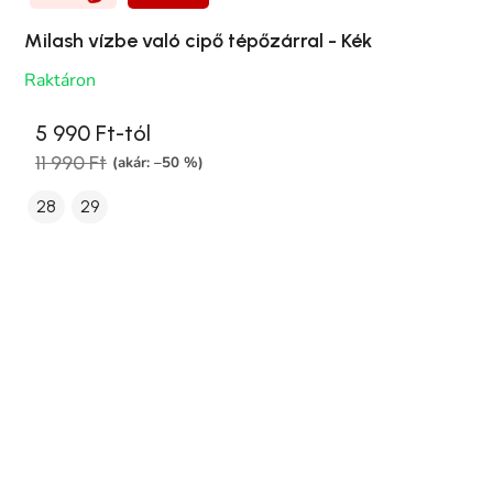
Milash vízbe való cipő tépőzárral - Kék
Raktáron
5 990 Ft-tól
11 990 Ft
(akár: –50 %)
28
29