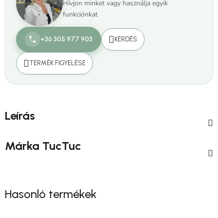
Hívjon minket vagy használja egyik
funkciónkat
+36 305 977 903
KÉRDÉS
TERMÉK FIGYELÉSE
Leírás
Márka
TucTuc
Hasonló termékek