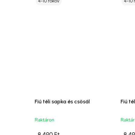
4-10 rokov
4-10 
Fiú téli sapka és csösál
Fiú té
Raktáron
Raktá
8 490 Ft
8 49