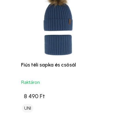
Fiús téli sapka és csösál
Raktáron
8 490 Ft
UNI