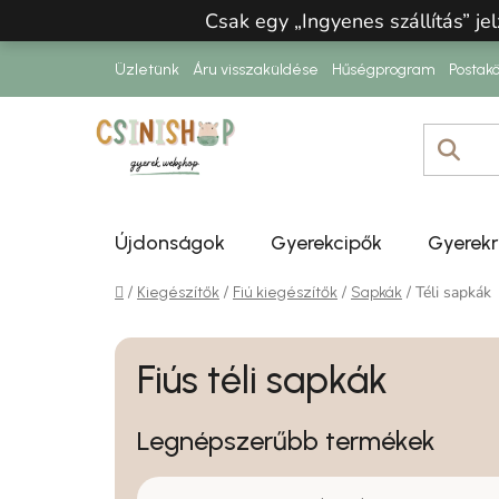
Ugrás a fő tartalomhoz
Csak egy „Ingyenes szállítás” jel
Üzletünk
Áru visszaküldése
Hűségprogram
Postakö
Újdonságok
Gyerekcipők
Gyerek
Kezdőlap
/
/
/
/
Téli sapkák
Kiegészítők
Fiú kiegészítők
Sapkák
Fiús téli sapkák
Legnépszerűbb termékek