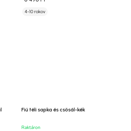
4-10 rokov
l
Fiú téli sapka és csösál-kék
Raktáron