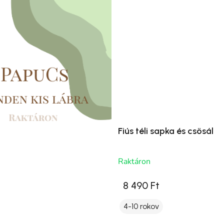
Fiús téli sapka és csösál
Raktáron
8 490 Ft
4-10 rokov