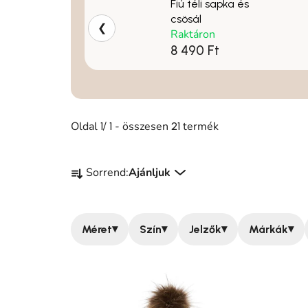
Fiú téli sapka és
csösál
❮
Raktáron
8 490 Ft
Oldal
/
- összesen
termék
1
1
21
Termékek rendezése
Sorrend:
Ajánljuk
▾
▾
▾
▾
Méret
Szín
Jelzők
Márkák
Termékek listája