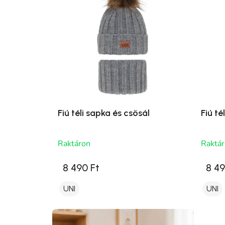
Fiú téli sapka és csösál
Fiú té
Raktáron
Raktá
8 490 Ft
8 49
UNI
UNI