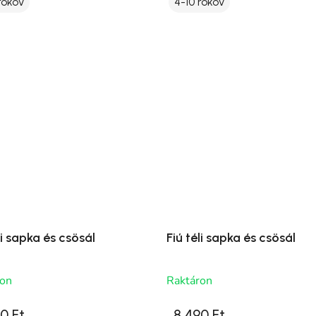
rokov
4-10 rokov
li sapka és csösál
Fiú téli sapka és csösál
ron
Raktáron
0 Ft
8 490 Ft