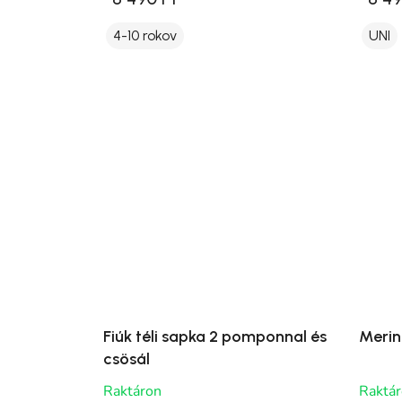
4-10 rokov
UNI
Fiúk téli sapka 2 pomponnal és
Merino
csösál
Raktáron
Raktá