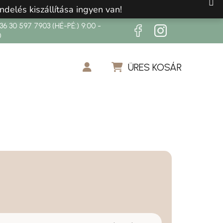
ndelés kiszállítása ingyen van!
6 30 597 7903 (HÉ-PÉ:) 9:00 -
0
ÜRES KOSÁR
KOSÁR