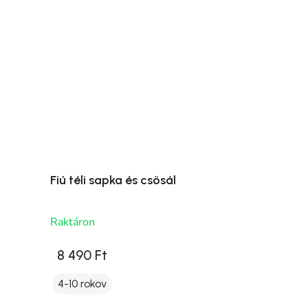
Fiú téli sapka és csösál
Raktáron
8 490 Ft
4-10 rokov