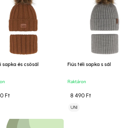
li sapka és csösál
Fiús téli sapka s sál
ron
Raktáron
0 Ft
8 490 Ft
UNI