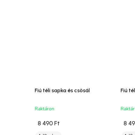
Fiú téli sapka és csösál
Fiú té
Raktáron
Raktá
8 490 Ft
8 49