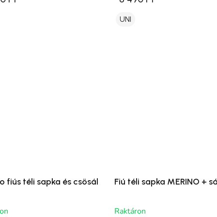
UNI
 fiús téli sapka és csösál
Fiú téli sapka MERINO + sá
ron
Raktáron