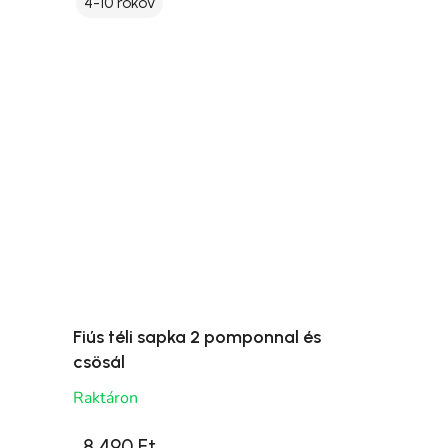
4-10 rokov
Fiús téli sapka 2 pomponnal és
csösál
Raktáron
8 490 Ft