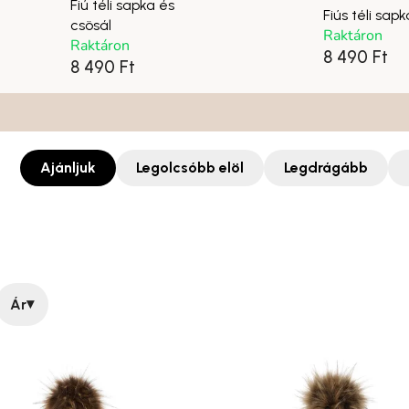
Fiú téli sapka és
Fiús téli sapk
csösál
Raktáron
Raktáron
8 490 Ft
8 490 Ft
Ajánljuk
Legolcsóbb elöl
Legdrágább
▾
Ár