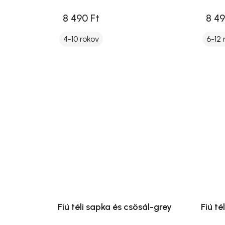
8 490 Ft
8 49
4-10 rokov
6-12 
Fiú téli sapka és csösál-grey
Fiú té