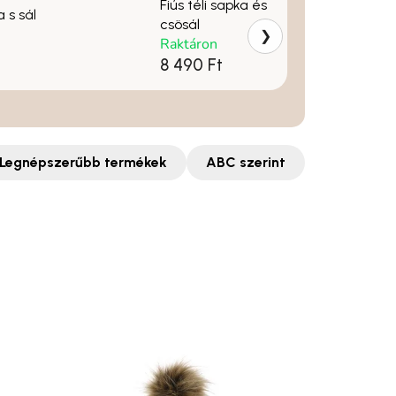
Fiús téli sapka és
a s sál
csösál
❯
Raktáron
8 490 Ft
Legnépszerűbb termékek
ABC szerint