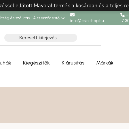
zéssel ellátott Mayoral termék a kosárban és a teljes re
+3
ltség és szállítás
A szerződéstől való elállás
info@csinishop.hu
17:3
ruhák
Kiegészítők
Kiárusitás
Márkák