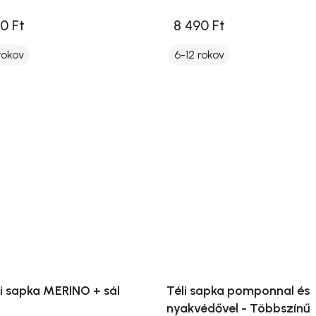
0 Ft
8 490 Ft
rokov
6-12 rokov
li sapka MERINO + sál
Téli sapka pomponnal és
nyakvédővel - Többszínű