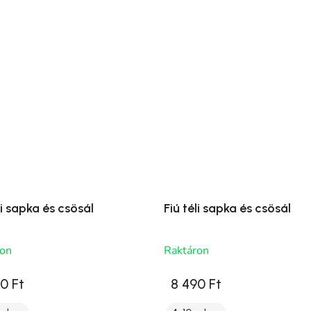
li sapka és csösál
Fiú téli sapka és csösál
ron
Raktáron
0 Ft
8 490 Ft