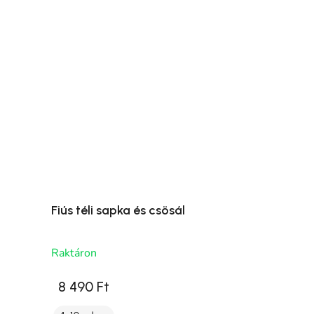
Fiús téli sapka és csösál
Raktáron
8 490 Ft