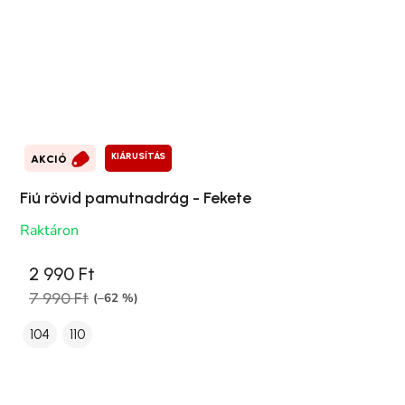
KIÁRUSÍTÁS
AKCIÓ
Fiú rövid pamutnadrág - Fekete
Raktáron
2 990 Ft
7 990 Ft
(–62 %)
104
110