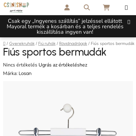
Ugrás a fő tartalomhoz
Keresés
KOSÁR
Csak egy „Ingyenes szállítás” jelzéssel ellátott
Mayoral termék a kosárban és a teljes rendelés
kiszállítása ingyen van!
Kezdőlap
/
/
/
/
Fiús sportos bermudák
Gyerekruhák
Fiú ruhák
Rövidnadrágok
Fiús sportos bermudák
A termék átlagos értékelése 5-ből 0,0 csillag.
Nincs értékelés
Ugrás az értékeléshez
Márka:
Losan