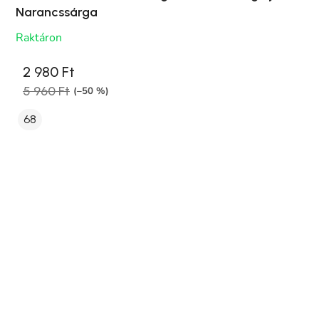
Narancssárga
Raktáron
2 980 Ft
5 960 Ft
(–50 %)
68