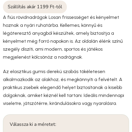
Szállítás akár 1199 Ft-tól
A fiús rövidnadrágok Losan frissességet és kényelmet
hoznak a nyári ruhatárba. Kellemes, könnyű és
légáteresztő anyagból készültek, amely biztosítja a
kényelmet még forró napokon is. Az oldalán élénk színű
szegély díszíti, ami modern, sportos és játékos
megjelenést kölcsönöz a nadrágnak.
Az elasztikus gumis derekú szabás tökéletesen
alkalmazkodik az alakhoz, és megkönnyíti a felvételt. A
praktikus zsebek elegendő helyet biztosítanak a kisebb
dolgoknak, amiket kéznél kell tartani. Ideális mindennapi
viseletre, játszótérre, kirándulásokra vagy nyaralásra.
Válassza ki a méretet: