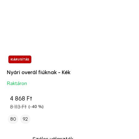
KIÁRUSÍTÁS
Nyári overál fiúknak - Kék
Raktáron
4 868 Ft
8 113 Ft
(–40 %)
80
92
Széles választék