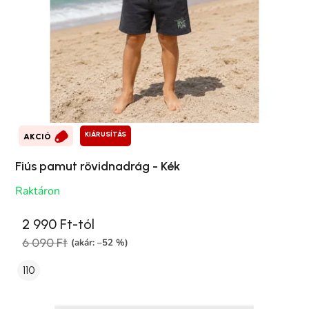
KIÁRUSÍTÁS
AKCIÓ
Fiús pamut rövidnadrág - Kék
Raktáron
2 990 Ft-tól
6 090 Ft
(akár: –52 %)
110