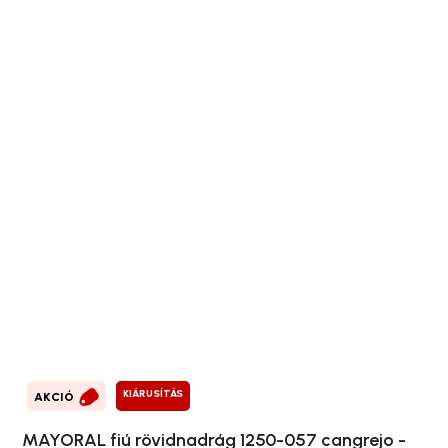
KIÁRUSÍTÁS
AKCIÓ
MAYORAL fiú rövidnadrág 1250-057 cangrejo -