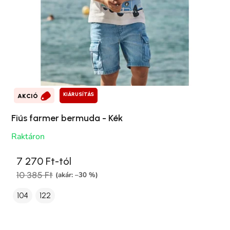
KIÁRUSÍTÁS
AKCIÓ
Fiús farmer bermuda - Kék
Raktáron
7 270 Ft-tól
10 385 Ft
(akár: –30 %)
104
122