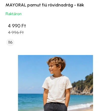
MAYORAL pamut fiú rövidnadrág - Kék
Raktáron
4 990 Ft
4 996 Ft
116