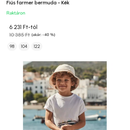
Fiús farmer bermuda - Kék
Raktáron
6 231 Ft-tól
10 385 Ft
(akár: –40 %)
98
104
122