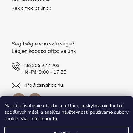
Reklamációs űrlap
Segítségre van szüksége?
Lépjen kapcsolatba velünk
+36 305 977 903
Hé-Pé: 9:00 - 17:30
info@csinishop.hu
Na prispôsobenie obsahu a reklám, poskytovanie funkcií
sociálnych médií a analýzu návštevnosti používame súbory
cookie. Viac informácií
.
tu