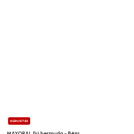
KIÁRUSÍTÁS
MAYORAL fiú bermuda - Bézs