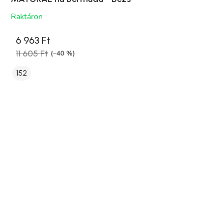
Raktáron
6 963 Ft
11 605 Ft
(–40 %)
152