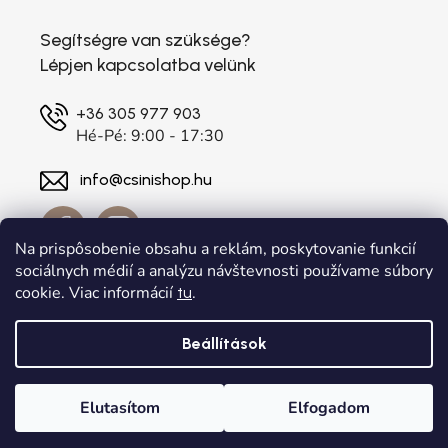
Segítségre van szüksége?
Lépjen kapcsolatba velünk
+36 305 977 903
Hé-Pé: 9:00 - 17:30
info@csinishop.hu
Na prispôsobenie obsahu a reklám, poskytovanie funkcií
sociálnych médií a analýzu návštevnosti používame súbory
cookie. Viac informácií
.
tu
Beállítások
Shoptet készítette
a
Adatelier
Elutasítom
Elfogadom
Copyright 2026
. Minden jog fenntartva.
csinishop.hu
Süti beállítások szerkesztése
Főoldal
Kategóriák
Kívánságlista
Kosár