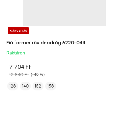
KIÁRUSÍTÁS
Fiú farmer rövidnadrág 6220-044
Raktáron
7 704 Ft
12 840 Ft
(–40 %)
128
140
152
158