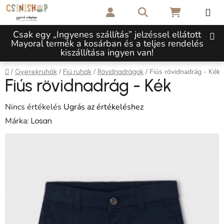
Ugrás a fő tartalomhoz
Keresés
KOSÁR
Csak egy „Ingyenes szállítás” jelzéssel ellátott
Mayoral termék a kosárban és a teljes rendelés
kiszállítása ingyen van!
Kezdőlap
/
/
/
/
Fiús rövidnadrág - Kék
Gyerekruhák
Fiú ruhák
Rövidnadrágok
Fiús rövidnadrág - Kék
A termék átlagos értékelése 5-ből 0,0 csillag.
Nincs értékelés
Ugrás az értékeléshez
Márka:
Losan