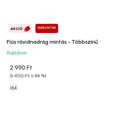
KIÁRUSÍTÁS
AKCIÓ
Fiús rövidnadrág mintás - Többszínű
Raktáron
2 990 Ft
8 490 Ft
(–64 %)
164