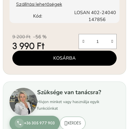
Szállítási lehetőségek
LOSAN 402-24040
Kód:
147856
9 200 Ft
–56 %
3 990 Ft
Egységár:
KOSÁRBA
Szüksége van tanácsra?
Hívjon minket vagy használja egyik
funkciónkat
+36 305 977 903
KÉRDÉS