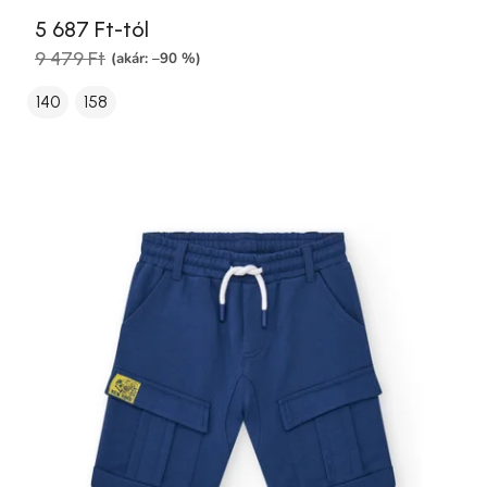
5 687 Ft-tól
9 479 Ft
(akár: –90 %)
140
158