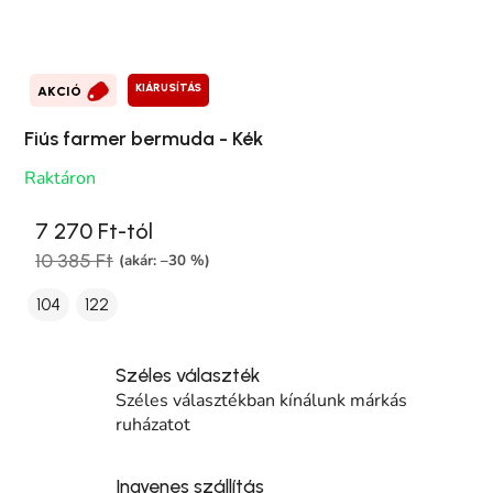
KIÁRUSÍTÁS
AKCIÓ
Fiús farmer bermuda - Kék
Raktáron
7 270 Ft-tól
10 385 Ft
(akár: –30 %)
104
122
Széles választék
Széles választékban kínálunk márkás
ruházatot
Ingyenes szállítás