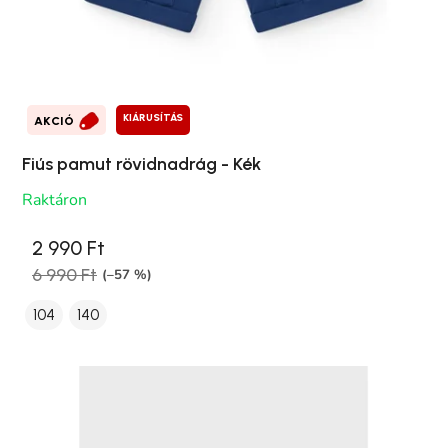
KIÁRUSÍTÁS
AKCIÓ
Fiús pamut rövidnadrág - Kék
Raktáron
2 990 Ft
6 990 Ft
(–57 %)
104
140