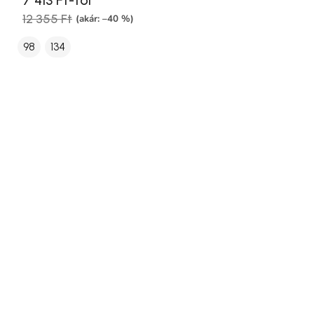
12 355 Ft
(akár: –40 %)
98
134