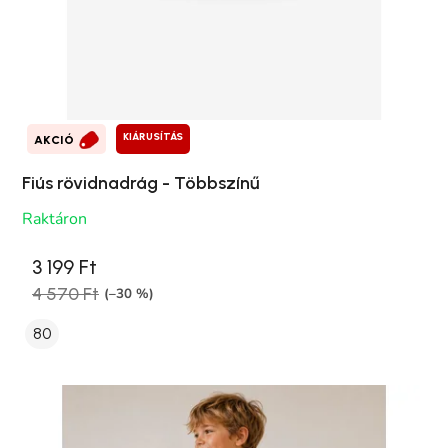
KIÁRUSÍTÁS
AKCIÓ
Fiús rövidnadrág - Többszínű
Raktáron
3 199 Ft
4 570 Ft
(–30 %)
80