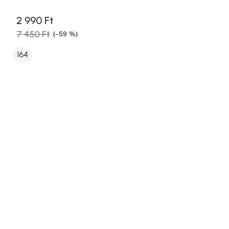
2 990 Ft
7 450 Ft
(–59 %)
164