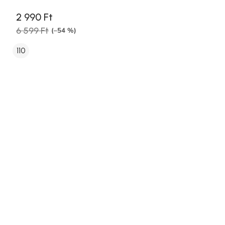
2 990 Ft
6 599 Ft
(–54 %)
110