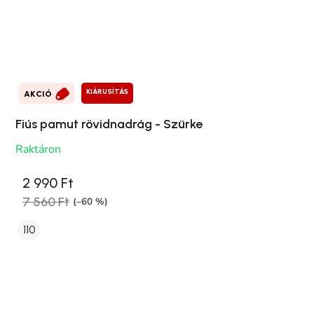
KIÁRUSÍTÁS
AKCIÓ
Fiús pamut rövidnadrág - Szürke
Raktáron
2 990 Ft
7 560 Ft
(–60 %)
110