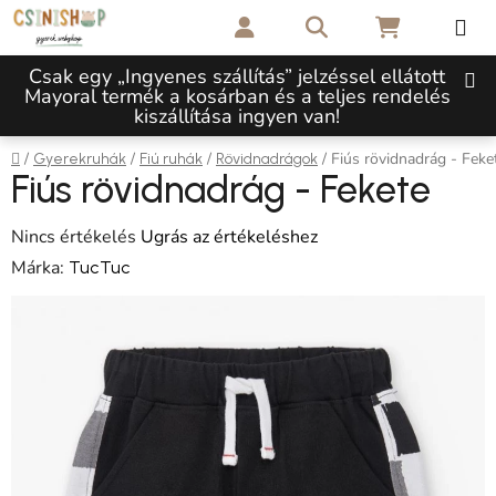
Ugrás a fő tartalomhoz
Keresés
KOSÁR
Csak egy „Ingyenes szállítás” jelzéssel ellátott
Mayoral termék a kosárban és a teljes rendelés
kiszállítása ingyen van!
Kezdőlap
/
/
/
/
Fiús rövidnadrág - Feke
Gyerekruhák
Fiú ruhák
Rövidnadrágok
Fiús rövidnadrág - Fekete
A termék átlagos értékelése 5-ből 0,0 csillag.
Nincs értékelés
Ugrás az értékeléshez
Márka:
TucTuc