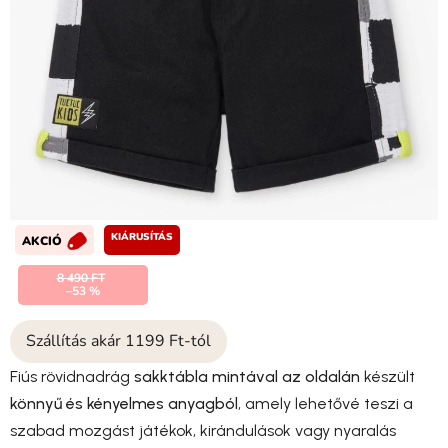
KIÁRUSÍTÁS
AKCIÓ
8 490 FT
–53 %
Szállítás akár 1199 Ft-tól
Fiús rövidnadrág
sakktábla mintával az oldalán
készült
könnyű és kényelmes anyagból
, amely lehetővé teszi a
szabad mozgást játékok, kirándulások vagy nyaralás