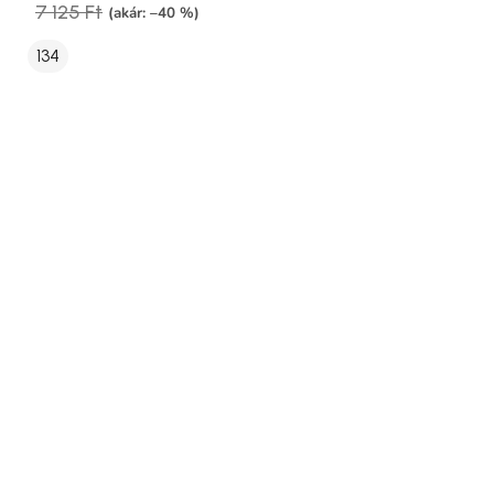
7 125 Ft
(akár: –40 %)
134