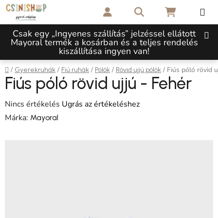
Ugrás a fő tartalomhoz
Keresés
KOSÁR
Csak egy „Ingyenes szállítás” jelzéssel ellátott
Mayoral termék a kosárban és a teljes rendelés
kiszállítása ingyen van!
Kezdőlap
/
/
/
/
/
Fiús póló rövid u
Gyerekruhák
Fiú ruhák
Pólók
Rövid ujjú pólók
Fiús póló rövid ujjú - Fehér
A termék átlagos értékelése 5-ből 0,0 csillag.
Nincs értékelés
Ugrás az értékeléshez
Márka:
Mayoral