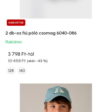
KIÁRUSÍTÁS
2 db-os fiú póló csomag 6040-086
Raktáron
3 798 Ft-tól
10 458 Ft
(akár: –63 %)
128
140