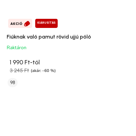
KIÁRUSÍTÁS
AKCIÓ
Fiúknak való pamut rövid ujjú póló
Raktáron
1 990 Ft-tól
3 245 Ft
(akár: –60 %)
98