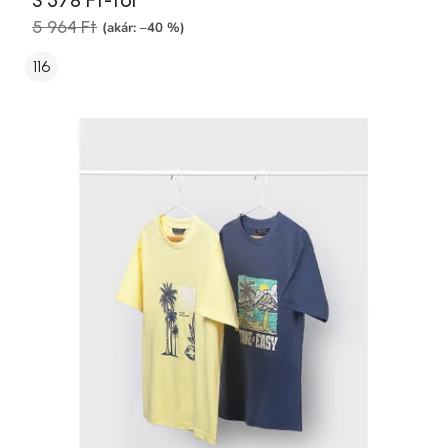
3 578 Ft-tól
5 964 Ft
(akár: –40 %)
116