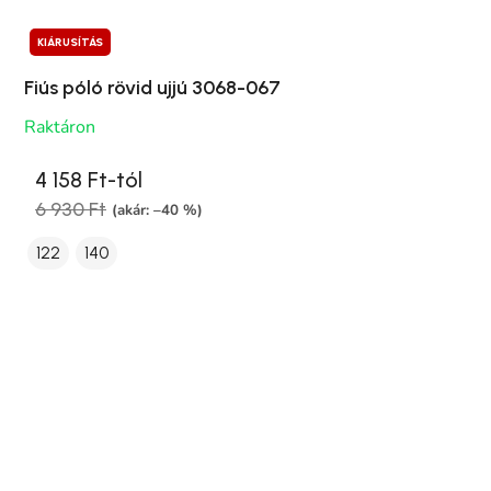
KIÁRUSÍTÁS
Fiús póló rövid ujjú 3068-067
Raktáron
4 158 Ft-tól
6 930 Ft
(akár: –40 %)
122
140