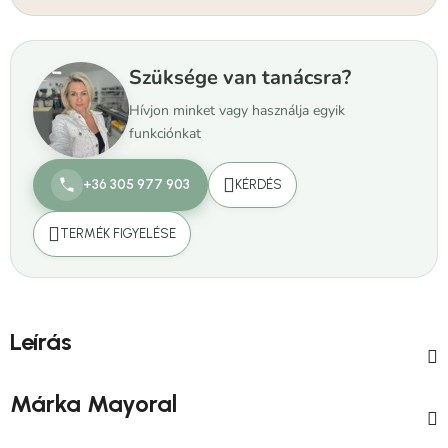
Szüksége van tanácsra?
Hívjon minket vagy használja egyik
funkciónkat
+36 305 977 903
KÉRDÉS
TERMÉK FIGYELÉSE
Leírás
Márka
Mayoral