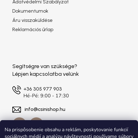
Adatvédelmi Szabályzat
Dokumentumok
Áru visszaküldése
Reklamációs űrlap
Segítségre van szüksége?
Lépjen kapcsolatba velünk
+36 305 977 903
Hé-Pé: 9:00 - 17:30
info@csinishop.hu
Na prispôsobenie obsahu a reklám, poskytovanie funkcií
sociálnych médií a analýzu návštevnosti používame súbory