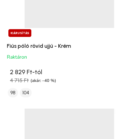
KIÁRUSÍTÁS
Fiús póló rövid ujjú - Krém
Raktáron
2 829 Ft-tól
4 715 Ft
(akár: –40 %)
98
104