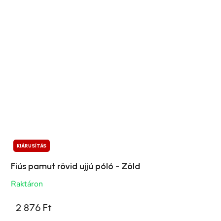
KIÁRUSÍTÁS
Fiús pamut rövid ujjú póló - Zöld
Raktáron
2 876 Ft