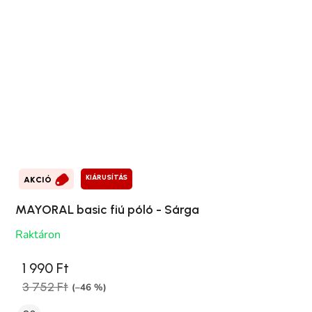
KIÁRUSÍTÁS
AKCIÓ
MAYORAL basic fiú póló - Sárga
Raktáron
1 990 Ft
3 752 Ft
(–46 %)