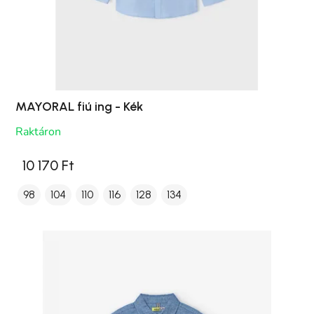
MAYORAL fiú ing - Kék
Raktáron
10 170 Ft
98
104
110
116
128
134