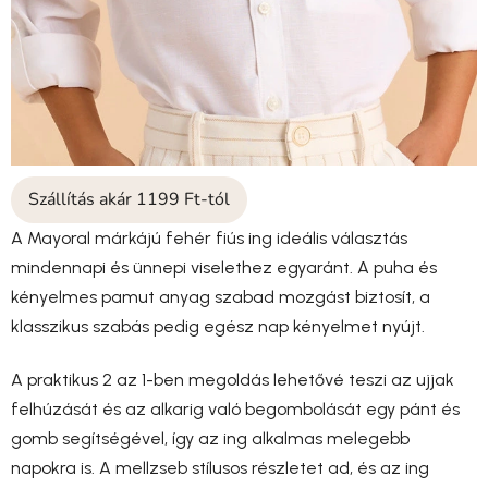
Szállítás akár 1199 Ft-tól
A Mayoral márkájú fehér fiús ing ideális választás
mindennapi és ünnepi viselethez egyaránt. A puha és
kényelmes pamut anyag szabad mozgást biztosít, a
klasszikus szabás pedig egész nap kényelmet nyújt.
A praktikus 2 az 1-ben megoldás lehetővé teszi az ujjak
felhúzását és az alkarig való begombolását egy pánt és
gomb segítségével, így az ing alkalmas melegebb
napokra is. A mellzseb stílusos részletet ad, és az ing