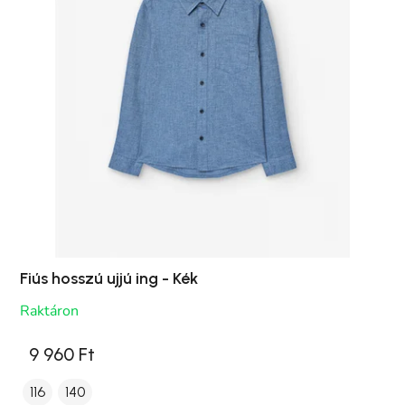
Fiús hosszú ujjú ing - Kék
Raktáron
9 960 Ft
116
140