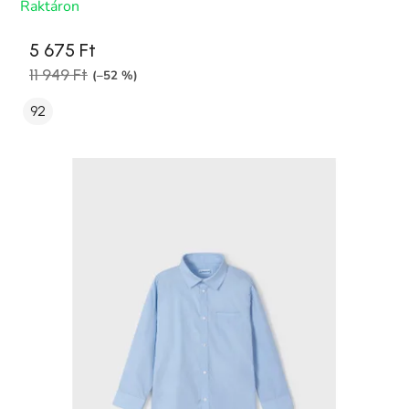
Raktáron
5 675 Ft
11 949 Ft
(–52 %)
92