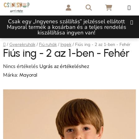
Ugrás a fő tartalomhoz
Keresés
KOSÁR
Csak egy „Ingyenes szállítás” jelzéssel ellátott
Mayoral termék a kosárban és a teljes rendelés
kiszállítása ingyen van!
Kezdőlap
/
/
/
/
Fiús ing - 2 az 1-ben - Fehér
Gyerekruhák
Fiú ruhák
Ingek
Fiús ing - 2 az 1-ben - Fehér
A termék átlagos értékelése 5-ből 0,0 csillag.
Nincs értékelés
Ugrás az értékeléshez
Márka:
Mayoral