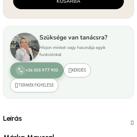
KOSÁRBA
Szüksége van tanácsra?
Hívjon minket vagy használja egyik
funkciónkat
+36 305 977 903
KÉRDÉS
TERMÉK FIGYELÉSE
Leírás