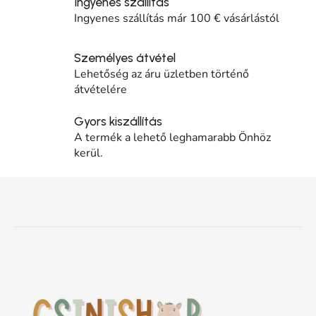
Ingyenes szállítás
Ingyenes szállítás már 100 € vásárlástól
Személyes átvétel
Lehetőség az áru üzletben történő
átvételére
Gyors kiszállítás
A termék a lehető leghamarabb Önhöz
kerül.
Lábléc