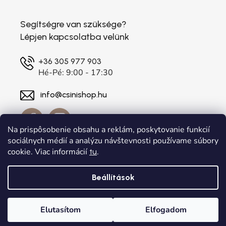
Segítségre van szüksége?
Lépjen kapcsolatba velünk
+36 305 977 903
Hé-Pé: 9:00 - 17:30
info@csinishop.hu
Na prispôsobenie obsahu a reklám, poskytovanie funkcií
sociálnych médií a analýzu návštevnosti používame súbory
cookie. Viac informácií
.
tu
Beállítások
Shoptet készítette
a
Adatelier
Elutasítom
Elfogadom
Copyright 2026
. Minden jog fenntartva.
csinishop.hu
Süti beállítások szerkesztése