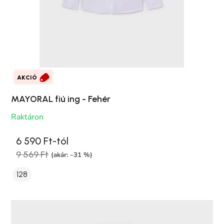
AKCIÓ
MAYORAL fiú ing - Fehér
Raktáron
6 590 Ft-tól
9 569 Ft
(akár: –31 %)
128