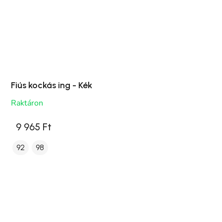
Fiús kockás ing - Kék
Raktáron
9 965 Ft
92
98