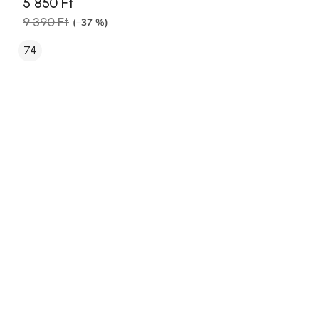
5 850 Ft
9 390 Ft
(–37 %)
74