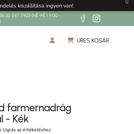
ndelés kiszállítása ingyen van!
6 30 597 7903 (HÉ-PÉ:) 9:00 -
0
ÜRES KOSÁR
KOSÁR
vid farmernadrág
l - Kék
os értékelése 5-ből 0,0 csillag.
s
Ugrás az értékeléshez