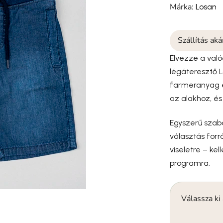
Márka:
Losan
Szállítás ak
Élvezze a való
légáteresztő 
farmeranyag é
az alakhoz, és
Egyszerű szabá
választás forr
viseletre – ke
programra.
Válassza ki