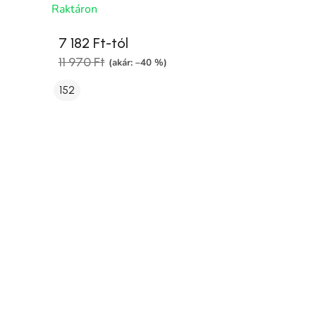
Raktáron
7 182 Ft-tól
11 970 Ft
(akár: –40 %)
152