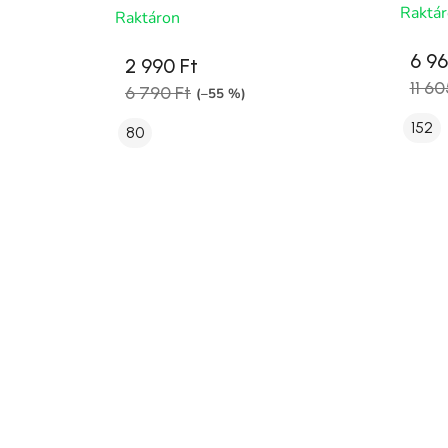
Raktá
Raktáron
6 96
2 990 Ft
11 60
6 790 Ft
(–55 %)
152
80