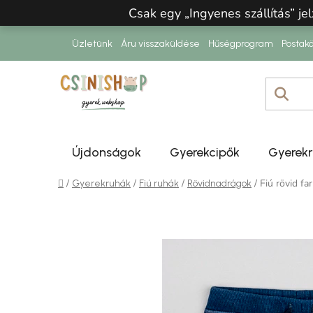
Ugrás a fő tartalomhoz
Csak egy „Ingyenes szállítás” jel
Üzletünk
Áru visszaküldése
Hűségprogram
Postakö
Újdonságok
Gyerekcipők
Gyerek
Kezdőlap
/
/
/
/
Fiú rövid f
Gyerekruhák
Fiú ruhák
Rövidnadrágok