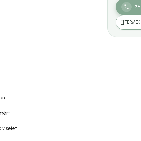
+36
TERMÉK 
ben
mért
 viselet