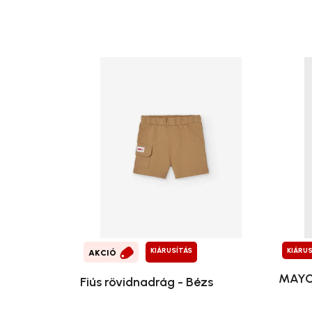
KIÁRUSÍTÁS
KIÁRUS
AKCIÓ
MAYOR
Fiús rövidnadrág - Bézs