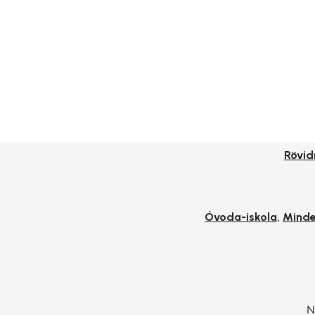
Rövi
,
Óvoda-iskola
Minde
N