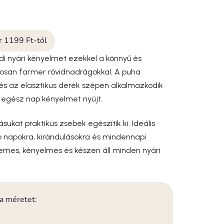
ár 1199 Ft-tól
di nyári kényelmet ezekkel a könnyű és
Losan farmer rövidnadrágokkal. A puha
s az elasztikus derék szépen alkalmazkodik
 egész nap kényelmet nyújt.
sukat praktikus zsebek egészítik ki. Ideális
ó napokra, kirándulásokra és mindennapi
llemes, kényelmes és készen áll minden nyári
 a méretet: