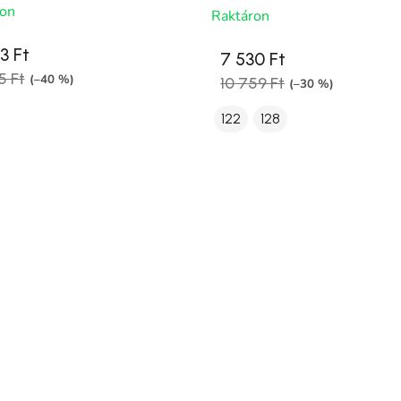
ron
Raktáron
3 Ft
7 530 Ft
5 Ft
(–40 %)
10 759 Ft
(–30 %)
122
128