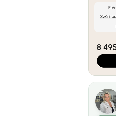
Elé
Szállítá
8 495
Egységár: