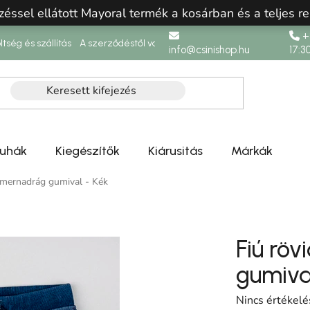
zéssel ellátott Mayoral termék a kosárban és a teljes re
+3
ltség és szállítás
A szerződéstől való elállás
info@csinishop.hu
17:3
ruhák
Kiegészítők
Kiárusitás
Márkák
armernadrág gumival - Kék
Fiú rö
gumiva
A termék átlag
Nincs értékelé