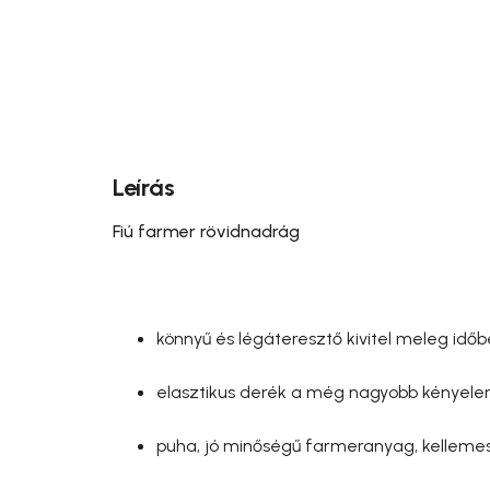
Leírás
Fiú farmer rövidnadrág
könnyű és légáteresztő kivitel meleg idő
elasztikus derék a még nagyobb kényele
puha, jó minőségű farmeranyag, kellemes