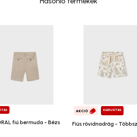
Hasonló termékek
ÍTÁS
KIÁRUSÍTÁS
AKCIÓ
AL fiú bermuda - Bézs
Fiús rövidnadrág - Többs