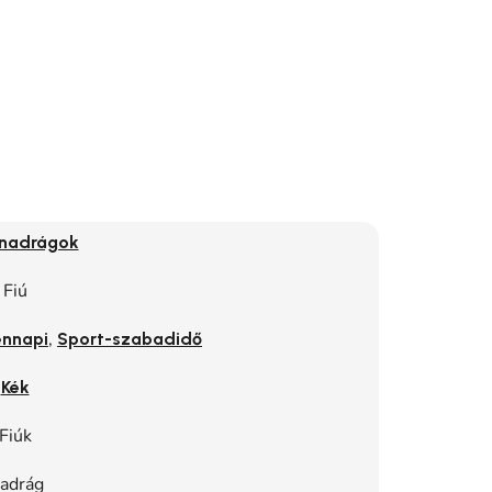
dnadrágok
Fiú
,
nnapi
Sport-szabadidő
Kék
Fiúk
adrág