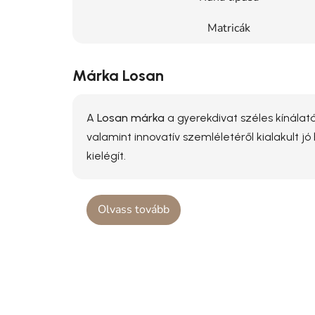
Matricák
Márka Losan
A
Losan márka
a gyerekdivat széles kínálatá
valamint innovatív szemléletéről kialakult j
kielégít.
Olvass tovább