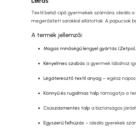
Leírás
Textil belső cipő gyermekek számára, ideális a
megerősített sarokkal ellátottak. A papucsok bő
A termék jellemzői:
Magas minőségű lengyel gyártás (Zetpol,
Kényelmes szabás
a gyermek lábához ig
Légáteresztő textil anyag
– egész napos 
Könnyű és rugalmas talp
támogatja a te
Csúszásmentes talp
a biztonságos járás
Egyszerű felhúzás
– ideális gyerekek sz