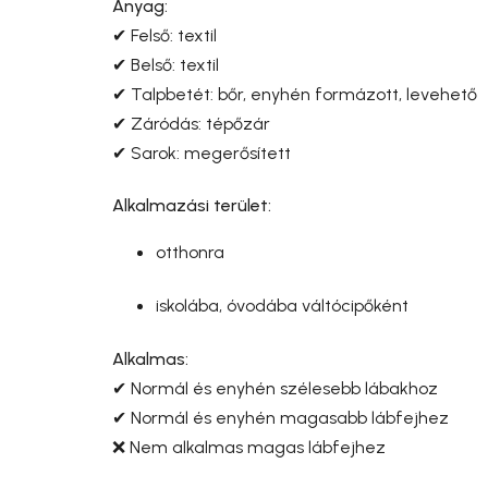
Anyag:
✔ Felső: textil
✔ Belső: textil
✔ Talpbetét: bőr, enyhén formázott, levehető
✔ Záródás: tépőzár
✔ Sarok: megerősített
Alkalmazási terület:
otthonra
iskolába, óvodába váltócipőként
Alkalmas:
✔ Normál és enyhén szélesebb lábakhoz
✔ Normál és enyhén magasabb lábfejhez
❌ Nem alkalmas magas lábfejhez