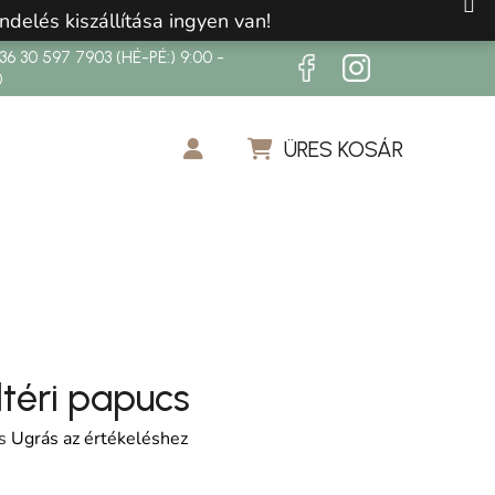
ndelés kiszállítása ingyen van!
6 30 597 7903 (HÉ-PÉ:) 9:00 -
0
ÜRES KOSÁR
KOSÁR
ltéri papucs
os értékelése 5-ből 0,0 csillag.
s
Ugrás az értékeléshez