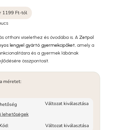
ár 1199 Ft-tól
pucs
tás otthoni viselethez és óvodába is. A
Zetpol
os lengyel gyártó gyermekcipőket
, amely a
unkcionalitásra és a gyermek lábának
jlődésére összpontosít.
 a méretet:
Változat kiválasztása
rhetőség
si lehetőségek
Kód:
Változat kiválasztása