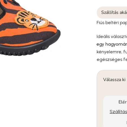
Szállítás ak
Fiús beltéri pa
Ideális válasz
egy hagyomány
kényelemre, f
egészséges fe
Válassza ki
Elé
Szállítá