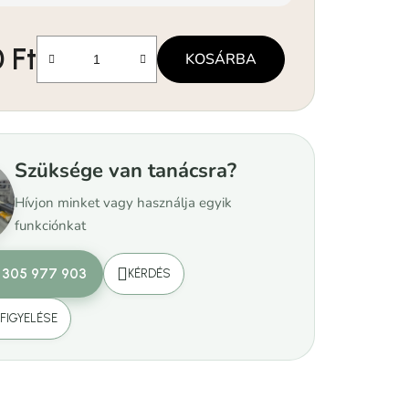
 Ft
KOSÁRBA
Szüksége van tanácsra?
Hívjon minket vagy használja egyik
funkciónkat
 305 977 903
KÉRDÉS
FIGYELÉSE