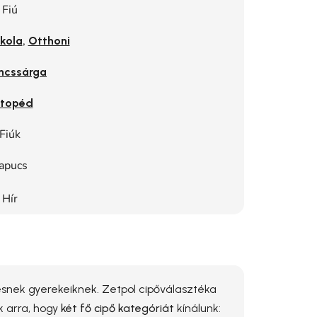
Fiú
,
kola
Otthoni
ncssárga
topéd
Fiúk
apucs
Hír
snek gyerekeiknek. Zetpol cipőválasztéka
k arra, hogy
két fő cipő kategóriát
kínálunk: