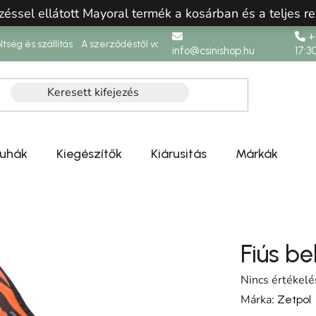
zéssel ellátott Mayoral termék a kosárban és a teljes re
+3
ltség és szállítás
A szerződéstől való elállás
info@csinishop.hu
17:3
ruhák
Kiegészítők
Kiárusitás
Márkák
Fiús be
A termék átlag
Nincs értékelé
Márka:
Zetpol