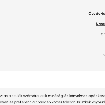
Óvoda-is
Nara
Or
p
ztás a szülők számára, akik
minőségi és kényelmes cipőt
kere
ényeit és preferenciáit minden korosztályban. Büszkék vagyun