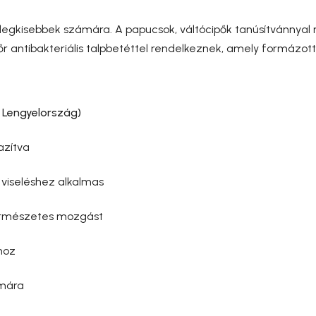
 legkisebbek számára. A papucsok, váltócipők tanúsítvánnyal
r antibakteriális talpbetéttel rendelkeznek, amely formázott 
 Lengyelország)
azítva
viseléshez alkalmas
rmészetes mozgást
hoz
ámára