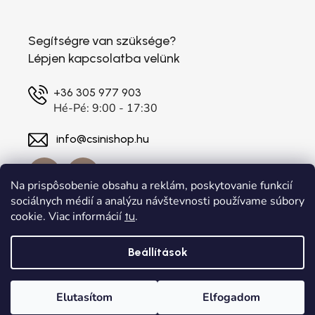
Segítségre van szüksége?
Lépjen kapcsolatba velünk
+36 305 977 903
Hé-Pé: 9:00 - 17:30
info@csinishop.hu
Na prispôsobenie obsahu a reklám, poskytovanie funkcií
sociálnych médií a analýzu návštevnosti používame súbory
cookie. Viac informácií
.
tu
Beállítások
Shoptet készítette
a
Adatelier
Elutasítom
Elfogadom
Copyright 2026
. Minden jog fenntartva.
csinishop.hu