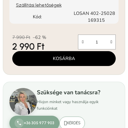
Szállítási lehetőségek
LOSAN 402-25028
Kód:
169315
7 990 Ft
–62 %
2 990 Ft
Egységár:
KOSÁRBA
Szüksége van tanácsra?
Hívjon minket vagy használja egyik
funkciónkat
+36 305 977 903
KÉRDÉS