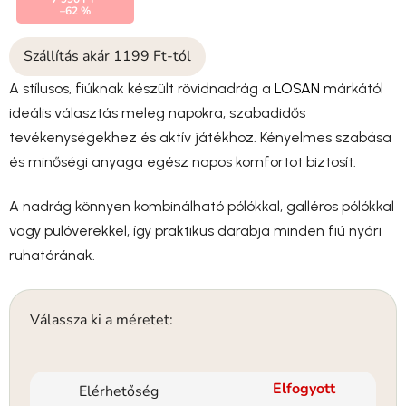
–62 %
Szállítás akár 1199 Ft-tól
A stílusos, fiúknak készült rövidnadrág a
LOSAN
márkától
ideális választás meleg napokra, szabadidős
tevékenységekhez és aktív játékhoz. Kényelmes szabása
és minőségi anyaga egész napos komfortot biztosít.
A nadrág könnyen kombinálható pólókkal, galléros pólókkal
vagy pulóverekkel, így praktikus darabja minden fiú nyári
ruhatárának.
Válassza ki a méretet:
Elfogyott
Elérhetőség