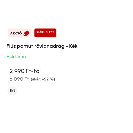
KIÁRUSÍTÁS
AKCIÓ
Fiús pamut rövidnadrág - Kék
Raktáron
2 990 Ft-tól
6 090 Ft
(akár: –52 %)
110