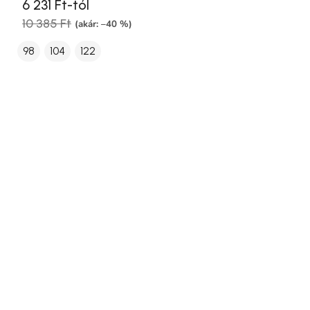
6 231 Ft-tól
10 385 Ft
(akár: –40 %)
98
104
122