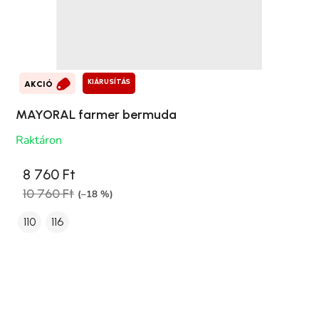
KIÁRUSÍTÁS
AKCIÓ
MAYORAL farmer bermuda
Raktáron
8 760 Ft
10 760 Ft
(–18 %)
110
116