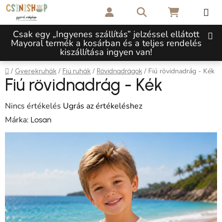
Ugrás a fő tartalomhoz
Keresés
KOSÁR
Csak egy „Ingyenes szállítás” jelzéssel ellátott
Mayoral termék a kosárban és a teljes rendelés
kiszállítása ingyen van!
Kezdőlap
/
/
/
/
Fiú rövidnadrág - Kék
Gyerekruhák
Fiú ruhák
Rövidnadrágok
Fiú rövidnadrág - Kék
A termék átlagos értékelése 5-ből 0,0 csillag.
Nincs értékelés
Ugrás az értékeléshez
Márka:
Losan