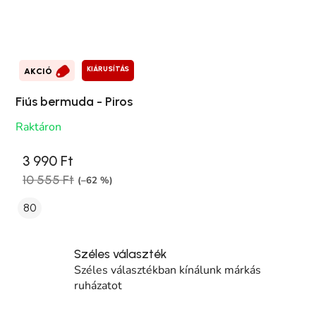
KIÁRUSÍTÁS
AKCIÓ
Fiús bermuda - Piros
Raktáron
3 990 Ft
10 555 Ft
(–62 %)
80
Széles választék
Széles választékban kínálunk márkás
ruházatot