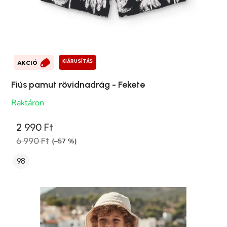
KIÁRUSÍTÁS
AKCIÓ
Fiús pamut rövidnadrág - Fekete
Raktáron
2 990 Ft
6 990 Ft
(–57 %)
98