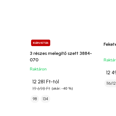
KIÁRUSÍTÁS
Feket
3 részes melegítő szett 3884-
070
Raktá
Raktáron
12 4
12 281 Ft-tól
116/1
19 698 Ft
(akár: –40 %)
98
134