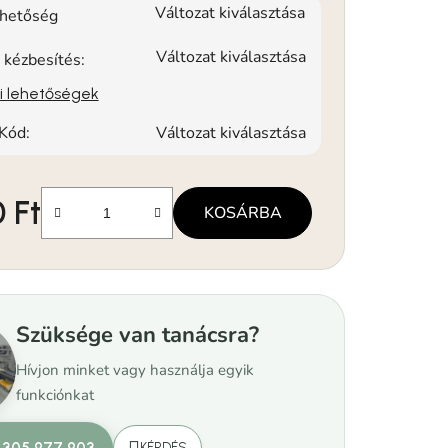
Változat kiválasztása
rhetőség
Változat kiválasztása
 kézbesítés:
si lehetőségek
Kód:
Változat kiválasztása
 Ft
KOSÁRBA
Szüksége van tanácsra?
Hívjon minket vagy használja egyik
funkciónkat
 305 977 903
KÉRDÉS