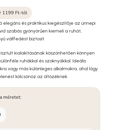
ár 1199 Ft-tól
ró elegáns és praktikus kiegészítője az ünnepi
vid szabás gyönyörűen kiemeli a ruhát,
ű vállfedést biztosít.
tisztult kialakításának köszönhetően könnyen
ülönféle ruhákkal és szoknyákkal. Ideális
ikra vagy más különleges alkalmakra, ahol lágy
lenést kölcsönöz az öltözéknek.
 a méretet:
0