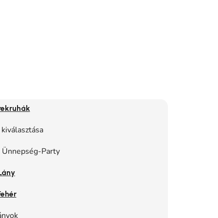
rekruhák
 kiválasztása
, Ünnepség-Party
Lány
Fehér
ányok