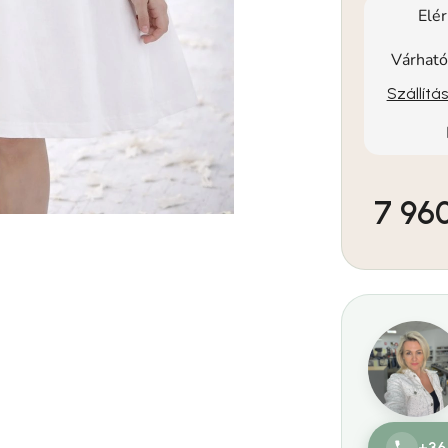
Elé
Várható
Szállítá
7 960
Egységár:
+36