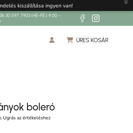
ndelés kiszállítása ingyen van!
6 30 597 7903 (HÉ-PÉ:) 9:00 -
0
ÜRES KOSÁR
KOSÁR
lányok boleró
os értékelése 5-ből 0,0 csillag.
s
Ugrás az értékeléshez