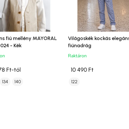
ns fiú mellény MAYORAL
Világoskék kockás elegán
024 - Kék
fiúnadrág
ron
Raktáron
78 Ft-tól
10 490 Ft
134
140
122