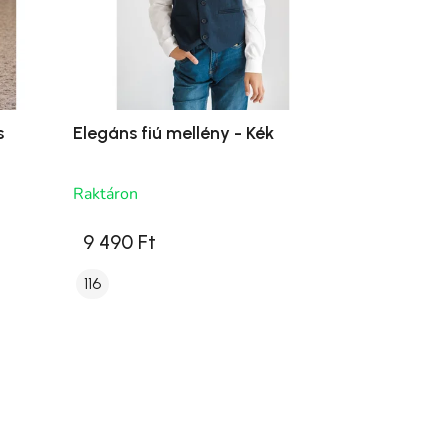
s
Elegáns fiú mellény - Kék
Raktáron
9 490 Ft
116