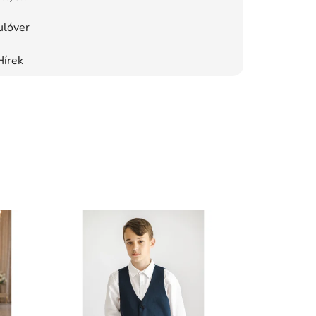
ulóver
Hírek