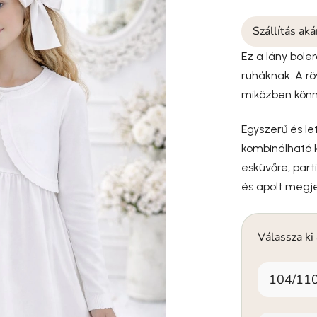
Szállítás ak
Ez a lány bole
ruháknak. A rö
miközben könny
Egyszerű és le
kombinálható k
esküvőre, part
és ápolt megje
Válassza ki
104/11