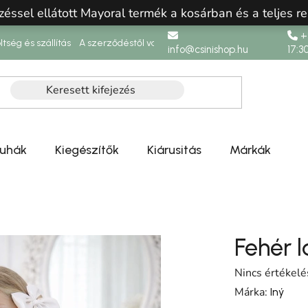
zéssel ellátott Mayoral termék a kosárban és a teljes re
+3
ltség és szállítás
A szerződéstől való elállás
info@csinishop.hu
17:3
ruhák
Kiegészítők
Kiárusitás
Márkák
Fehér 
A termék átlag
Nincs értékelé
Márka:
Iný