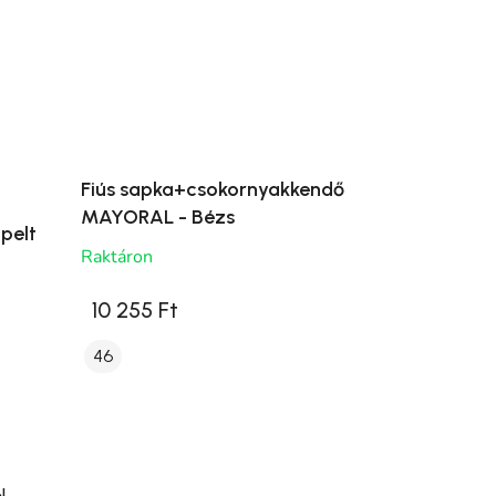
Fiús sapka+csokornyakkendő
MAYORAL - Bézs
pelt
Raktáron
10 255 Ft
46
l