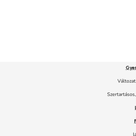
Gye
Változat
Szertartásos
l