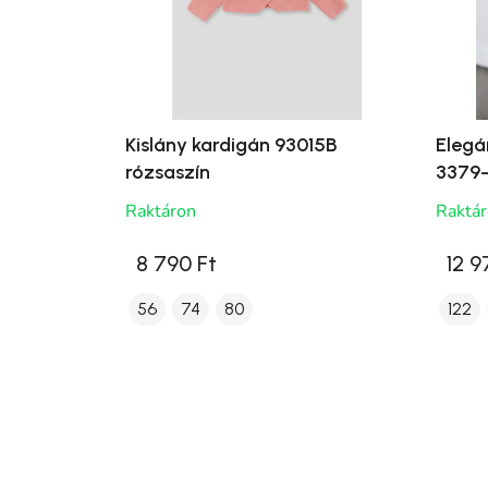
Kislány kardigán 93015B
Elegá
rózsaszín
3379-
Raktáron
Raktá
8 790 Ft
12 9
56
74
80
122