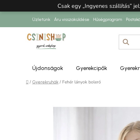
Ugrás a fő tartalomhoz
Csak egy „Ingyenes szállítás” jel
Üzletünk
Áru visszaküldése
Hűségprogram
Postakö
Újdonságok
Gyerekcipők
Gyerek
Kezdőlap
/
/
Fehér lányok boleró
Gyerekruhák