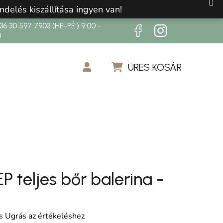
ndelés kiszállítása ingyen van!
6 30 597 7903 (HÉ-PÉ:) 9:00 -
0
ÜRES KOSÁR
KOSÁR
P teljes bőr balerina -
os értékelése 5-ből 0,0 csillag.
s
Ugrás az értékeléshez