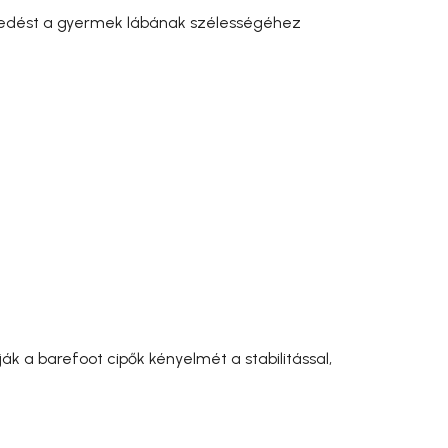
eszkedést a gyermek lábának szélességéhez
ják a barefoot cipők kényelmét a stabilitással,