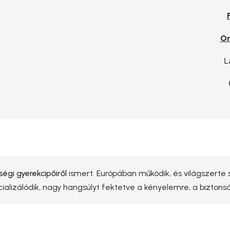
Or
L
égi gyerekcipőiről
ismert. Európában működik, és világszerte s
cializálódik, nagy hangsúlyt fektetve a kényelemre, a bizton