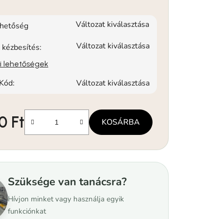
Változat kiválasztása
rhetőség
Változat kiválasztása
 kézbesítés:
si lehetőségek
Kód:
Változat kiválasztása
0 Ft
KOSÁRBA
Szüksége van tanácsra?
Hívjon minket vagy használja egyik
funkciónkat