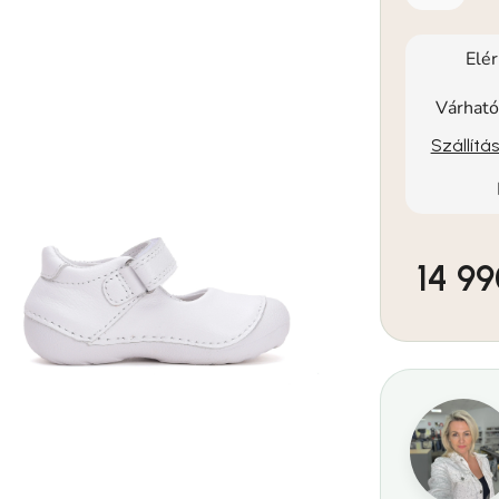
Elé
Várható
Szállítá
14 99
Egységár: