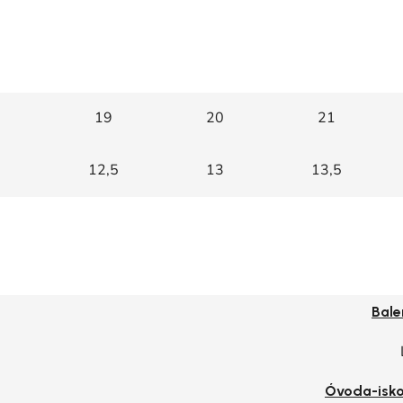
19
20
21
12,5
13
13,5
Bale
Óvoda-isko