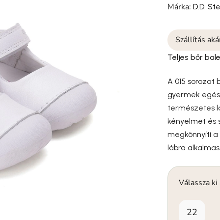
Márka:
D.D. St
Szállítás ak
Teljes bőr bal
A 015 sorozat 
gyermek egész
természetes lá
kényelmet és s
megkönnyíti a 
lábra alkalmas
Válassza ki
22