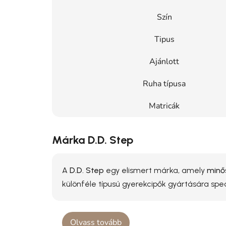
Szín
Tipus
Ajánlott
Ruha típusa
Matricák
Márka D.D. Step
A
D.D. Step
egy elismert márka, amely
minős
különféle típusú gyerekcipők gyártására spe
Olvass tovább