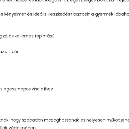
es kényelmet és ideális illeszkedést biztosít a gyermek lábáh
legző és kellemes tapintású
ázott bőr
ális egész napos viselethez
jjaknak, hogy szabadon mozoghassanak és helyesen működjen
ujjak védelmében