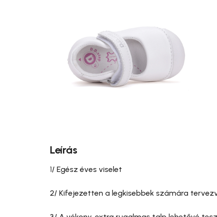
Leírás
1
/ Egész éves viselet
2/ Kifejezetten a legkisebbek számára tervezve
3/ A vékony, extra rugalmas talp lehetővé te