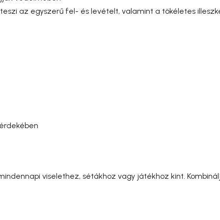
teszi az egyszerű fel- és levételt, valamint a tökéletes ill
 érdekében
s mindennapi viselethez, sétákhoz vagy játékhoz kint. Kombinál