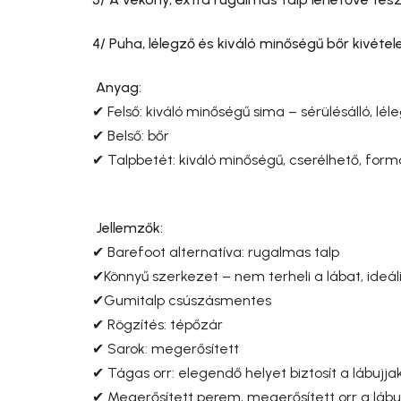
4/ Puha, lélegző és kiváló minőségű bőr kivétel
Anyag:
✔ Felső: kiváló minőségű sima – sérülésálló, lé
✔ Belső: bőr
✔ Talpbetét: kiváló minőségű, cserélhető, form
Jellemzők:
✔ Barefoot alternatíva: rugalmas talp
✔
Könnyű szerkezet – nem terheli a lábat, ide
✔Gumitalp csúszásmentes
✔ Rögzítés: tépőzár
✔ Sarok: megerősített
✔ Tágas orr: elegendő helyet biztosít a lábu
✔ Megerősített perem, megerősített orr a láb