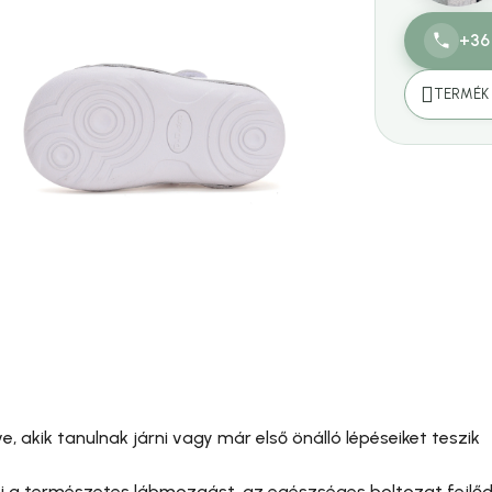
+36
TERMÉK 
, akik tanulnak járni vagy már első önálló lépéseiket teszik
szi a természetes lábmozgást, az egészséges boltozat fejlő