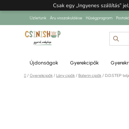
Ugrás a fő tartalomhoz
Csak egy „Ingyenes szállítás” jel
Üzletünk
Áru visszaküldése
Hűségprogram
Postakö
Újdonságok
Gyerekcipők
Gyerek
Kezdőlap
/
/
/
/
D.D.STEP telj
Gyerekcipők
Lány cipők
Balerin cipők