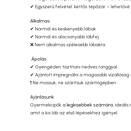
✔ Egyszerű felvétel:
kettős tépőzár – lehetővé 
Alkalmas:
✔ Normál és keskenyebb lábak
✔ Normál és alacsonyabb lábfej
❌ Nem alkalmas szélesebb lábakra
Ápolás:
✔ Gyengéden tisztítani nedves ronggyal
✔ Ajánlott impregnálni a magasabb vízállóság
❗ Ne mossuk, ne szárítsuk szárítógépben
Ajánlásunk:
Gyermekcipők
a legkisebbek számára
, ideáli
amit a kis láb az első lépésekhez igényel.