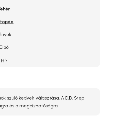
Fehér
topéd
ányok
Cipö
Hír
ok szülő kedvelt választása. A D.D. Step
ságra és a megbízhatóságra.