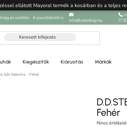
zéssel ellátott Mayoral termék a kosárban és a teljes re
+3
ltség és szállítás
A szerződéstől való elállás
info@csinishop.hu
17:3
ruhák
Kiegészítők
Kiárusitás
Márkák
es bőr balerina - Fehér
D.D.STE
Fehér
A termék átlag
Nincs értékelé