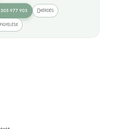
 305 977 903
KÉRDÉS
FIGYELÉSE
dését