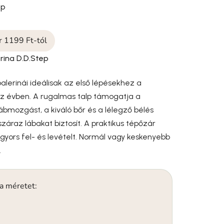
ep
ár 1199 Ft-tól
erina D.D.Step
balerinái ideálisak az első lépésekhez a
 évben. A rugalmas talp támogatja a
bmozgást, a kiváló bőr és a lélegző bélés
záraz lábakat biztosít. A praktikus tépőzár
gyors fel- és levételt. Normál vagy keskenyebb
.
 a méretet: