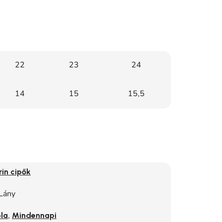
22
23
24
14
15
15,5
rin cipők
Lány
,
la
Mindennapi