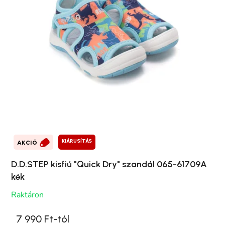
KIÁRUSÍTÁS
AKCIÓ
D.D.STEP kisfiú "Quick Dry" szandál 065-61709A
kék
Raktáron
7 990 Ft-tól