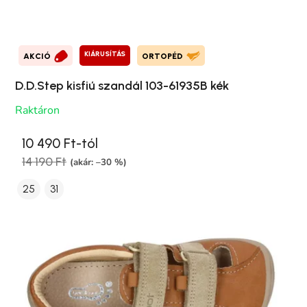
KIÁRUSÍTÁS
AKCIÓ
ORTOPÉD
D.D.Step kisfiú szandál 103-61935B kék
Raktáron
10 490 Ft-tól
14 190 Ft
(akár: –30 %)
25
31