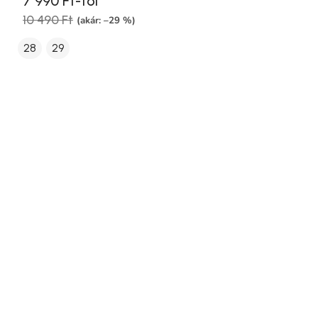
7 990 Ft-tól
10 490 Ft
(akár: –29 %)
28
29