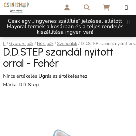
Ugrás a fő tartalomhoz
Keresés
KOSÁR
Csak egy „Ingyenes szállítás” jelzéssel ellátott
Mayoral termék a kosárban és a teljes rendelés
kiszállítása ingyen van!
Kezdőlap
/
/
/
/
D.D.STEP szandál nyitott orra
Gyerekcipők
Fiú cipők
Szandálok
D.D.STEP szandál nyitott
orral - Fehér
A termék átlagos értékelése 5-ből 0,0 csillag.
Nincs értékelés
Ugrás az értékeléshez
Márka:
D.D. Step