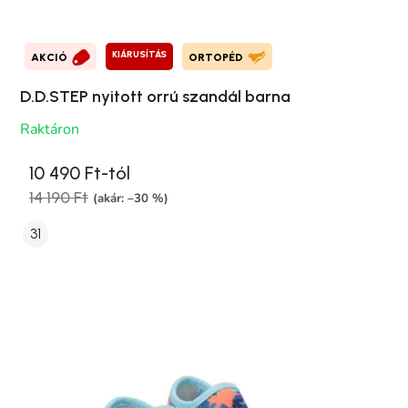
KIÁRUSÍTÁS
AKCIÓ
ORTOPÉD
D.D.STEP nyitott orrú szandál barna
Raktáron
10 490 Ft-tól
14 190 Ft
(akár: –30 %)
31