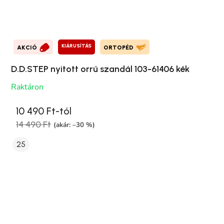
KIÁRUSÍTÁS
AKCIÓ
ORTOPÉD
D.D.STEP nyitott orrú szandál 103-61406 kék
Raktáron
10 490 Ft-tól
14 490 Ft
(akár: –30 %)
25