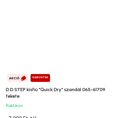
KIÁRUSÍTÁS
AKCIÓ
D.D.STEP kisfiú "Quick Dry" szandál 065-61709
fekete
Raktáron