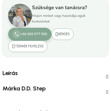
Szüksége van tanácsra?
Hívjon minket vagy használja egyik
funkciónkat
+36 305 977 903
KÉRDÉS
TERMÉK FIGYELÉSE
Leírás
Márka
D.D. Step