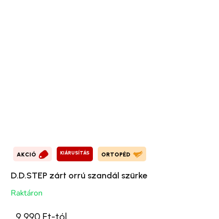
KIÁRUSÍTÁS
AKCIÓ
ORTOPÉD
D.D.STEP zárt orrú szandál szürke
Raktáron
9 990 Ft-tól