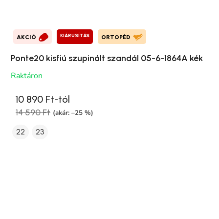
KIÁRUSÍTÁS
AKCIÓ
ORTOPÉD
Ponte20 kisfiú szupinált szandál 05-6-1864A kék
Raktáron
10 890 Ft-tól
14 590 Ft
(akár: –25 %)
22
23