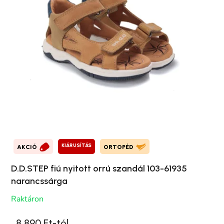
KIÁRUSÍTÁS
AKCIÓ
ORTOPÉD
D.D.STEP fiú nyitott orrú szandál 103-61935
narancssárga
Raktáron
8 890 Ft-tól