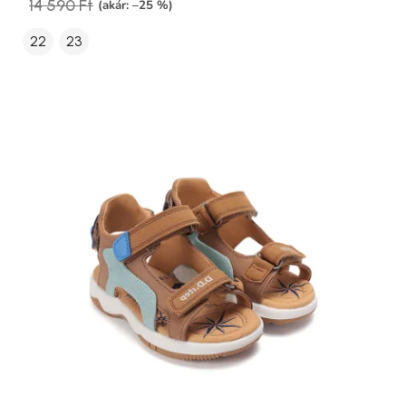
14 590 Ft
(akár: –25 %)
22
23