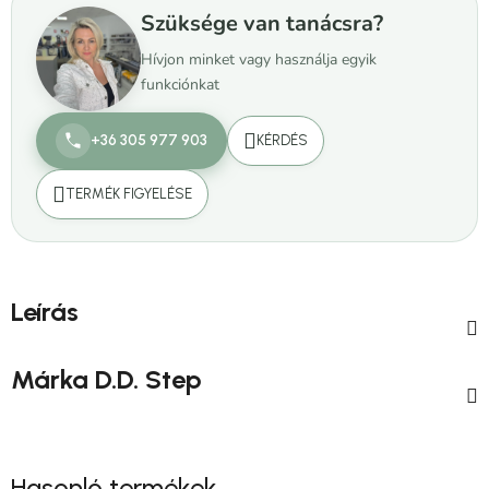
Szüksége van tanácsra?
Hívjon minket vagy használja egyik
funkciónkat
+36 305 977 903
KÉRDÉS
TERMÉK FIGYELÉSE
Leírás
Márka
D.D. Step
Hasonló termékek