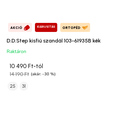
KIÁRUSÍTÁS
AKCIÓ
ORTOPÉD
D.D.Step kisfiú szandál 103-61935B kék
Raktáron
10 490 Ft-tól
14 190 Ft
(akár: –30 %)
25
31