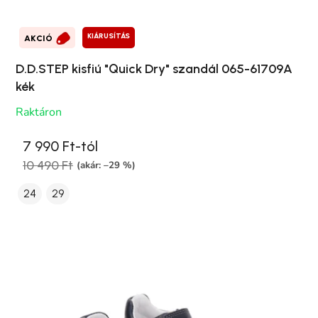
KIÁRUSÍTÁS
AKCIÓ
D.D.STEP kisfiú "Quick Dry" szandál 065-61709A
kék
Raktáron
7 990 Ft-tól
10 490 Ft
(akár: –29 %)
24
29