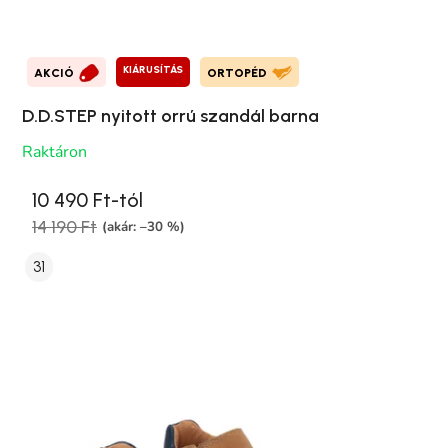
KIÁRUSÍTÁS
AKCIÓ
ORTOPÉD
D.D.STEP nyitott orrú szandál barna
Raktáron
10 490 Ft-tól
14 190 Ft
(akár: –30 %)
31