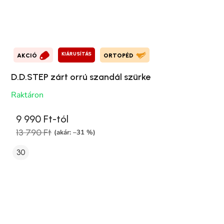
KIÁRUSÍTÁS
AKCIÓ
ORTOPÉD
D.D.STEP zárt orrú szandál szürke
Raktáron
9 990 Ft-tól
13 790 Ft
(akár: –31 %)
30