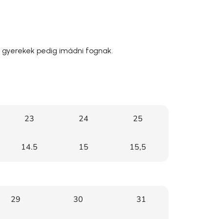
a gyerekek pedig imádni fognak.
23
24
25
14.5
15
15,5
29
30
31