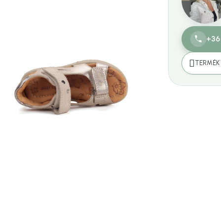
+36
TERMÉK 