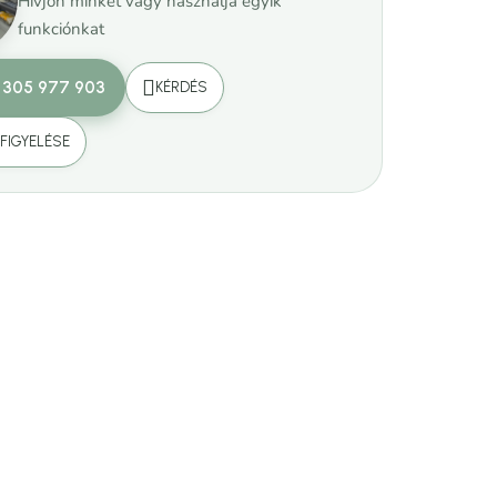
Hívjon minket vagy használja egyik
funkciónkat
 305 977 903
KÉRDÉS
FIGYELÉSE