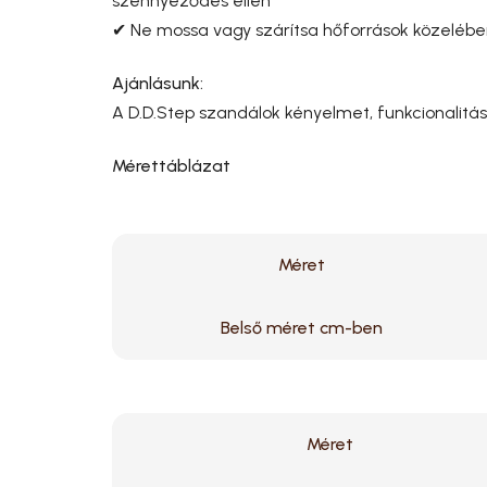
szennyeződés ellen
✔ Ne mossa vagy szárítsa hőforrások közeléb
Ajánlásunk:
A D.D.Step szandálok kényelmet, funkcionalitás
Mérettáblázat
Méret
Belső méret cm-ben
Méret