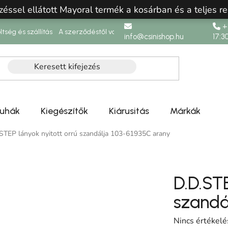
zéssel ellátott Mayoral termék a kosárban és a teljes re
+3
ltség és szállítás
A szerződéstől való elállás
info@csinishop.hu
17:3
ruhák
Kiegészítők
Kiárusitás
Márkák
.STEP lányok nyitott orrú szandálja 103-61935C arany
D.D.STE
szandá
A termék átlag
Nincs értékelé