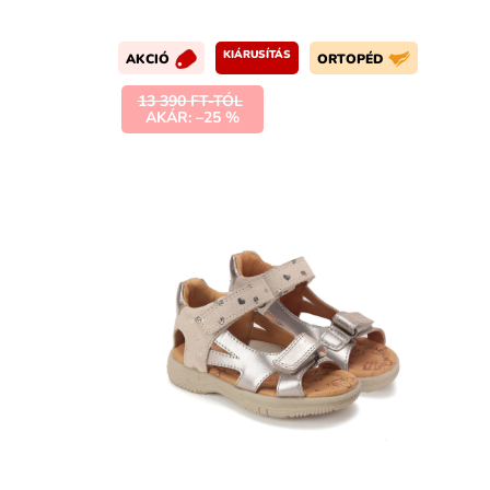
KIÁRUSÍTÁS
AKCIÓ
ORTOPÉD
13 390 FT-TÓL
AKÁR: –25 %