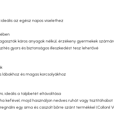
 ideális az egész napos viselethez
kében
ragasztók káros anyagok nélkül, érzékeny gyermekek számára
zítés gyors és biztonságos illeszkedést tesz lehetővé
ak
s lábakhoz és magas korcsolyákhoz
, ideális a talpbetét eltávolítása
a kefével, majd használjon nedves ruhát vagy tisztítóhabot
pregnálni egy sima és csiszolt bőrre szánt termékkel (Collonil