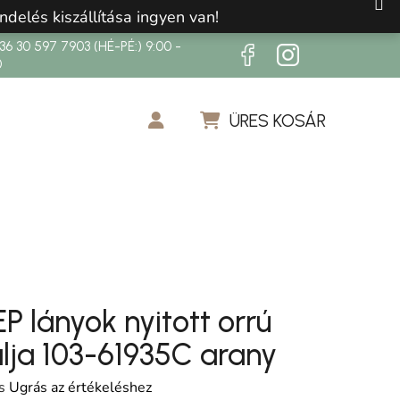
ndelés kiszállítása ingyen van!
6 30 597 7903 (HÉ-PÉ:) 9:00 -
0
ÜRES KOSÁR
KOSÁR
P lányok nyitott orrú
lja 103-61935C arany
os értékelése 5-ből 0,0 csillag.
s
Ugrás az értékeléshez