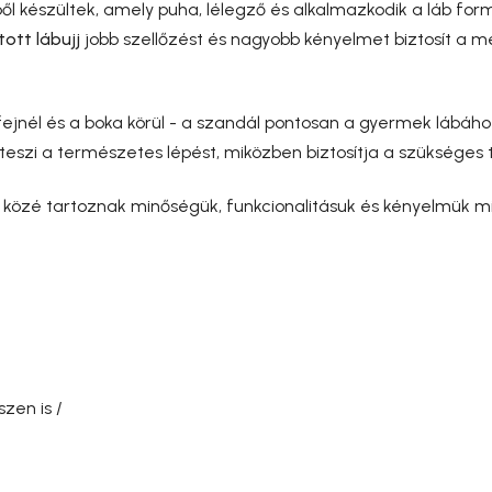
l készültek, amely puha, lélegző és alkalmazkodik a láb for
tott lábujj
jobb szellőzést és nagyobb kényelmet biztosít a 
ejnél és a boka körül - a szandál pontosan a gyermek lábához
eszi a természetes lépést, miközben biztosítja a szükséges t
közé tartoznak minőségük, funkcionalitásuk és kényelmük mia
szen is /