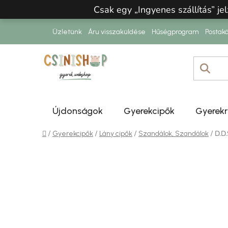
Ugrás a fő tartalomhoz
Csak egy „Ingyenes szállítás” jel
Üzletünk
Áru visszaküldése
Hűségprogram
Postakö
Újdonságok
Gyerekcipők
Gyerek
Kezdőlap
/
/
/
/
D.D
Gyerekcipők
Lány cipők
Szandálok, Szandálok