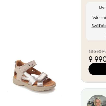
Elé
Várható
Szállítá
13 390 Ft
9 990
Egységár: