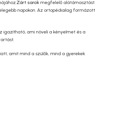
májához.
Zárt sarok
megfelelő alátámasztást
melegebb napokon. Az ortopédiailag formázott
 igazítható, ami növeli a kényelmet és a
artást.
tt, amit mind a szülők, mind a gyerekek