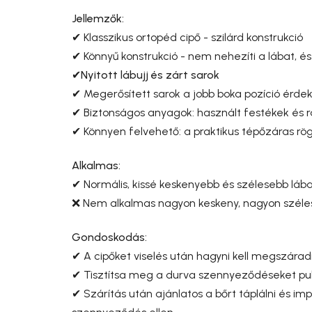
Jellemzők:
✔ Klasszikus ortopéd cipő - szilárd konstrukció
✔ Könnyű konstrukció - nem nehezíti a lábat, és
✔
Nyitott lábujj és zárt sarok
✔ Megerősített sarok a jobb boka pozíció érde
✔ Biztonságos anyagok: használt festékek és 
✔ Könnyen felvehető: a praktikus tépőzáras rög
Alkalmas:
✔ Normális, kissé keskenyebb és szélesebb láb
❌ Nem alkalmas nagyon keskeny, nagyon széle
Gondoskodás:
✔ A cipőket viselés után hagyni kell megszáradni
✔ Tisztítsa meg a durva szennyeződéseket puh
✔ Szárítás után ajánlatos a bőrt táplálni és im