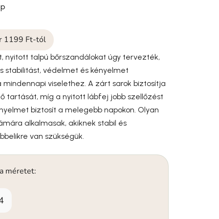
ep
ár 1199 Ft-tól
t, nyitott talpú bőrszandálokat úgy tervezték,
 stabilitást, védelmet és kényelmet
a mindennapi viselethez. A zárt sarok biztosítja
 tartását, míg a nyitott lábfej jobb szellőzést
nyelmet biztosít a melegebb napokon. Olyan
mára alkalmasak, akiknek stabil és
bbelikre van szükségük.
 a méretet:
4