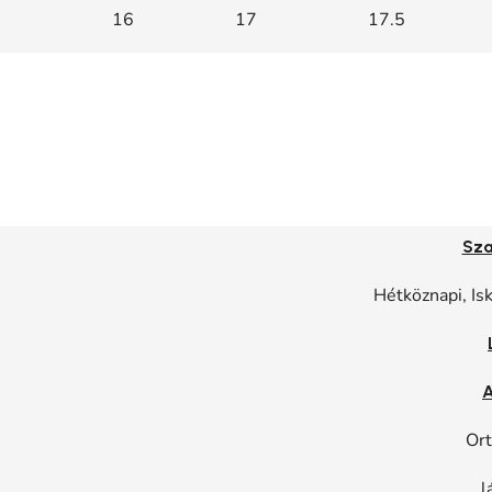
16
17
17.5
Sza
Hétköznapi, Is
A
Ort
l