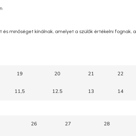
en
t és minőséget kínálnak, amelyet a szülők értékelni fognak, 
19
20
21
22
11,5
12.5
13
14
26
27
28