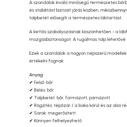
A szandálok kiváló minőségű természetes bőrbő
és stabilitást biztosít járás közben, miközben
nyi
talpbetét elősegíti a természetes lábtartást.
A kettős szabályozásnak köszönhetően - a lábf
mozgásbiztonságot. A rugalmas talp lehetővé t
Ezek a szandálok a nagyon népszerű modellek 
értékelni fognak.
Anyag:
✔ Felső: bőr
✔ Bélés: bőr
✔ Talpbetét: bőr, formázott, párnázott
✔ Rögzítés: tépőzár / a boka körül és az alsó ré
✔ Sarok: megerősített
✔ Könnyen felhelyezhető