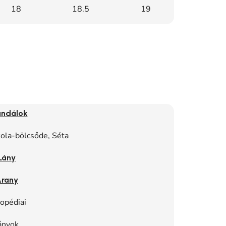
18
18.5
19
ndálok
kola-bölcsőde, Séta
Lány
rany
opédiai
ányok