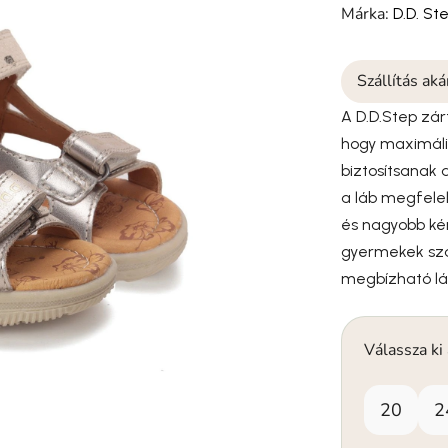
Márka:
D.D. St
Szállítás ak
A D.D.Step zár
hogy maximális
biztosítsanak 
a láb megfelelő
és nagyobb ké
gyermekek szá
megbízható lá
Válassza ki
20
2