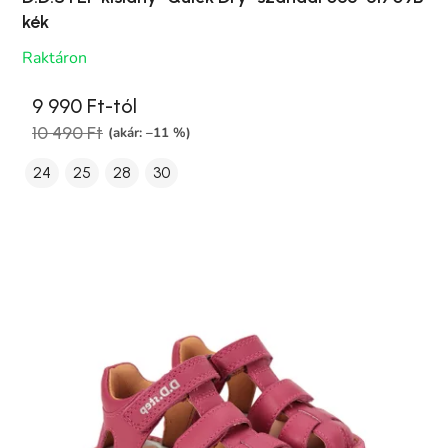
kék
Raktáron
9 990 Ft-tól
10 490 Ft
(akár: –11 %)
24
25
28
30