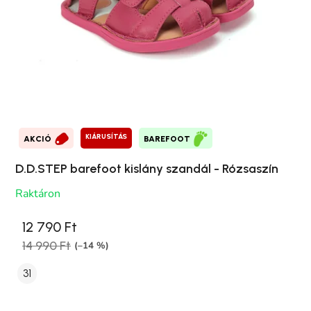
KIÁRUSÍTÁS
AKCIÓ
BAREFOOT
D.D.STEP barefoot kislány szandál - Rózsaszín
Raktáron
12 790 Ft
14 990 Ft
(–14 %)
31