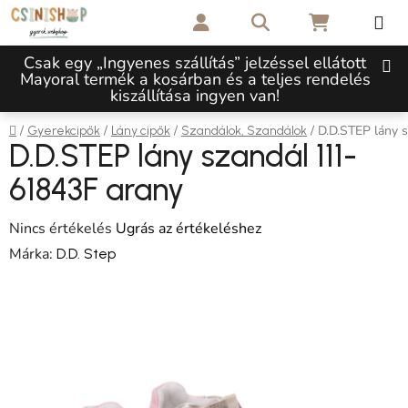
Ugrás a fő tartalomhoz
Keresés
KOSÁR
Csak egy „Ingyenes szállítás” jelzéssel ellátott
Mayoral termék a kosárban és a teljes rendelés
kiszállítása ingyen van!
Kezdőlap
/
/
/
/
D.D.STEP lány 
Gyerekcipők
Lány cipők
Szandálok, Szandálok
D.D.STEP lány szandál 111-
61843F arany
A termék átlagos értékelése 5-ből 0,0 csillag.
Nincs értékelés
Ugrás az értékeléshez
Márka:
D.D. Step