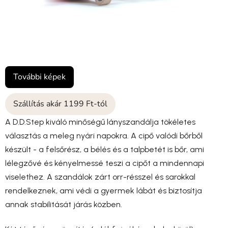
További képek
Szállítás akár 1199 Ft-tól
A D.D.Step kiváló minőségű lányszandálja tökéletes
választás a meleg nyári napokra. A cipő valódi bőrből
készült - a felsőrész, a bélés és a talpbetét is bőr, ami
lélegzővé és kényelmessé teszi a cipőt a mindennapi
viselethez. A szandálok zárt orr-résszel és sarokkal
rendelkeznek, ami védi a gyermek lábát és biztosítja
annak stabilitását járás közben.