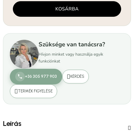
Egységár:
KOSÁRBA
Szüksége van tanácsra?
Hívjon minket vagy használja egyik
funkciónkat
+36 305 977 903
KÉRDÉS
TERMÉK FIGYELÉSE
Leírás