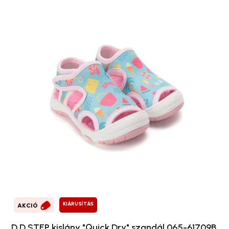
KIÁRUSÍTÁS
AKCIÓ
D.D.STEP kislány "Quick Dry" szandál 065-61709B