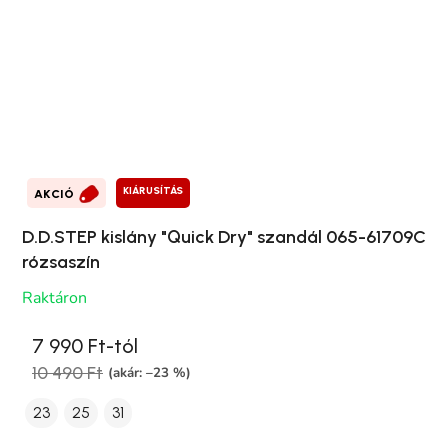
KIÁRUSÍTÁS
AKCIÓ
D.D.STEP kislány "Quick Dry" szandál 065-61709C
rózsaszín
Raktáron
7 990 Ft-tól
10 490 Ft
(akár: –23 %)
23
25
31