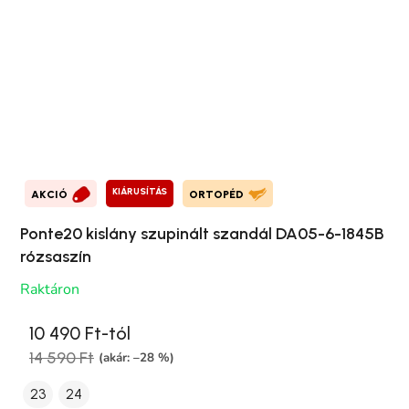
KIÁRUSÍTÁS
AKCIÓ
ORTOPÉD
Ponte20 kislány szupinált szandál DA05-6-1845B
rózsaszín
Raktáron
10 490 Ft-tól
14 590 Ft
(akár: –28 %)
23
24