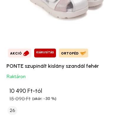
KIÁRUSÍTÁS
AKCIÓ
ORTOPÉD
PONTE szupinált kislány szandál fehér
Raktáron
10 490 Ft-tól
15 090 Ft
(akár: –30 %)
26