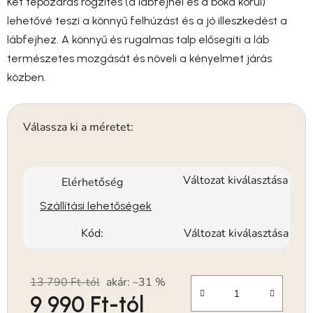
Két tépőzáras rögzítés (a lábfejnél és a boka körül)
lehetővé teszi a könnyű felhúzást és a jó illeszkedést a
lábfejhez. A könnyű és rugalmas talp elősegíti a láb
természetes mozgását és növeli a kényelmet járás
közben.
Válassza ki a méretet:
Változat kiválasztása
Elérhetőség
Szállítási lehetőségek
Kód:
Változat kiválasztása
13 790 Ft-tól
akár: –31 %
9 990 Ft
-tól