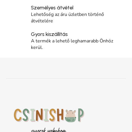
Személyes átvétel
Lehetőség az áru üzletben történő
átvételére
Gyors kiszállítás
A termék a lehető leghamarabb Önhöz
kerül.
Lábléc