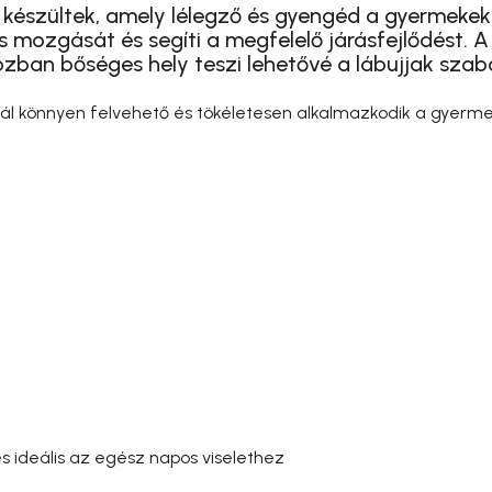
készültek, amely lélegző és gyengéd a gyermekek
s mozgását és segíti a megfelelő járásfejlődést. A
bozban bőséges hely teszi lehetővé a lábujjak sz
l könnyen felvehető és tökéletesen alkalmazkodik a gyermek
 és ideális az egész napos viselethez