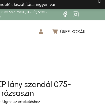
ndelés kiszállítása ingyen van!
6 30 597 7903 (HÉ-PÉ:) 9:00 -
0
ÜRES KOSÁR
KOSÁR
EP lány szandál 075-
 rózsaszín
os értékelése 5-ből 0,0 csillag.
s
Ugrás az értékeléshez