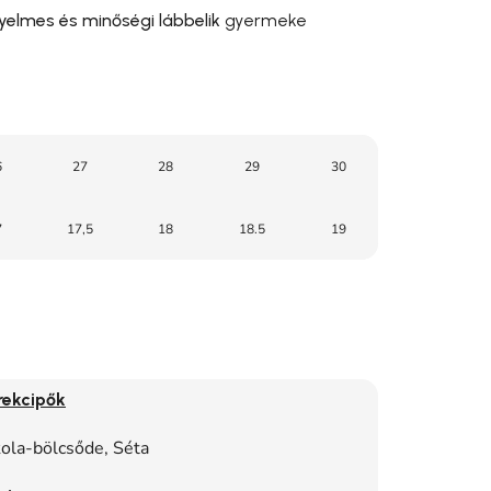
yelmes és minőségi lábbelik
gyermeke
6
27
28
29
30
7
17,5
18
18.5
19
rekcipők
kola-bölcsőde, Séta