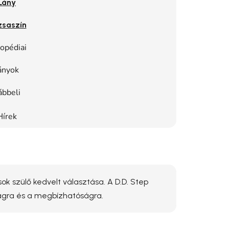
Lány
zsaszín
opédiai
ányok
ábbeli
Hírek
ok szülő kedvelt választása. A D.D. Step
ságra és a megbízhatóságra.