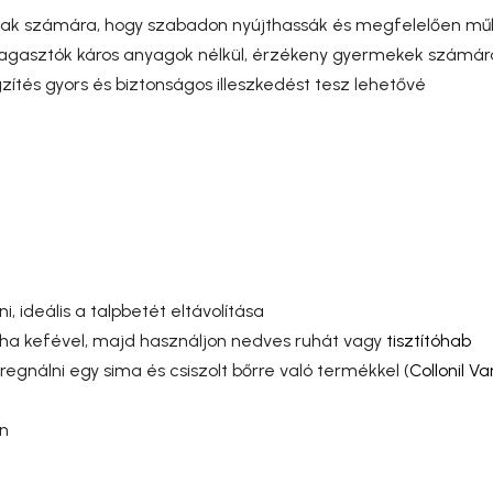
 ujjak számára, hogy szabadon nyújthassák és megfelelően m
ragasztók káros anyagok nélkül, érzékeny gyermekek számára
zítés gyors és biztonságos illeszkedést tesz lehetővé
, ideális a talpbetét eltávolítása
ha kefével, majd használjon nedves ruhát vagy
tisztítóhab
regnálni egy sima és csiszolt bőrre való termékkel (
Collonil Va
en