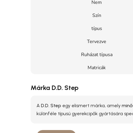
Nem
Szín
típus
Tervezve
Ruházat típusa
Matricák
Márka D.D. Step
A
D.D. Step
egy elismert márka, amely
minős
különféle típusú gyerekcipők gyártására spe