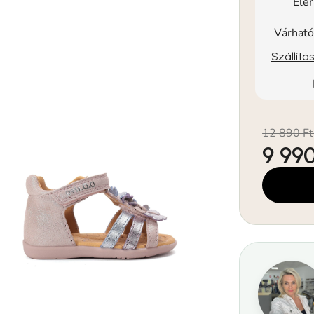
Elé
Várható
Szállítá
12 890 Ft
9 990
Egységár: