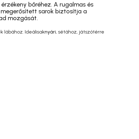
 érzékeny bőréhez. A rugalmas és
 megerősített sarok biztosítja a
abad mozgását.
 lábához. Ideálisak
nyári
, sétához, játszótérre