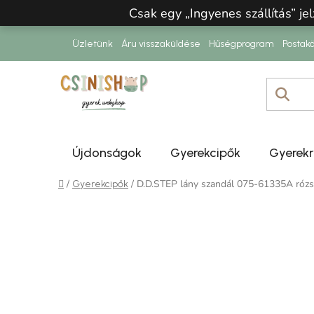
Ugrás a fő tartalomhoz
Csak egy „Ingyenes szállítás” jel
Üzletünk
Áru visszaküldése
Hűségprogram
Postakö
Újdonságok
Gyerekcipők
Gyerek
Kezdőlap
/
/
D.D.STEP lány szandál 075-61335A rózs
Gyerekcipők