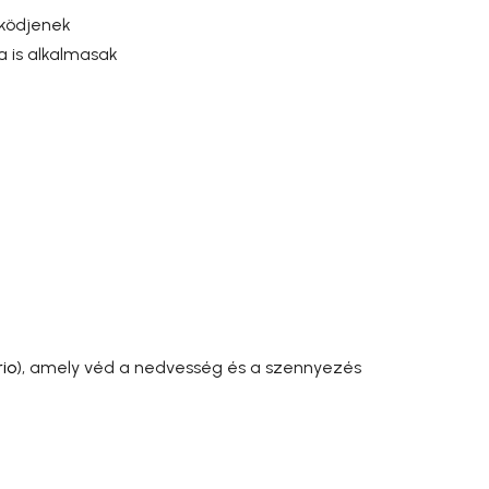
űködjenek
 is alkalmasak
rio
), amely véd a nedvesség és a szennyezés