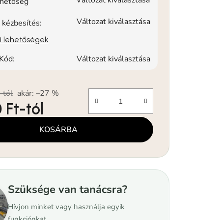
rhetőség
Változat kiválasztása
 kézbesítés:
si lehetőségek
Kód:
Változat kiválasztása
-tól
akár: –27 %
 Ft
-tól
KOSÁRBA
Szüksége van tanácsra?
Hívjon minket vagy használja egyik
funkciónkat