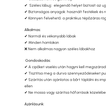
✔ Széles lábujj: elegendő helyet biztosít az
✔ Biztonságos anyagok: használt festékek és 
✔ Könnyen felvehető: a praktikus tépőzáras rög
Alkalmas:
✔ Normál és vékonyabb lábak
✔ Minden homlokon
❌ Nem alkalmas nagyon széles lábakhoz
Gondoskodás:
✔ A cipőket viselés után hagyni kell megszáradni
✔ Tisztítsa meg a durva szennyeződéseket pu
✔ Szárítás után ajánlatos a bőrt táplálni és imp
ellen
✔ Ne mossa vagy szárítsa hőforrások közeléb
Ajánlásunk: