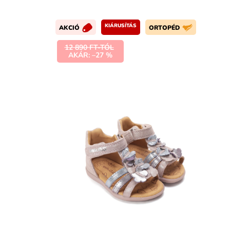
KIÁRUSÍTÁS
AKCIÓ
ORTOPÉD
12 890 FT-TÓL
AKÁR: –27 %