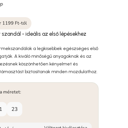
ep
ár 1199 Ft-tól
 szandál - ideális az első lépésekhez
rmekszandálok a legkisebbek egészséges első
gatják. A kiváló minőségű anyagoknak és az
vezésnek köszönhetően kényelmet és
támasztást biztosítanak minden mozdulathoz.
 a méretet:
1
23
Változat kiválasztása