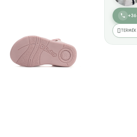
+36
TERMÉK 