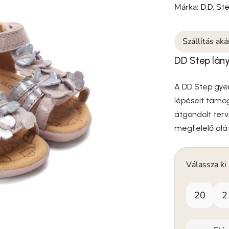
Márka:
D.D. St
Szállítás ak
DD Step lány
A DD Step gye
lépéseit támo
átgondolt ter
megfelelő alá
Válassza ki
20
2