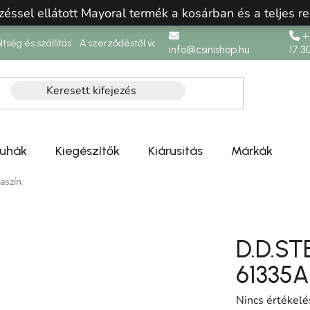
zéssel ellátott Mayoral termék a kosárban és a teljes re
+3
ltség és szállítás
A szerződéstől való elállás
info@csinishop.hu
17:3
ruhák
Kiegészítők
Kiárusitás
Márkák
aszín
D.D.ST
61335A
A termék átlag
Nincs értékelé