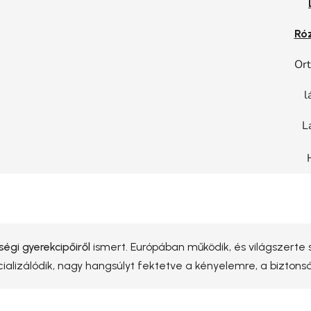
Ró
Ort
l
L
égi gyerekcipőiről
ismert. Európában működik, és világszerte s
cializálódik, nagy hangsúlyt fektetve a kényelemre, a bizton