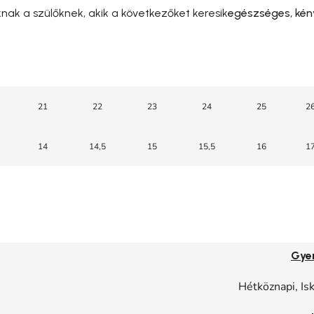
ak a szülőknek, akik a következőket keresik
egészséges, kén
21
22
23
24
25
2
14
14,5
15
15,5
16
1
Gye
Hétköznapi, Is