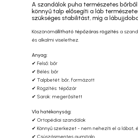
A szandálok puha természetes bőrből 
könnyű talp elősegíti a láb természete
szükséges stabilitást, míg a lábujjdo
Köszönöm
állítható tépőzáras rögzítés
a szandá
és alkalmi viselethez.
Anyag:
✔ Felső: bőr
✔ Bélés: bőr
✔ Talpbetét: bőr, formázott
✔ Rögzítés: tépőzár
✔ Sarok: megerősített
Vl
a hatékonyság:
✔ Ortopédiai szandálok
✔
Könnyű szerkezet - nem nehezíti el a lábat,
✔ Csúszásmentes gumitalp