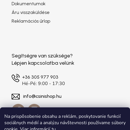
Dokumentumok
Áru visszaküldése
Reklamációs űrlap
Segítségre van szüksége?
Lépjen kapcsolatba velünk
+36 305 977 903
Hé-Pé: 9:00 - 17:30
info@csinishop.hu
Na prispôsobenie obsahu a reklám, poskytovanie funkcií
sociálnych médií a analýzu návštevnosti používame súbory
cookie. Viac informácií
.
tu