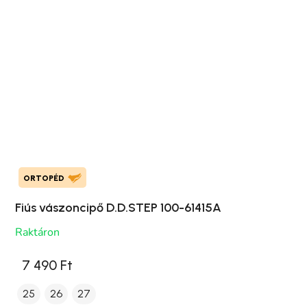
ORTOPÉD
Fiús vászoncipő D.D.STEP 100-61415A
Raktáron
7 490 Ft
25
26
27