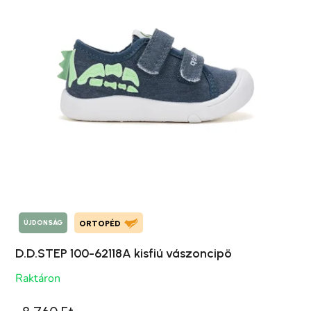
ÚJDONSÁG
ORTOPÉD
D.D.STEP 100-62118A kisfiú vászoncipö
Raktáron