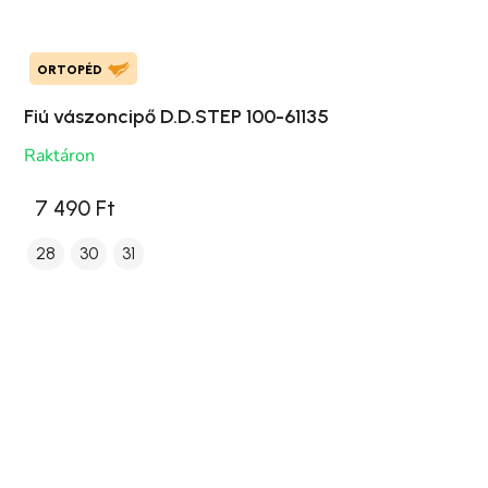
ORTOPÉD
Fiú vászoncipő D.D.STEP 100-61135
Raktáron
7 490 Ft
28
30
31