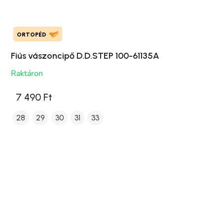
ORTOPÉD
Fiús vászoncipő D.D.STEP 100-61135A
Raktáron
7 490 Ft
28
29
30
31
33