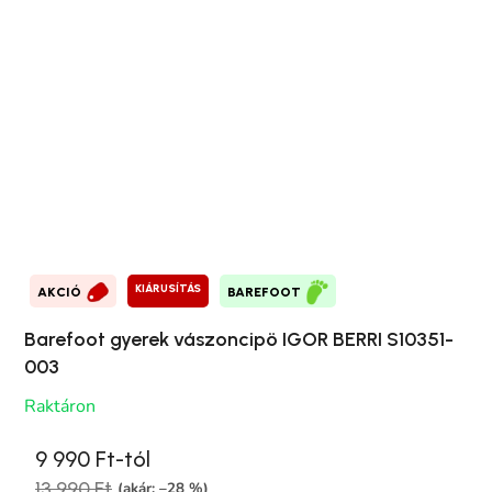
KIÁRUSÍTÁS
AKCIÓ
BAREFOOT
Barefoot gyerek vászoncipö IGOR BERRI S10351-
003
Raktáron
9 990 Ft-tól
13 990 Ft
(akár: –28 %)