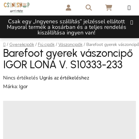
Ugrás a fő tartalomhoz
Keresés
KOSÁR
Csak egy „Ingyenes szállítás” jelzéssel ellátott
Mayoral termék a kosárban és a teljes rendelés
kiszállítása ingyen van!
Kezdőlap
/
/
/
/
Barefoot gyerek vászonci
Gyerekcipők
Fiú cipők
Vászoncipők
Barefoot gyerek vászoncipő
IGOR LONA V. S10333-233
A termék átlagos értékelése 5-ből 0,0 csillag.
Nincs értékelés
Ugrás az értékeléshez
Márka:
Igor