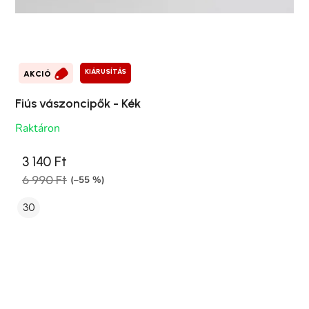
KIÁRUSÍTÁS
AKCIÓ
Fiús vászoncipők - Kék
Raktáron
3 140 Ft
6 990 Ft
(–55 %)
30