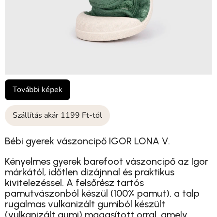
További képek
Szállítás akár 1199 Ft-tól
Bébi gyerek vászoncipő IGOR LONA V.
Kényelmes gyerek barefoot vászoncipő az Igor
márkától, időtlen dizájnnal és praktikus
kivitelezéssel. A felsőrész tartós
pamutvászonból készül (
100% pamut
), a talp
rugalmas vulkanizált gumiból készült
(
vulkanizált gumi
) magasított orral, amely