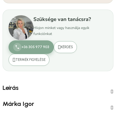
Szüksége van tanácsra?
Hívjon minket vagy használja egyik
funkciónkat
+36 305 977 903
KÉRDÉS
TERMÉK FIGYELÉSE
Leírás
Márka
Igor