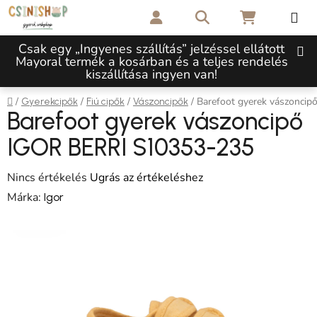
Ugrás a fő tartalomhoz
Keresés
KOSÁR
Csak egy „Ingyenes szállítás” jelzéssel ellátott
Mayoral termék a kosárban és a teljes rendelés
kiszállítása ingyen van!
Kezdőlap
/
/
/
/
Barefoot gyerek vászonci
Gyerekcipők
Fiú cipők
Vászoncipők
Barefoot gyerek vászoncipő
IGOR BERRI S10353-235
A termék átlagos értékelése 5-ből 0,0 csillag.
Nincs értékelés
Ugrás az értékeléshez
Márka:
Igor