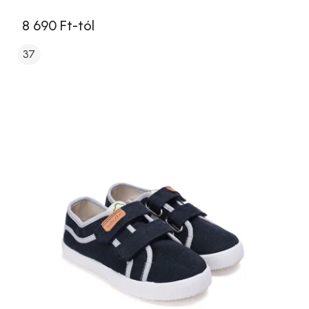
8 690 Ft-tól
37