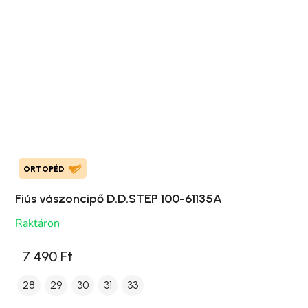
ORTOPÉD
Fiús vászoncipő D.D.STEP 100-61135A
Raktáron
7 490 Ft
28
29
30
31
33