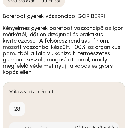
Szállítás akár 1199 Ft-tól
Barefoot gyerek vászoncipő IGOR BERRI
Kényelmes gyerek barefoot vászoncipő az Igor
márkától, időtlen dizájnnal és praktikus
kivitelezéssel. A felsőrész rendkívül finom,
mosott vászonból készült,
100%-os organikus
pamutból
, a talp vulkanizált
természetes
gumiból
készült, magasított orral, amely
megfelelő védelmet nyújt a kopás és gyors
kopás ellen.
Válassza ki a méretet:
28
Változat kiválasztása