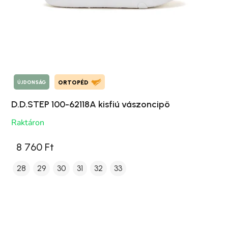
ÚJDONSÁG
ORTOPÉD
D.D.STEP 100-62118A kisfiú vászoncipö
Raktáron
8 760 Ft
28
29
30
31
32
33