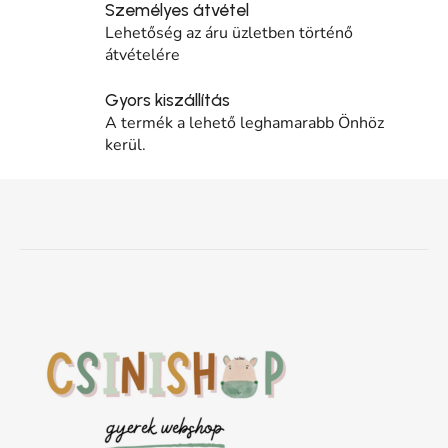
Személyes átvétel
Lehetőség az áru üzletben történő
átvételére
Gyors kiszállítás
A termék a lehető leghamarabb Önhöz
kerül.
Lábléc