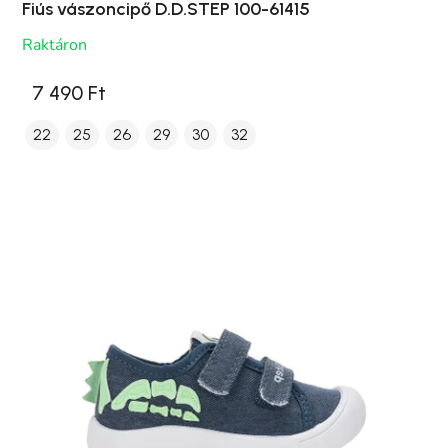
Fiús vászoncipő D.D.STEP 100-61415
Raktáron
7 490 Ft
22
25
26
29
30
32