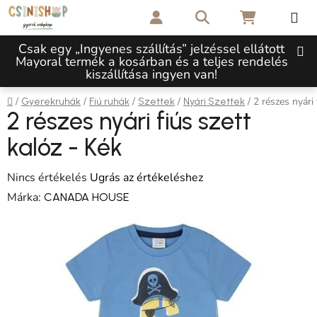
Ugrás a fő tartalomhoz
Keresés
KOSÁR
Csak egy „Ingyenes szállítás” jelzéssel ellátott
Mayoral termék a kosárban és a teljes rendelés
kiszállítása ingyen van!
Kezdőlap
/
/
/
/
/
2 részes nyári 
Gyerekruhák
Fiú ruhák
Szettek
Nyári Szettek
2 részes nyári fiús szett
kalóz - Kék
A termék átlagos értékelése 5-ből 0,0 csillag.
Nincs értékelés
Ugrás az értékeléshez
Márka:
CANADA HOUSE