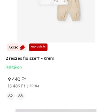
KIÁRUSÍTÁS
AKCIÓ
2 részes fiú szett - Krém
Raktáron
9 440 Ft
13 489 Ft
(–30 %)
62
68