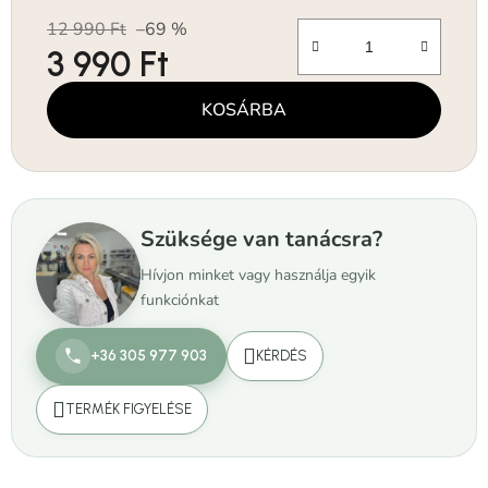
12 990 Ft
–69 %
3 990 Ft
Egységár:
KOSÁRBA
Szüksége van tanácsra?
Hívjon minket vagy használja egyik
funkciónkat
+36 305 977 903
KÉRDÉS
TERMÉK FIGYELÉSE