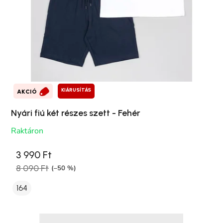
KIÁRUSÍTÁS
AKCIÓ
Nyári fiú két részes szett - Fehér
Raktáron
3 990 Ft
8 090 Ft
(–50 %)
164