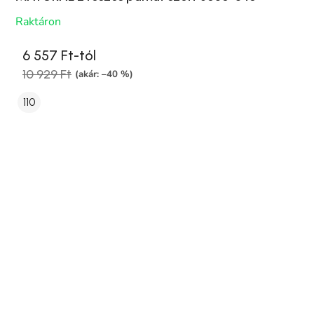
Raktáron
6 557 Ft-tól
10 929 Ft
(akár: –40 %)
110