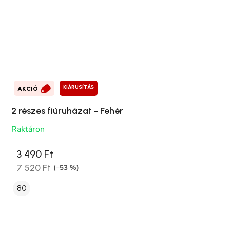
KIÁRUSÍTÁS
AKCIÓ
2 részes fiúruházat - Fehér
Raktáron
3 490 Ft
7 520 Ft
(–53 %)
80