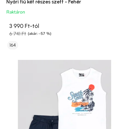
Nyári fiú két részes szett - Fehér
Raktáron
3 990 Ft-tól
6 741 Ft
(akár: –57 %)
164