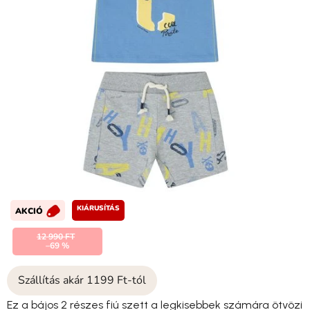
KIÁRUSÍTÁS
AKCIÓ
12 990 FT
–69 %
Szállítás akár 1199 Ft-tól
Ez a bájos 2 részes fiú szett a legkisebbek számára ötvözi