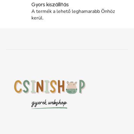
Gyors kiszállítás
A termék a lehető leghamarabb Önhöz
kerül.
Lábléc